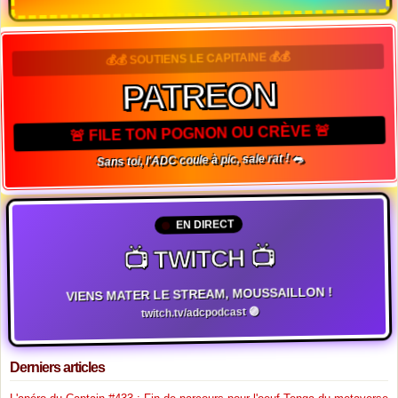
💰💰 SOUTIENS LE CAPITAINE 💰💰
PATREON
🚨 FILE TON POGNON OU CRÈVE 🚨
Sans toi, l'ADC coule à pic, sale rat ! 🐀
EN DIRECT
📺 TWITCH 📺
VIENS MATER LE STREAM, MOUSSAILLON !
twitch.tv/adcpodcast 🟣
Derniers articles