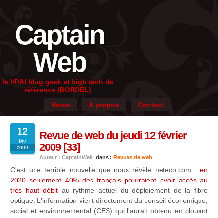
Captain
Web
le VRAI blog geek et high tech de
référence (BORDEL)
Home
À propos
Contact
12
Revue de web du jeudi 12 février
fév
2009 [33]
2009
Auteur : CaptainWeb
dans :
Revues de web
C'est une terrible nouvelle que nous révèle neteco.com :
en
2020 seulement 40% des français pourraient avoir accès au
très haut débit
au rythme actuel du déploiement de la fibre
optique. L'information vient directement du conseil économique,
social et environnemental (CES) qui l'aurait obtenu en clouant