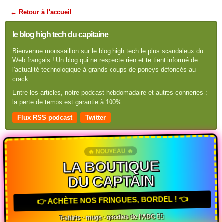
← Retour à l'accueil
le blog high tech du capitaine
Bienvenue moussaillon sur le blog high tech le plus scandaleux du
Web français ! Un blog qui ne respecte rien et te tient informé de
l'actualité technologique à grands coups de poneys défoncés au
crack.
Entre les articles, notre podcast hebdomadaire et autres conneries :
la perte de temps est garantie à 100%…
Flux RSS podcast
Twitter
🔥 NOUVEAU 🔥
LA BOUTIQUE
DU CAPTAIN
👉 ACHÈTE NOS FRINGUES, BORDEL ! 👈
T-shirts · mugs · goodies de l'ADC 🏴‍☠️