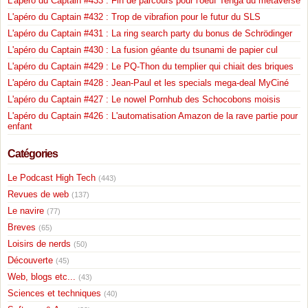
L'apéro du Captain #433 : Fin de parcours pour l'oeuf Tenga du metaverse
L'apéro du Captain #432 : Trop de vibrafion pour le futur du SLS
L'apéro du Captain #431 : La ring search party du bonus de Schrödinger
L'apéro du Captain #430 : La fusion géante du tsunami de papier cul
L'apéro du Captain #429 : Le PQ-Thon du templier qui chiait des briques
L'apéro du Captain #428 : Jean-Paul et les specials mega-deal MyCiné
L'apéro du Captain #427 : Le nowel Pornhub des Schocobons moisis
L'apéro du Captain #426 : L'automatisation Amazon de la rave partie pour
enfant
Catégories
Le Podcast High Tech
(443)
Revues de web
(137)
Le navire
(77)
Breves
(65)
Loisirs de nerds
(50)
Découverte
(45)
Web, blogs etc...
(43)
Sciences et techniques
(40)