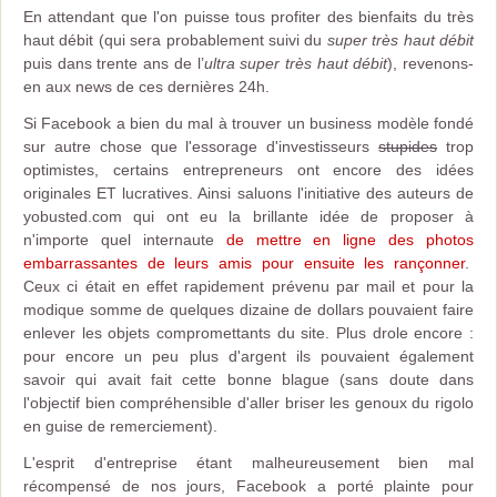
En attendant que l'on puisse tous profiter des bienfaits du très
haut débit (qui sera probablement suivi du
super très haut débit
puis dans trente ans de l’
ultra super très haut débit
), revenons-
en aux news de ces dernières 24h.
Si Facebook a bien du mal à trouver un business modèle fondé
sur autre chose que l'essorage d'investisseurs
stupides
trop
optimistes, certains entrepreneurs ont encore des idées
originales ET lucratives. Ainsi saluons l'initiative des auteurs de
yobusted.com qui ont eu la brillante idée de proposer à
n'importe quel internaute
de mettre en ligne des photos
embarrassantes de leurs amis pour ensuite les rançonner
.
Ceux ci était en effet rapidement prévenu par mail et pour la
modique somme de quelques dizaine de dollars pouvaient faire
enlever les objets compromettants du site. Plus drole encore :
pour encore un peu plus d'argent ils pouvaient également
savoir qui avait fait cette bonne blague (sans doute dans
l'objectif bien compréhensible d'aller briser les genoux du rigolo
en guise de remerciement).
L'esprit d'entreprise étant malheureusement bien mal
récompensé de nos jours, Facebook a porté plainte pour