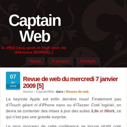
Captain
Web
le VRAI blog geek et high tech de
référence (BORDEL)
Home
À propos
Contact
07
Revue de web du mercredi 7 janvier
jan
2009 [5]
2009
Auteur : CaptainWeb
dans :
Revues de web
La keynote Apple est enfin derrière nous! Finalement pas
d'iTouch géant ni d'iPhone nano ou d'iTazzer. Coté logiciel, on
devra se contenter des mises à jour des suites
iLife
et
iWork
, ce
qui n'est pas une grande surprise.
Le gros morceau de cette conférence se trouve plutôt coté