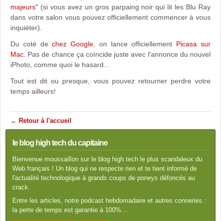
majeurs"
(si vous avez un gros parpaing noir qui lit les Blu Ray
dans votre salon vous pouvez officiellement commencer à vous
inquiéter).
Du coté de
chez Google
, on lance officiellement
Picasa sur
Mac
. Pas de chance ça coïncide juste avec l'annonce du nouvel
iPhoto, comme quoi le hasard...
Tout est dit ou presque, vous pouvez retourner perdre votre
temps ailleurs!
← Retour à l'accueil
le blog high tech du capitaine
Bienvenue moussaillon sur le blog high tech le plus scandaleux du
Web français ! Un blog qui ne respecte rien et te tient informé de
l'actualité technologique à grands coups de poneys défoncés au
crack.
Entre les articles, notre podcast hebdomadaire et autres conneries :
la perte de temps est garantie à 100%…