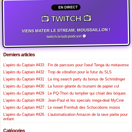
EN DIRECT
📺 TWITCH 📺
VIENS MATER LE STREAM, MOUSSAILLON !
twitch.tv/adcpodcast 🟣
Derniers articles
L'apéro du Captain #433 : Fin de parcours pour l'oeuf Tenga du metaverse
L'apéro du Captain #432 : Trop de vibrafion pour le futur du SLS
L'apéro du Captain #431 : La ring search party du bonus de Schrödinger
L'apéro du Captain #430 : La fusion géante du tsunami de papier cul
L'apéro du Captain #429 : Le PQ-Thon du templier qui chiait des briques
L'apéro du Captain #428 : Jean-Paul et les specials mega-deal MyCiné
L'apéro du Captain #427 : Le nowel Pornhub des Schocobons moisis
L'apéro du Captain #426 : L'automatisation Amazon de la rave partie pour
enfant
Catégories