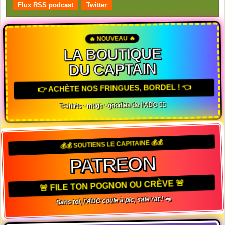
Flux RSS podcast
Twitter
🔥 NOUVEAU 🔥
LA BOUTIQUE
DU CAPTAIN
👉 ACHÈTE NOS FRINGUES, BORDEL ! 👈
T-shirts · mugs · goodies de l'ADC 🏴‍☠️
💰💰 SOUTIENS LE CAPITAINE 💰💰
PATREON
🚨 FILE TON POGNON OU CRÈVE 🚨
Sans toi, l'ADC coule à pic, sale rat ! 🐀