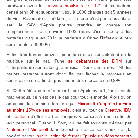
hardware avec le
nouveau macBook pro 17"
et sa batterie
censé tenir 8h et supporter jusqu'à 1000 charges soit 5 années
de vie. Revers de la médaille, la batterie n'est pas amovible et
seul le SAV d'Apple pourra prendre en charge son
remplacement pour environ 180$ (mais d'ici a ce que les
batteries claque en 2014 je parierais qu'avec l'inflation le prix
sera monté à 30000€).
Enfin, très bonne nouvelle pour tous ceux qui achètent de la
musique sur le net, iTune
se débarrasse des DRM
sur
l'intégralité de son catalogue musical. Deux ans après EMI, les
majors restante auront donc fini par lâcher le morceau en
contrepartie de la fin du prix unique des morceaux à 0,99€.
Si 2008 a été une année record pour Apple avec 1,7 millions de
mac vendus, ce n'est pas le cas pour tout le monde. Alors qu'on
annonçait la semaine dernière que
Microsoft s'apprêtait à virer
au moins 15% de ses employés
, c'est au tour de
Creative
,
IBM
et
Logitech
d'offrir de très longues vacances à une partie de
leur personnel. Quand à Sony qui se fait toujours piétiner par
Nintendo
et
Microsoft
dans le secteur des consoles next-gen, la
société serrait
sur le point de fermer "plusieurs départements