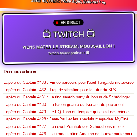
Sans toi, l'ADC coule à pic, sale rat ! 🐀
EN DIRECT
📺 TWITCH 📺
VIENS MATER LE STREAM, MOUSSAILLON !
twitch.tv/adcpodcast 🟣
Derniers articles
L'apéro du Captain #433 : Fin de parcours pour l'oeuf Tenga du metaverse
L'apéro du Captain #432 : Trop de vibrafion pour le futur du SLS
L'apéro du Captain #431 : La ring search party du bonus de Schrödinger
L'apéro du Captain #430 : La fusion géante du tsunami de papier cul
L'apéro du Captain #429 : Le PQ-Thon du templier qui chiait des briques
L'apéro du Captain #428 : Jean-Paul et les specials mega-deal MyCiné
L'apéro du Captain #427 : Le nowel Pornhub des Schocobons moisis
L'apéro du Captain #426 : L'automatisation Amazon de la rave partie pour