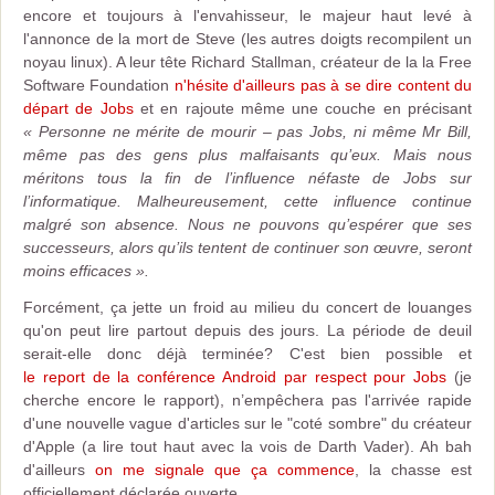
encore et toujours à l'envahisseur, le majeur haut levé à
l'annonce de la mort de Steve (les autres doigts recompilent un
noyau linux). A leur tête Richard Stallman, créateur de la la Free
Software Foundation
n'hésite d'ailleurs pas à se dire content du
départ de Jobs
et en rajoute même une couche en précisant
« Personne ne mérite de mourir – pas Jobs, ni même Mr Bill,
même pas des gens plus malfaisants qu’eux. Mais nous
méritons tous la fin de l’influence néfaste de Jobs sur
l’informatique. Malheureusement, cette influence continue
malgré son absence. Nous ne pouvons qu’
espérer que ses
successeurs, alors qu’ils tentent de continuer son œuvre, seront
moins efficaces
».
Forcément, ça jette un froid au milieu du concert de louanges
qu'on peut lire partout depuis des jours. La période de deuil
serait-elle donc déjà terminée? C'est bien possible et
le report de la conférence Android par respect pour Jobs
(je
cherche encore le rapport), n’empêchera pas l'arrivée rapide
d'une nouvelle vague d'articles sur le "coté sombre" du créateur
d'Apple (a lire tout haut avec la vois de Darth Vader). Ah bah
d'ailleurs
on me signale que ça commence
, la chasse est
officiellement déclarée ouverte.