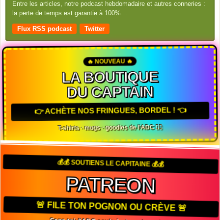
Entre les articles, notre podcast hebdomadaire et autres conneries :
la perte de temps est garantie à 100%…
Flux RSS podcast
Twitter
🔥 NOUVEAU 🔥
LA BOUTIQUE
DU CAPTAIN
👉 ACHÈTE NOS FRINGUES, BORDEL ! 👈
T-shirts · mugs · goodies de l'ADC 🏴‍☠️
💰💰 SOUTIENS LE CAPITAINE 💰💰
PATREON
🚨 FILE TON POGNON OU CRÈVE 🚨