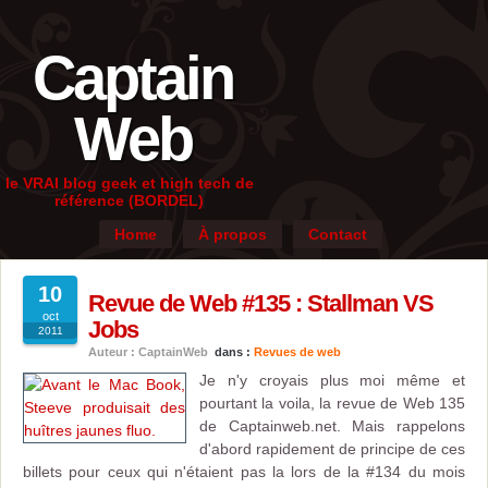
Captain
Web
le VRAI blog geek et high tech de
référence (BORDEL)
Home
À propos
Contact
10
Revue de Web #135 : Stallman VS
oct
Jobs
2011
Auteur : CaptainWeb
dans :
Revues de web
Je n'y croyais plus moi même et
pourtant la voila, la revue de Web 135
de Captainweb.net. Mais rappelons
d'abord rapidement de principe de ces
billets pour ceux qui n'étaient pas la lors de la #134 du mois