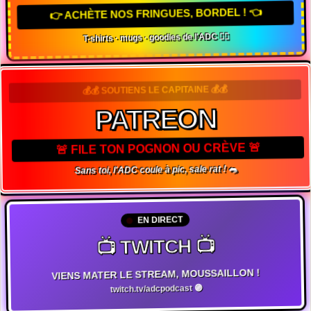
👉 ACHÈTE NOS FRINGUES, BORDEL ! 👈
T-shirts · mugs · goodies de l'ADC 🏴‍☠️
💰💰 SOUTIENS LE CAPITAINE 💰💰
PATREON
🚨 FILE TON POGNON OU CRÈVE 🚨
Sans toi, l'ADC coule à pic, sale rat ! 🐀
EN DIRECT
📺 TWITCH 📺
VIENS MATER LE STREAM, MOUSSAILLON !
twitch.tv/adcpodcast 🟣