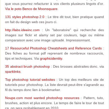
que vous pourrez refacturer à vos clients plusieurs lingots d'or.
Via le poto Benco de Moonsquare
.
131 styles photoshop 2.0
: Le titre dit tout, bien pratique quand
on fait du design web ces jours ci.
http://labs.ideeinc.com
: Un "laboratoire" qui recherche des
images sur flickr et alamy set par couleurs, tags ou même
comparaison avec une image uploadé. Impressionnant.
17 Resourceful Photoshop Cheatsheets and Reference Cards
:
Des fiches au format pdf reprenant de nombreux raccourcis,
tips et techniques. Via
graphicidentity
.
35 abstract brush photoshop
: Des brosses abstraites donc. via
sparklinks
.
Top photoshop tutorial websites
: Un top des meilleurs site de
tutoriels pour photoshop. La liste devrait peut-être s'agrandir au
fil du temps donc lien à bookmarker.
Noupe.com most wanted photoshop resources
: Pattern, tuto,
brushes, action et plus encore. Le temps de faire le tour de tout
ça, on sera probablement en 2010 .