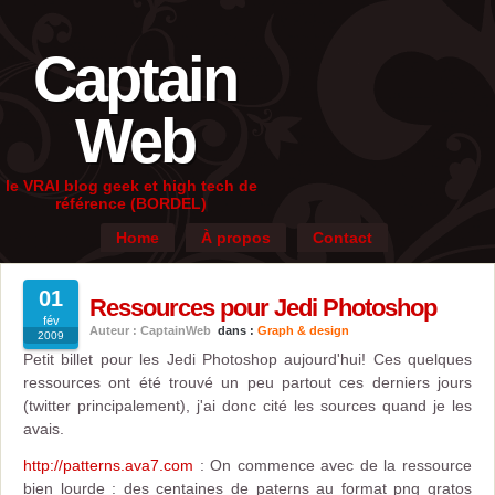
Captain
Web
le VRAI blog geek et high tech de
référence (BORDEL)
Home
À propos
Contact
01
Ressources pour Jedi Photoshop
fév
Auteur : CaptainWeb
dans :
Graph & design
2009
Petit billet pour les Jedi Photoshop aujourd'hui! Ces quelques
ressources ont été trouvé un peu partout ces derniers jours
(twitter principalement), j'ai donc cité les sources quand je les
avais.
http://patterns.ava7.com
: On commence avec de la ressource
bien lourde : des centaines de paterns au format png gratos