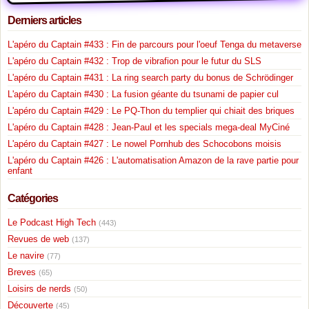
Derniers articles
L'apéro du Captain #433 : Fin de parcours pour l'oeuf Tenga du metaverse
L'apéro du Captain #432 : Trop de vibrafion pour le futur du SLS
L'apéro du Captain #431 : La ring search party du bonus de Schrödinger
L'apéro du Captain #430 : La fusion géante du tsunami de papier cul
L'apéro du Captain #429 : Le PQ-Thon du templier qui chiait des briques
L'apéro du Captain #428 : Jean-Paul et les specials mega-deal MyCiné
L'apéro du Captain #427 : Le nowel Pornhub des Schocobons moisis
L'apéro du Captain #426 : L'automatisation Amazon de la rave partie pour
enfant
Catégories
Le Podcast High Tech
(443)
Revues de web
(137)
Le navire
(77)
Breves
(65)
Loisirs de nerds
(50)
Découverte
(45)