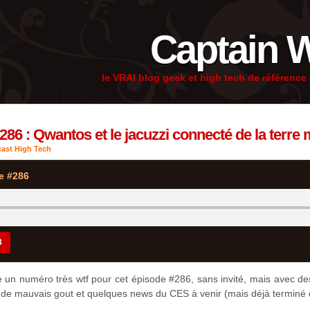
Captain 
le VRAI blog geek et high tech de référenc
86 : Qwantos et le jacuzzi connecté de la terre 
ast High Tech
e #286
3
 un numéro très wtf pour cet épisode #286, sans invité, mais avec des h
oy de mauvais gout et quelques news du CES à venir (mais déjà terminé