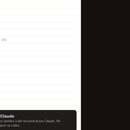
(40)
 Claude
s années a été reconstruit par Claude, l'IA
 pour un robot.