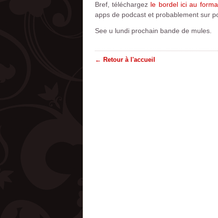
Bref, téléchargez
le bordel ici au form
apps de podcast et probablement sur p
See u lundi prochain bande de mules.
← Retour à l'accueil