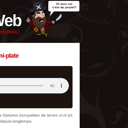
Web
e (BORDEL)
mi-plate
istoires incroyables de terres ni-ni (ni
 depuis longtemps.