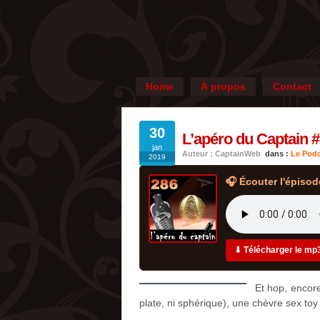
Home
À propos
Contact
30
L’apéro du Captain #2
jan
Auteur : CaptainWeb
dans :
Le Podc
2019
🎧 Écouter l'épisod
⬇ Télécharger le mp
Et hop, encore
plate, ni sphérique), une chèvre sex t