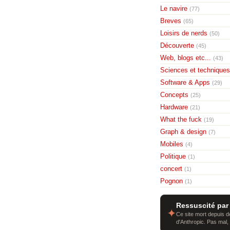
Le navire
(77)
Breves
(65)
Loisirs de nerds
(50)
Découverte
(45)
Web, blogs etc...
(43)
Sciences et techniques
Software & Apps
(29)
Concepts
(25)
Hardware
(21)
What the fuck
(19)
Graph & design
(7)
Mobiles
(4)
Politique
(1)
concert
(1)
Pognon
(1)
Ressuscité par
✦
Ce site mort depuis de
d'Anthropic. Pas mal,