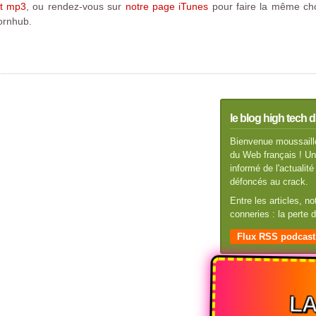
at mp3
, ou rendez-vous sur
notre page iTunes
pour faire la même chos
ornhub.
le blog high tech d
Bienvenue moussaillo
du Web français ! Un 
informé de l'actuali
défoncés au crack.
Entre les articles, n
conneries : la perte
Flux RSS podcast
L