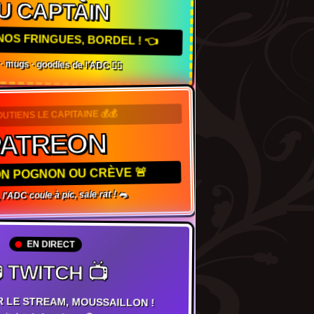
U CAPTAIN
NOS FRINGUES, BORDEL ! 👈
s · mugs · goodies de l'ADC 🏴‍☠️
OUTIENS LE CAPITAINE 💰💰
PATREON
TON POGNON OU CRÈVE 🚨
 l'ADC coule à pic, sale rat ! 🐀
EN DIRECT
 TWITCH 📺
R LE STREAM, MOUSSAILLON !