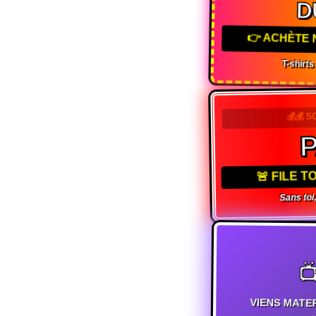
D
👉 ACHÈTE 
T-shirt
💰💰 S
🚨 FILE 
Sans toi,

VIENS MATE