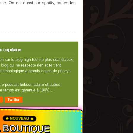
e. On est aussi sur spotify, toutes les
u capitaine
n sur le blog high tech le plus scandaleux
blog qui ne respecte rien et te tient
té technologique à grands coups de poneys
otre podcast hebdomadaire et autres
 de temps est garantie à 100%…
Twitter
🔥 NOUVEAU 🔥
A BOUTIQUE