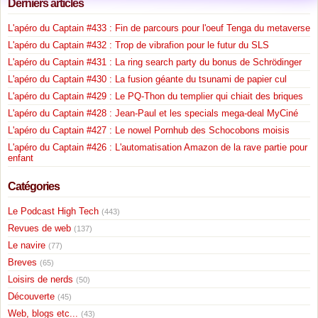
Derniers articles
L'apéro du Captain #433 : Fin de parcours pour l'oeuf Tenga du metaverse
L'apéro du Captain #432 : Trop de vibrafion pour le futur du SLS
L'apéro du Captain #431 : La ring search party du bonus de Schrödinger
L'apéro du Captain #430 : La fusion géante du tsunami de papier cul
L'apéro du Captain #429 : Le PQ-Thon du templier qui chiait des briques
L'apéro du Captain #428 : Jean-Paul et les specials mega-deal MyCiné
L'apéro du Captain #427 : Le nowel Pornhub des Schocobons moisis
L'apéro du Captain #426 : L'automatisation Amazon de la rave partie pour
enfant
Catégories
Le Podcast High Tech
(443)
Revues de web
(137)
Le navire
(77)
Breves
(65)
Loisirs de nerds
(50)
Découverte
(45)
Web, blogs etc...
(43)