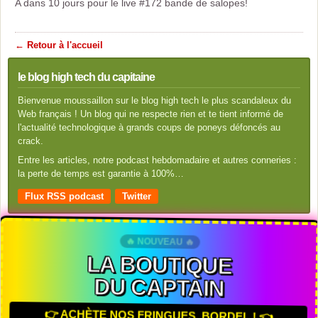
A dans 10 jours pour le live #172 bande de salopes!
← Retour à l'accueil
le blog high tech du capitaine
Bienvenue moussaillon sur le blog high tech le plus scandaleux du
Web français ! Un blog qui ne respecte rien et te tient informé de
l'actualité technologique à grands coups de poneys défoncés au
crack.
Entre les articles, notre podcast hebdomadaire et autres conneries :
la perte de temps est garantie à 100%…
Flux RSS podcast
Twitter
🔥 NOUVEAU 🔥
LA BOUTIQUE
DU CAPTAIN
👉 ACHÈTE NOS FRINGUES, BORDEL ! 👈