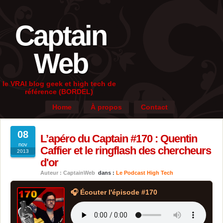
Captain
Web
le VRAI blog geek et high tech de
référence (BORDEL)
Home
À propos
Contact
08
L’apéro du Captain #170 : Quentin
nov
Caffier et le ringflash des chercheurs
2013
d'or
Auteur : CaptainWeb
dans :
Le Podcast High Tech
🎧 Écouter l'épisode #170