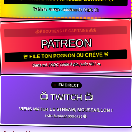
T-shirts · mugs · goodies de l'ADC 🏴‍☠️
💰💰 SOUTIENS LE CAPITAINE 💰💰
PATREON
🚨 FILE TON POGNON OU CRÈVE 🚨
Sans toi, l'ADC coule à pic, sale rat ! 🐀
EN DIRECT
📺 TWITCH 📺
VIENS MATER LE STREAM, MOUSSAILLON !
twitch.tv/adcpodcast 🟣