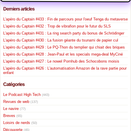
Derniers articles
L'apéro du Captain #433 : Fin de parcours pour l'oeuf Tenga du metaverse
L'apéro du Captain #432 : Trop de vibrafion pour le futur du SLS
L'apéro du Captain #431 : La ring search party du bonus de Schrödinger
L'apéro du Captain #430 : La fusion géante du tsunami de papier cul
L'apéro du Captain #429 : Le PQ-Thon du templier qui chiait des briques
L'apéro du Captain #428 : Jean-Paul et les specials mega-deal MyCiné
L'apéro du Captain #427 : Le nowel Pornhub des Schocobons moisis
L'apéro du Captain #426 : L'automatisation Amazon de la rave partie pour
enfant
Catégories
Le Podcast High Tech
(443)
Revues de web
(137)
Le navire
(77)
Breves
(65)
Loisirs de nerds
(50)
Découverte
(45)