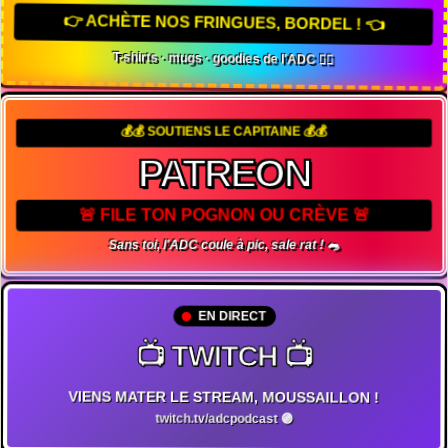
👉 ACHÈTE NOS FRINGUES, BORDEL ! 👈
T-shirts · mugs · goodies de l'ADC 🏴‍☠️
💰💰 SOUTIENS LE CAPITAINE 💰💰
PATREON
🚨 FILE TON POGNON OU CRÈVE 🚨
Sans toi, l'ADC coule à pic, sale rat ! 🐀
EN DIRECT
📺 TWITCH 📺
VIENS MATER LE STREAM, MOUSSAILLON !
twitch.tv/adcpodcast 🟣