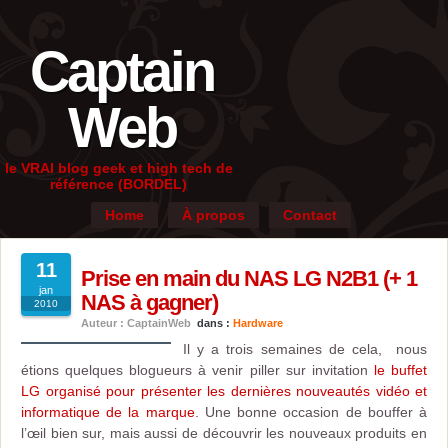
Captain
Web
le VRAI blog geek et high tech de
référence (BORDEL)
Home
À propos
Contact
11
Prise en main du NAS LG N2B1 (+ 1
jan
NAS à gagner)
2010
Auteur : CaptainWeb
dans :
Hardware
Il y a trois semaines de cela, nous
étions quelques blogueurs à venir piller sur invitation
le buffet
LG organisé pour présenter les dernières nouveautés vidéo et
informatique de la marque
. Une bonne occasion de bouffer à
l’œil bien sur, mais aussi de découvrir les nouveaux produits en