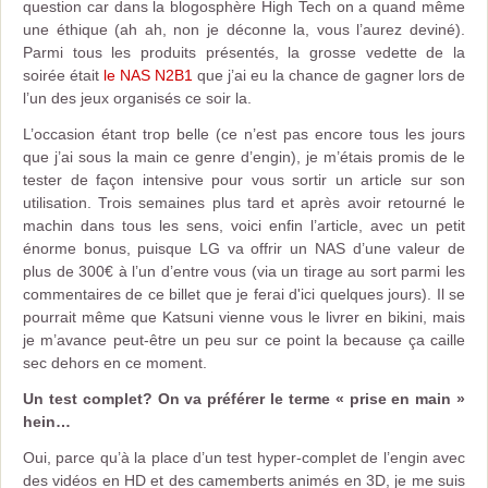
question car dans la blogosphère High Tech on a quand même
une éthique (ah ah, non je déconne la, vous l’aurez deviné).
Parmi tous les produits présentés, la grosse vedette de la
soirée était
le NAS N2B1
que j’ai eu la chance de gagner lors de
l’un des jeux organisés ce soir la.
L’occasion étant trop belle (ce n’est pas encore tous les jours
que j’ai sous la main ce genre d’engin), je m’étais promis de le
tester de façon intensive pour vous sortir un article sur son
utilisation. Trois semaines plus tard et après avoir retourné le
machin dans tous les sens, voici enfin l’article, avec un petit
énorme bonus, puisque LG va offrir un NAS d’une valeur de
plus de 300€ à l’un d’entre vous (via un tirage au sort parmi les
commentaires de ce billet que je ferai d'ici quelques jours). Il se
pourrait même que Katsuni vienne vous le livrer en bikini, mais
je m’avance peut-être un peu sur ce point la because ça caille
sec dehors en ce moment.
Un test complet? On va préférer le terme « prise en main »
hein…
Oui, parce qu’à la place d’un test hyper-complet de l’engin avec
des vidéos en HD et des camemberts animés en 3D, je me suis