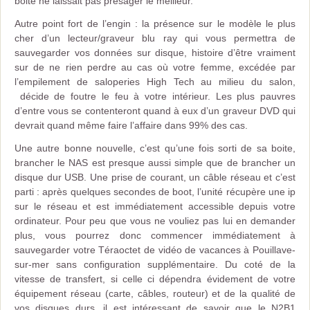
boite ne laissait pas présager le meilleur.
Autre point fort de l’engin : la présence sur le modèle le plus
cher d’un lecteur/graveur blu ray qui vous permettra de
sauvegarder vos données sur disque, histoire d’être vraiment
sur de ne rien perdre au cas où votre femme, excédée par
l’empilement de saloperies High Tech au milieu du salon,
décide de foutre le feu à votre intérieur. Les plus pauvres
d’entre vous se contenteront quand à eux d’un graveur DVD qui
devrait quand même faire l’affaire dans 99% des cas.
Une autre bonne nouvelle, c’est qu’une fois sorti de sa boite,
brancher le NAS est presque aussi simple que de brancher un
disque dur USB. Une prise de courant, un câble réseau et c’est
parti : après quelques secondes de boot, l’unité récupère une ip
sur le réseau et est immédiatement accessible depuis votre
ordinateur. Pour peu que vous ne vouliez pas lui en demander
plus, vous pourrez donc commencer immédiatement à
sauvegarder votre Téraoctet de vidéo de vacances à Pouillave-
sur-mer sans configuration supplémentaire. Du coté de la
vitesse de transfert, si celle ci dépendra évidement de votre
équipement réseau (carte, câbles, routeur) et de la qualité de
vos disques durs, il est intéressant de savoir que le N2B1