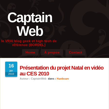
Captain
Web
le VRAI blog geek et high tech de
référence (BORDEL)
Home
À propos
Contact
16
Présentation du projet Natal en vidéo
jan
au CES 2010
2010
Auteur : CaptainWeb
dans :
Hardware