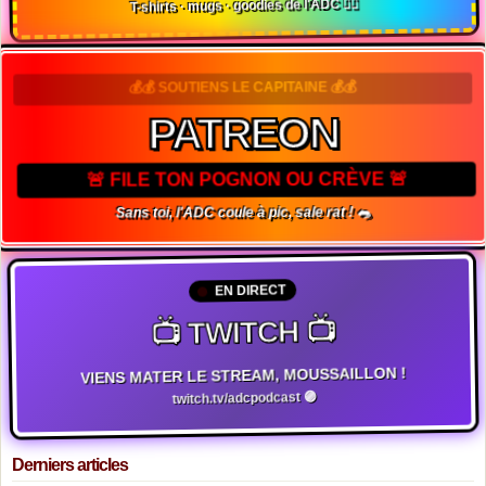
T-shirts · mugs · goodies de l'ADC 🏴‍☠️
💰💰 SOUTIENS LE CAPITAINE 💰💰
PATREON
🚨 FILE TON POGNON OU CRÈVE 🚨
Sans toi, l'ADC coule à pic, sale rat ! 🐀
EN DIRECT
📺 TWITCH 📺
VIENS MATER LE STREAM, MOUSSAILLON !
twitch.tv/adcpodcast 🟣
Derniers articles