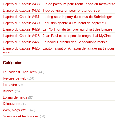
L'apéro du Captain #433 : Fin de parcours pour l'oeuf Tenga du metaverse
L'apéro du Captain #432 : Trop de vibrafion pour le futur du SLS
L'apéro du Captain #431 : La ring search party du bonus de Schrödinger
L'apéro du Captain #430 : La fusion géante du tsunami de papier cul
L'apéro du Captain #429 : Le PQ-Thon du templier qui chiait des briques
L'apéro du Captain #428 : Jean-Paul et les specials mega-deal MyCiné
L'apéro du Captain #427 : Le nowel Pornhub des Schocobons moisis
L'apéro du Captain #426 : L'automatisation Amazon de la rave partie pour
enfant
Catégories
Le Podcast High Tech
(443)
Revues de web
(137)
Le navire
(77)
Breves
(65)
Loisirs de nerds
(50)
Découverte
(45)
Web, blogs etc...
(43)
Sciences et techniques
(40)