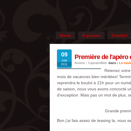
Home
À propos
Contact
09
Première de l'apéro 
sep
Auteur : CaptainWeb
dans :
Le navi
2011
Retenez votre
mois de vacances bien méritées! Terminé 
reprendra le boulot à 21h pour un numé
de saison, nous vous avons concocté un
d'exception. Mais pas un mot de plus, s
Grande premiè
Bon j'ai fais assez de teasing la, vous 