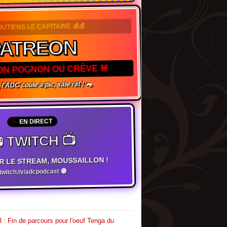
OUTIENS LE CAPITAINE 💰💰
ATREON
TON POGNON OU CRÈVE 🚨
l'ADC coule à pic, sale rat ! 🐀
EN DIRECT
 TWITCH 📺
R LE STREAM, MOUSSAILLON !
witch.tv/adcpodcast 🟣
 : Fin de parcours pour l'oeuf Tenga du