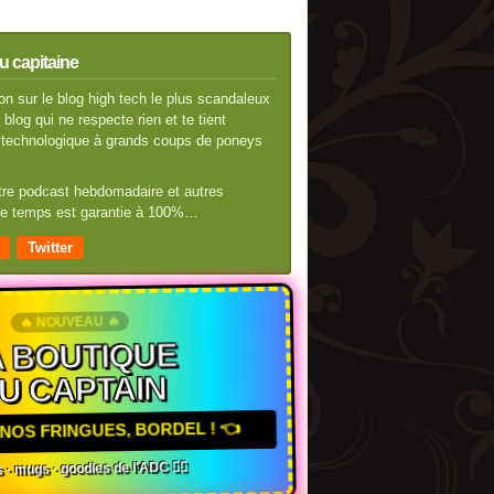
u capitaine
n sur le blog high tech le plus scandaleux
blog qui ne respecte rien et te tient
té technologique à grands coups de poneys
otre podcast hebdomadaire et autres
 de temps est garantie à 100%…
Twitter
🔥 NOUVEAU 🔥
 BOUTIQUE
U CAPTAIN
NOS FRINGUES, BORDEL ! 👈
 · mugs · goodies de l'ADC 🏴‍☠️