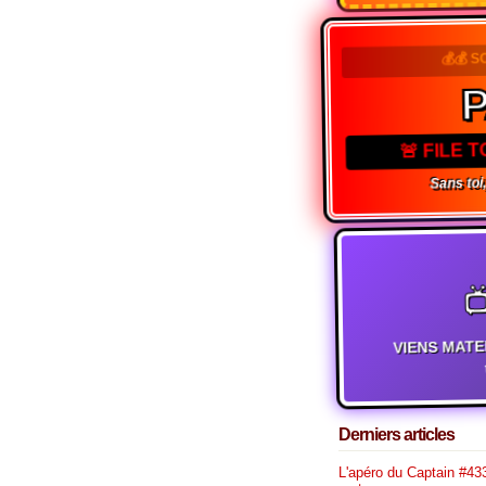
💰💰 S
P
🚨 FILE 
Sans toi, 

VIENS MATE
t
Derniers articles
L'apéro du Captain #433