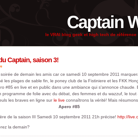
Captain 
le VRAI blog geek et high tech de référenc
du Captain, saison 3!
re
 soirée de demain les amis car ce samedi 10 septembre 2011 marquera
les plages de sable fin, le poney club de la Fistiniere et les FKK Hon
ro #85 en live et en public dans une ambiance qui s'annonce chaude. 
 programme de folie avec du débat, des femmes et du wazzuf, le tout
euls les braves en ligne sur
le live
connaîtrons la vérité! Mais résumons
Apero #85
re de la saison III Samedi 10 septembre 2011 21h précise!
http://live
serez la demain?