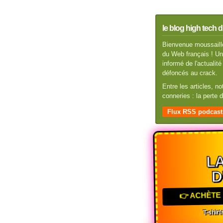
le blog high tech d
Bienvenue moussaillo
du Web français ! Un 
informé de l'actuali
défoncés au crack.
Entre les articles, n
conneries : la perte
Flux RSS podcast
LA
D
👉 ACHÈTE 
T-shirts