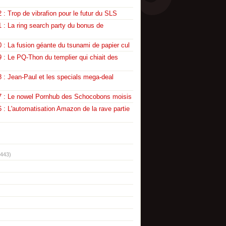
 : Trop de vibrafion pour le futur du SLS
 : La ring search party du bonus de
 : La fusion géante du tsunami de papier cul
 : Le PQ-Thon du templier qui chiait des
 : Jean-Paul et les specials mega-deal
7 : Le nowel Pornhub des Schocobons moisis
 : L'automatisation Amazon de la rave partie
(443)