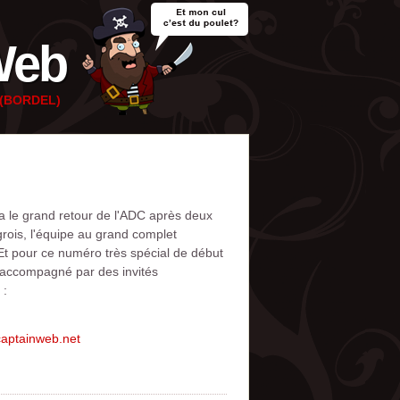
Web
e (BORDEL)
 le grand retour de l'ADC après deux
grois, l'équipe au grand complet
Et pour ce numéro très spécial de début
 accompagné par des invités
 :
.captainweb.net