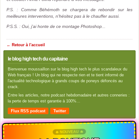
P.S. : Comme Béhémoth se chargera de rebondir sur les
meilleures interventions, n'hésitez pas à le chauffer aussi.
P.S.S. : Oui, j'ai honte de ce montage Photoshop...
← Retour à l'accueil
le blog high tech du capitaine
Bienvenue moussaillon sur le blog high tech le plus scandaleux du
Web français ! Un blog qui ne respecte rien et te tient informé de
l'actualité technologique à grands coups de poneys défoncés au
crack.
Entre les articles, notre podcast hebdomadaire et autres conneries :
la perte de temps est garantie à 100%…
Flux RSS podcast
Twitter
🔥 NOUVEAU 🔥