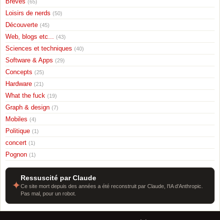
Breves
(65)
Loisirs de nerds
(50)
Découverte
(45)
Web, blogs etc...
(43)
Sciences et techniques
(40)
Software & Apps
(29)
Concepts
(25)
Hardware
(21)
What the fuck
(19)
Graph & design
(7)
Mobiles
(4)
Politique
(1)
concert
(1)
Pognon
(1)
Ressuscité par Claude
✦
Ce site mort depuis des années a été reconstruit par Claude, l'IA d'Anthropic.
Pas mal, pour un robot.