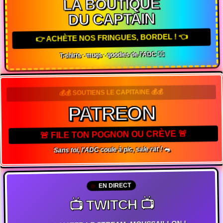
LA BOUTIQUE
DU CAPTAIN
👉 ACHÈTE NOS FRINGUES, BORDEL ! 👈
T-shirts · mugs · goodies de l'ADC 🏴‍☠️
💰💰 SOUTIENS LE CAPITAINE 💰💰
PATREON
🚨 FILE TON POGNON OU CRÈVE 🚨
Sans toi, l'ADC coule à pic, sale rat ! 🐀
EN DIRECT
📺 TWITCH 📺