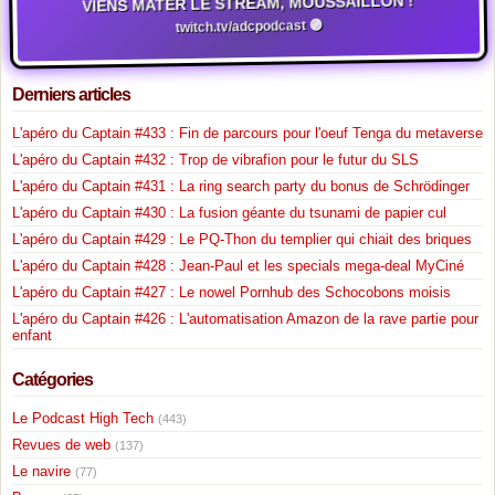
VIENS MATER LE STREAM, MOUSSAILLON !
twitch.tv/adcpodcast 🟣
Derniers articles
L'apéro du Captain #433 : Fin de parcours pour l'oeuf Tenga du metaverse
L'apéro du Captain #432 : Trop de vibrafion pour le futur du SLS
L'apéro du Captain #431 : La ring search party du bonus de Schrödinger
L'apéro du Captain #430 : La fusion géante du tsunami de papier cul
L'apéro du Captain #429 : Le PQ-Thon du templier qui chiait des briques
L'apéro du Captain #428 : Jean-Paul et les specials mega-deal MyCiné
L'apéro du Captain #427 : Le nowel Pornhub des Schocobons moisis
L'apéro du Captain #426 : L'automatisation Amazon de la rave partie pour
enfant
Catégories
Le Podcast High Tech
(443)
Revues de web
(137)
Le navire
(77)