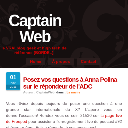
Captain
Web
le VRAI blog geek et high tech de
référence (BORDEL)
Home
À propos
Contact
01
Posez vos questions à Anna Polina
nov
sur le répondeur de l'ADC
2011
Auteur : CaptainWeb
dans :
Le navire
Vous rêviez depuis toujours de poser une question à une
grande star internationale du X? L'apéro vous en
donne l’occasion! Rendez vous ce soir, 21h30 sur
la page live
de Freepod
pour assister à l'enregistrement live du podcast #92
et écouter Anna Polina répondre à vos messages!