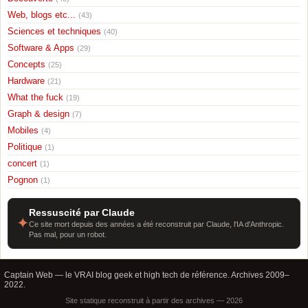
Web, blogs etc...
(43)
Sciences et techniques
(40)
Software & Apps
(29)
Concepts
(25)
Hardware
(21)
What the fuck
(19)
Graph & design
(7)
Mobiles
(4)
Politique
(1)
concert
(1)
Pognon
(1)
Ressuscité par Claude
✦
Ce site mort depuis des années a été reconstruit par Claude, l'IA d'Anthropic.
Pas mal, pour un robot.
Captain Web — le VRAI blog geek et high tech de référence. Archives 2009–
2022.
Site statique reconstruit à partir des archives — 2026