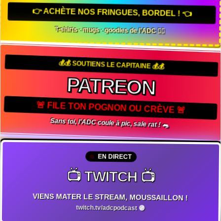
👉 ACHÈTE NOS FRINGUES, BORDEL ! 👈
T-shirts · mugs · goodies de l'ADC 🏴‍☠️
💰💰 SOUTIENS LE CAPITAINE 💰💰
PATREON
🚨 FILE TON POGNON OU CRÈVE 🚨
Sans toi, l'ADC coule à pic, sale rat ! 🐀
EN DIRECT
📺 TWITCH 📺
VIENS MATER LE STREAM, MOUSSAILLON !
twitch.tv/adcpodcast 🟣