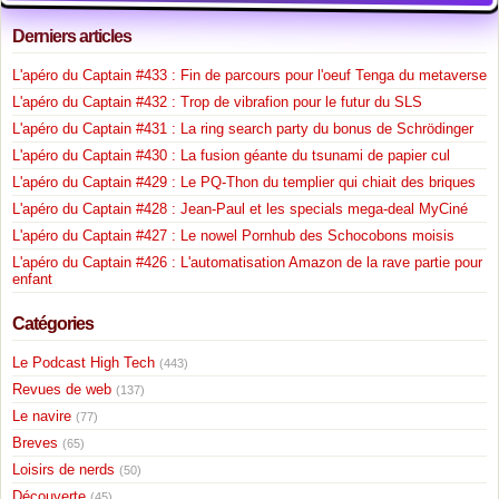
Derniers articles
L'apéro du Captain #433 : Fin de parcours pour l'oeuf Tenga du metaverse
L'apéro du Captain #432 : Trop de vibrafion pour le futur du SLS
L'apéro du Captain #431 : La ring search party du bonus de Schrödinger
L'apéro du Captain #430 : La fusion géante du tsunami de papier cul
L'apéro du Captain #429 : Le PQ-Thon du templier qui chiait des briques
L'apéro du Captain #428 : Jean-Paul et les specials mega-deal MyCiné
L'apéro du Captain #427 : Le nowel Pornhub des Schocobons moisis
L'apéro du Captain #426 : L'automatisation Amazon de la rave partie pour
enfant
Catégories
Le Podcast High Tech
(443)
Revues de web
(137)
Le navire
(77)
Breves
(65)
Loisirs de nerds
(50)
Découverte
(45)