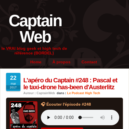
Captain
Web
le VRAI blog geek et high tech de
référence (BORDEL)
Home
À propos
Contact
22
L’apéro du Captain #248 : Pascal et
mar
le taxi-drone has-been d'Austerlitz
2017
Auteur : CaptainWeb
dans :
Le Podcast High Tech
🎧 Écouter l'épisode #248