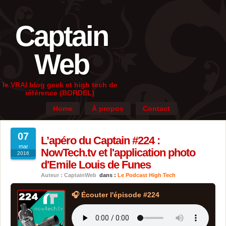
Captain
Web
le VRAI blog geek et high tech de
référence (BORDEL)
Home
À propos
Contact
07
L’apéro du Captain #224 :
mar
NowTech.tv et l'application photo
2016
d'Emile Louis de Funes
Auteur : CaptainWeb
dans :
Le Podcast High Tech
🎧 Écouter l'épisode #224