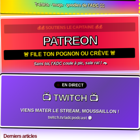
T-shirts · mugs · goodies de l'ADC 🏴‍☠️
💰💰 SOUTIENS LE CAPITAINE 💰💰
PATREON
🚨 FILE TON POGNON OU CRÈVE 🚨
Sans toi, l'ADC coule à pic, sale rat ! 🐀
EN DIRECT
📺 TWITCH 📺
VIENS MATER LE STREAM, MOUSSAILLON !
twitch.tv/adcpodcast 🟣
Derniers articles