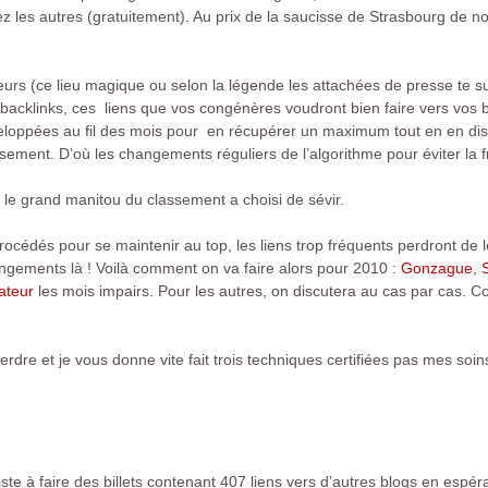
hez les autres (gratuitement). Au prix de la saucisse de Strasbourg de no
eurs (ce lieu magique ou selon la légende les attachées de presse te s
backlinks, ces liens que vos congénères voudront bien faire vers vos bil
oppées au fil des mois pour en récupérer un maximum tout en en distr
ement. D’où les changements réguliers de l’algorithme pour éviter la f
 le grand manitou du classement a choisi de sévir.
cédés pour se maintenir au top, les liens trop fréquents perdront de leu
rangements là ! Voilà comment on va faire alors pour 2010 :
Gonzague
,
ateur
les mois impairs. Pour les autres, on discutera au cas par cas. C
perdre et je vous donne vite fait trois techniques certifiées pas mes soin
te à faire des billets contenant 407 liens vers d’autres blogs en esp