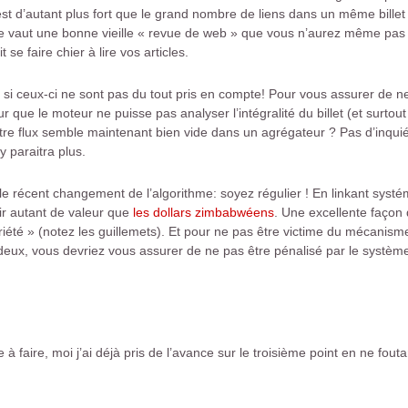
’est d’autant plus fort que le grand nombre de liens dans un même billet 
ne vaut une bonne vieille « revue de web » que vous n’aurez même pas 
se faire chier à lire vos articles.
ts si ceux-ci ne sont pas du tout pris en compte! Pour vous assurer de 
 que le moteur ne puisse pas analyser l’intégralité du billet (et surtou
otre flux semble maintenant bien vide dans un agrégateur ? Pas d’inqu
y paraitra plus.
le récent changement de l’algorithme: soyez régulier ! En linkant sys
oir autant de valeur que
les dollars zimbabwéens
. Une excellente façon 
oriété » (notez les guillemets). Et pour ne pas être victime du mécani
 deux, vous devriez vous assurer de ne pas être pénalisé par le système
 faire, moi j’ai déjà pris de l’avance sur le troisième point en ne fout