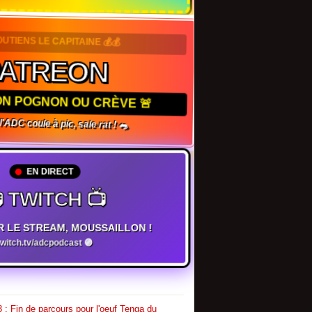
SOUTIENS LE CAPITAINE 💰💰
PATREON
TON POGNON OU CRÈVE 🚨
, l'ADC coule à pic, sale rat ! 🐀
EN DIRECT
 TWITCH 📺
R LE STREAM, MOUSSAILLON !
twitch.tv/adcpodcast 🟣
 : Fin de parcours pour l'oeuf Tenga du