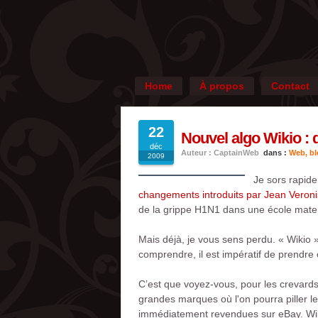
Home
À propos
Contact
22
Nouvel algo Wikio :
déc
Auteur : CaptainWeb
dans :
Web, blo
2009
Je sors rapid
changements introduits par Jean Veroni
de la grippe H1N1 dans une école matern
Mais déjà, je vous sens perdu. « Wikio »
comprendre, il est impératif de prendre
C’est que voyez-vous, pour les crevar
grandes marques où l'on pourra piller le
immédiatement revendues sur eBay. Wiki