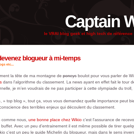
Captain 
le VRAI blog geek et high tech de référenc
 devenez blogueur à mi-temps
gs etc...
ement la tête de ma montagne de
poneys
boulot pour vous parler de Wik
s
dans l'algorithme du classement. La news ayant en effet fait le tour d
elle, je m’en voudrais de ne pas participer à cette olympiade du troll,
, » top blog », tout ça, vous vous demandez quelle importance peut bien
 conscience des terribles enjeux qui découlent du classement.
ds comme nous,
une bonne place chez Wikio
c'est l'assurance de recevoi
 buffet. Avec un peu d’entrainement il est même possible de tirer quelq
o c’est un peu le guide Michelin du blogueur, mais dans le sens inver