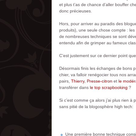
et plus t’as de chance d’aller bouffer c
donc précieuses.
Hors, pour arriver au paradis des blogu
produits), une seule chose compte : les 
de nombreuses techniques se sont dével
entendu afin de grimper au fameux class
C’est justement sur ce dernier point que
Désormais finis les échanges de bons pro
chier, va falloir renégocier tous nos ar
pairs,
Thierry
,
Presse-citron
et
le modér
transférer dans
le top scrapbooking
?
Si c’est comme ça alors j’ai plus rien à 
sans pitié de la blogosphère high tech:
Une première bonne technique consis