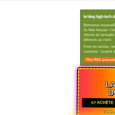
le blog high tech d
Bienvenue moussaillo
du Web français ! Un 
informé de l'actuali
défoncés au crack.
Entre les articles, n
conneries : la perte
Flux RSS podcast
LA
D
👉 ACHÈTE 
T-shirts