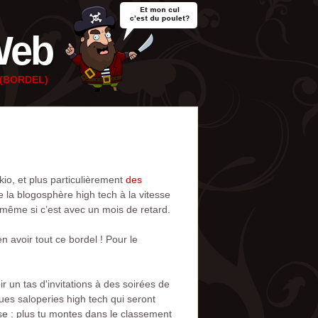
Web
e (BORDEL)
io, et plus particulièrement
des
e la blogosphère high tech à la vitesse
 même si c’est avec un mois de retard.
 avoir tout ce bordel ! Pour le
r un tas d'invitations à des soirées de
ues saloperies high tech qui seront
se : plus tu montes dans le classement