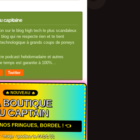
u capitaine
n sur le blog high tech le plus scandaleux
blog qui ne respecte rien et te tient
té technologique à grands coups de poneys
otre podcast hebdomadaire et autres
 de temps est garantie à 100%…
Twitter
🔥 NOUVEAU 🔥
 BOUTIQUE
U CAPTAIN
NOS FRINGUES, BORDEL ! 👈
 · mugs · goodies de l'ADC 🏴‍☠️