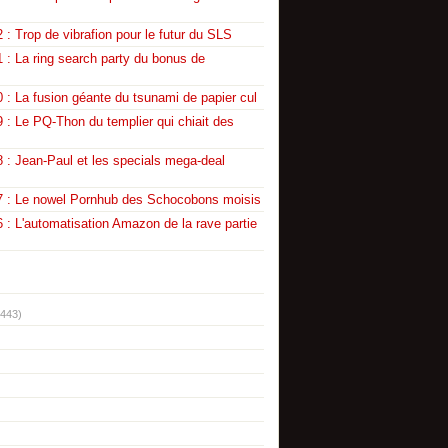
 : Trop de vibrafion pour le futur du SLS
 : La ring search party du bonus de
 : La fusion géante du tsunami de papier cul
 : Le PQ-Thon du templier qui chiait des
 : Jean-Paul et les specials mega-deal
7 : Le nowel Pornhub des Schocobons moisis
 : L'automatisation Amazon de la rave partie
(443)