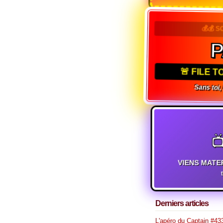
💰💰 
🚨 FILE 
Sans toi

VIENS MATE
Derniers articles
L'apéro du Captain #433