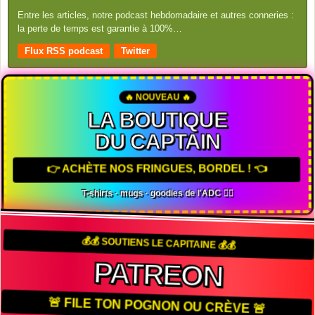
Entre les articles, notre podcast hebdomadaire et autres conneries :
la perte de temps est garantie à 100%…
Flux RSS podcast
Twitter
🔥 NOUVEAU 🔥
LA BOUTIQUE
DU CAPTAIN
👉 ACHÈTE NOS FRINGUES, BORDEL ! 👈
T-shirts · mugs · goodies de l'ADC 🏴‍☠️
💰💰 SOUTIENS LE CAPITAINE 💰💰
PATREON
🚨 FILE TON POGNON OU CRÈVE 🚨