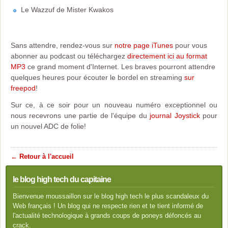
Le Wazzuf de Mister Kwakos
Sans attendre, rendez-vous sur
notre page iTunes
pour vous
abonner au podcast ou téléchargez
directement ici au format
MP3
ce grand moment d'Internet. Les braves pourront attendre
quelques heures pour écouter le bordel en streaming
sur
freepod
!
Sur ce, à ce soir pour un nouveau numéro exceptionnel ou
nous recevrons une partie de l'équipe du
journal Joystick
pour
un nouvel ADC de folie!
← Retour à l'accueil
le blog high tech du capitaine
Bienvenue moussaillon sur le blog high tech le plus scandaleux du
Web français ! Un blog qui ne respecte rien et te tient informé de
l'actualité technologique à grands coups de poneys défoncés au
crack.