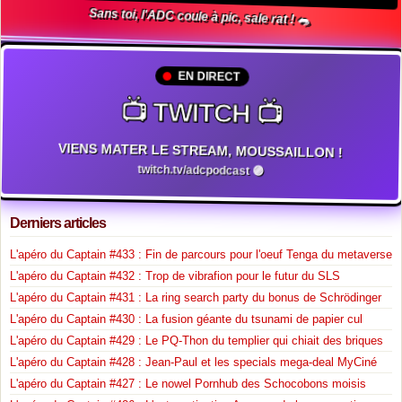
Sans toi, l'ADC coule à pic, sale rat ! 🐀
EN DIRECT
📺 TWITCH 📺
VIENS MATER LE STREAM, MOUSSAILLON !
twitch.tv/adcpodcast 🟣
Derniers articles
L'apéro du Captain #433 : Fin de parcours pour l'oeuf Tenga du metaverse
L'apéro du Captain #432 : Trop de vibrafion pour le futur du SLS
L'apéro du Captain #431 : La ring search party du bonus de Schrödinger
L'apéro du Captain #430 : La fusion géante du tsunami de papier cul
L'apéro du Captain #429 : Le PQ-Thon du templier qui chiait des briques
L'apéro du Captain #428 : Jean-Paul et les specials mega-deal MyCiné
L'apéro du Captain #427 : Le nowel Pornhub des Schocobons moisis