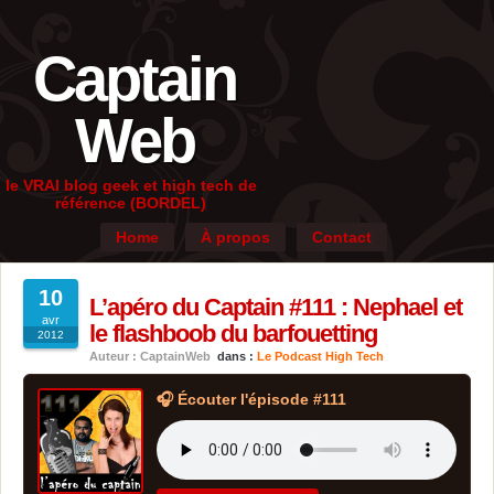
Captain
Web
le VRAI blog geek et high tech de
référence (BORDEL)
Home
À propos
Contact
10
L’apéro du Captain #111 : Nephael et
avr
le flashboob du barfouetting
2012
Auteur : CaptainWeb
dans :
Le Podcast High Tech
🎧 Écouter l'épisode #111