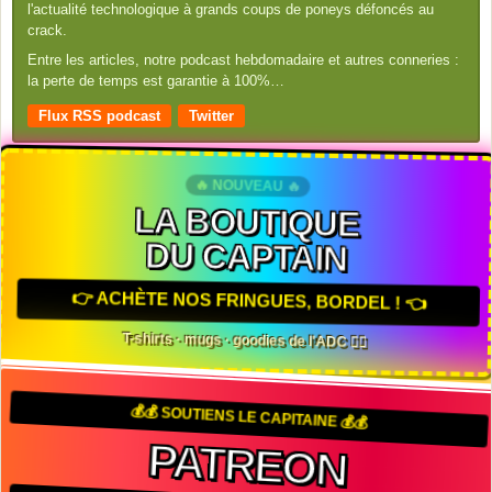
l'actualité technologique à grands coups de poneys défoncés au
crack.
Entre les articles, notre podcast hebdomadaire et autres conneries :
la perte de temps est garantie à 100%…
Flux RSS podcast
Twitter
🔥 NOUVEAU 🔥
LA BOUTIQUE
DU CAPTAIN
👉 ACHÈTE NOS FRINGUES, BORDEL ! 👈
T-shirts · mugs · goodies de l'ADC 🏴‍☠️
💰💰 SOUTIENS LE CAPITAINE 💰💰
PATREON