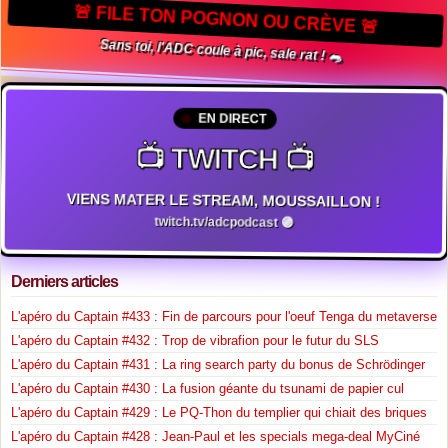
🚨 FILE TON POGNON OU CRÈVE 🚨
Sans toi, l'ADC coule à pic, sale rat ! 🐀
EN DIRECT
📺 TWITCH 📺
VIENS MATER LE STREAM, MOUSSAILLON !
twitch.tv/adcpodcast 🟣
Derniers articles
L'apéro du Captain #433 : Fin de parcours pour l'oeuf Tenga du metaverse
L'apéro du Captain #432 : Trop de vibrafion pour le futur du SLS
L'apéro du Captain #431 : La ring search party du bonus de Schrödinger
L'apéro du Captain #430 : La fusion géante du tsunami de papier cul
L'apéro du Captain #429 : Le PQ-Thon du templier qui chiait des briques
L'apéro du Captain #428 : Jean-Paul et les specials mega-deal MyCiné