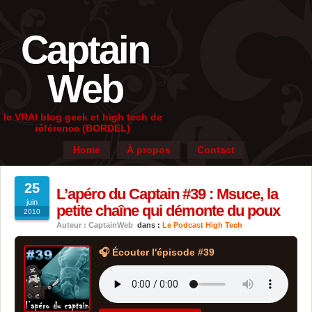
Captain
Web
le VRAI blog geek et high tech de
référence (BORDEL)
Home
À propos
Contact
25
L’apéro du Captain #39 : Msuce, la
juin
petite chaîne qui démonte du poux
2010
Auteur : CaptainWeb
dans :
Le Podcast High Tech
🎧 Écouter l'épisode #39