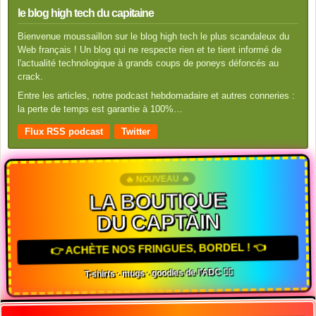
le blog high tech du capitaine
Bienvenue moussaillon sur le blog high tech le plus scandaleux du
Web français ! Un blog qui ne respecte rien et te tient informé de
l'actualité technologique à grands coups de poneys défoncés au
crack.
Entre les articles, notre podcast hebdomadaire et autres conneries :
la perte de temps est garantie à 100%…
Flux RSS podcast
Twitter
🔥 NOUVEAU 🔥
LA BOUTIQUE
DU CAPTAIN
👉 ACHÈTE NOS FRINGUES, BORDEL ! 👈
T-shirts · mugs · goodies de l'ADC 🏴‍☠️