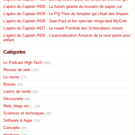
L'apéro du Captain #430 : La fusion géante du tsunami de papier cul
L'apéro du Captain #429 : Le PQ-Thon du templier qui chiait des briques
L'apéro du Captain #428 : Jean-Paul et les specials mega-deal MyCiné
L'apéro du Captain #427 : Le nowel Pornhub des Schocobons moisis
L'apéro du Captain #426 : L'automatisation Amazon de la rave partie pour
enfant
Catégories
Le Podcast High Tech
(443)
Revues de web
(137)
Le navire
(77)
Breves
(65)
Loisirs de nerds
(50)
Découverte
(45)
Web, blogs etc...
(43)
Sciences et techniques
(40)
Software & Apps
(29)
Concepts
(25)
Hardware