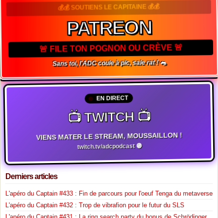
💰💰 SOUTIENS LE CAPITAINE 💰💰
PATREON
🚨 FILE TON POGNON OU CRÈVE 🚨
Sans toi, l'ADC coule à pic, sale rat ! 🐀
EN DIRECT
📺 TWITCH 📺
VIENS MATER LE STREAM, MOUSSAILLON !
twitch.tv/adcpodcast 🟣
Derniers articles
L'apéro du Captain #433 : Fin de parcours pour l'oeuf Tenga du metaverse
L'apéro du Captain #432 : Trop de vibrafion pour le futur du SLS
L'apéro du Captain #431 : La ring search party du bonus de Schrödinger