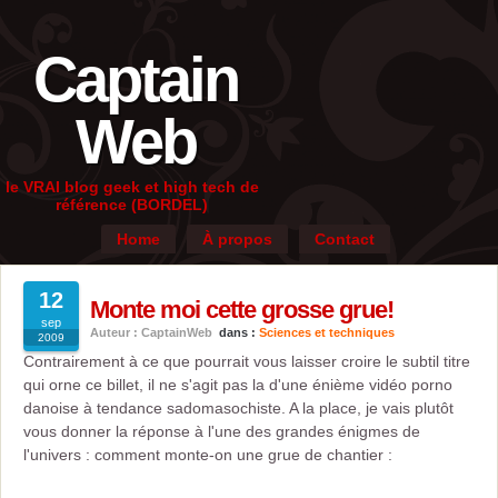
Captain
Web
le VRAI blog geek et high tech de
référence (BORDEL)
Home
À propos
Contact
12
Monte moi cette grosse grue!
sep
Auteur : CaptainWeb
dans :
Sciences et techniques
2009
Contrairement à ce que pourrait vous laisser croire le subtil titre
qui orne ce billet, il ne s'agit pas la d'une énième vidéo porno
danoise à tendance sadomasochiste. A la place, je vais plutôt
vous donner la réponse à l'une des grandes énigmes de
l'univers : comment monte-on une grue de chantier :