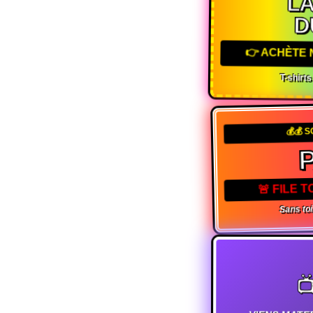
L
D
👉 ACHÈTE
T-shirt
💰💰 
🚨 FILE
Sans toi
