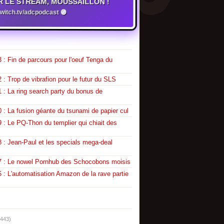
R LE STREAM, MOUSSAILLON !
witch.tv/adcpodcast 🟣
 : Fin de parcours pour l'oeuf Tenga du
 : Trop de vibrafion pour le futur du SLS
 : La ring search party du bonus de
 : La fusion géante du tsunami de papier cul
 : Le PQ-Thon du templier qui chiait des
 : Jean-Paul et les specials mega-deal
7 : Le nowel Pornhub des Schocobons moisis
 : L'automatisation Amazon de la rave partie
(443)