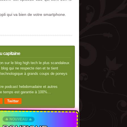
ppli qui va bien de votre smartphone.
u capitaine
n sur le blog high tech le plus scandaleux
blog qui ne respecte rien et te tient
té technologique à grands coups de poneys
otre podcast hebdomadaire et autres
 de temps est garantie à 100%…
Twitter
🔥 NOUVEAU 🔥