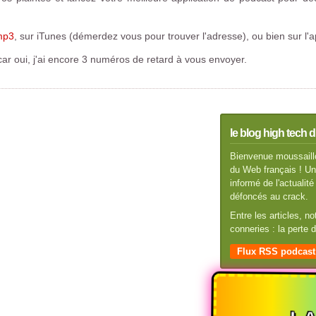
mp3
, sur iTunes (démerdez vous pour trouver l'adresse), ou bien sur l'a
car oui, j'ai encore 3 numéros de retard à vous envoyer.
le blog high tech d
Bienvenue moussaillo
du Web français ! Un 
informé de l'actuali
défoncés au crack.
Entre les articles, n
conneries : la perte
Flux RSS podcast