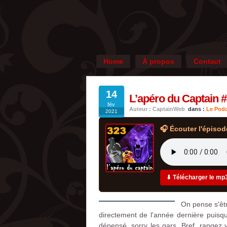
Home
À propos
Contact
14
L’apéro du Captain #
fév
Auteur : CaptainWeb
dans :
Le Podc
2021
🎧 Écouter l'épisod
⬇ Télécharger le mp
On pense s'êtr
directement de l'année dernière puisqu
dépensé, sorry les gars. Bref, rangez 