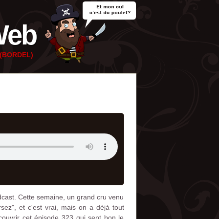
Web
e (BORDEL)
dcast. Cette semaine, un grand cru venu
ez", et c'est vrai, mais on a déjà tout
couvrir cet épisode 323 qui sent bon le