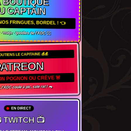
A BOUTIQUE
U CAPTAIN
 NOS FRINGUES, BORDEL ! 👈
s · mugs · goodies de l'ADC 🏴‍☠️
SOUTIENS LE CAPITAINE 💰💰
PATREON
 TON POGNON OU CRÈVE 🚨
, l'ADC coule à pic, sale rat ! 🐀
EN DIRECT
 TWITCH 📺