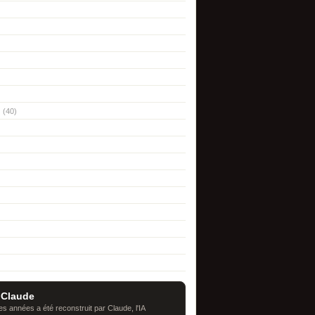
(40)
 Claude
s années a été reconstruit par Claude, l'IA