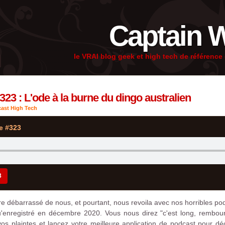
Captain 
le VRAI blog geek et high tech de référenc
323 : L'ode à la burne du dingo australien
ast High Tech
e #323
3
e débarrassé de nous, et pourtant, nous revoila avec nos horribles po
'enregistré en décembre 2020. Vous nous direz "c'est long, rembours
vos plaintes et lancez votre meilleure application de podcast pour dé