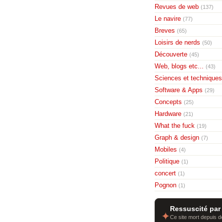
Revues de web
(137)
Le navire
(77)
Breves
(65)
Loisirs de nerds
(50)
Découverte
(45)
Web, blogs etc...
(43)
Sciences et techniques
Software & Apps
(29)
Concepts
(25)
Hardware
(21)
What the fuck
(19)
Graph & design
(7)
Mobiles
(4)
Politique
(1)
concert
(1)
Pognon
(1)
Ressuscité par
✦
Ce site mort depuis de