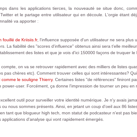
mps dans les applications tierces, la nouveauté se situe donc, com
witter et le partage entre utilisateur qui en découle. L'orgie étant dé
nalité va apporter :
fouillé de Kriisiis.fr
, l'influence supposée d'un utilisateur ne sera plus 
. La fiabilité des "scores d'influence" obtenus ainsi sera t'elle meille
blissement des listes et que je vois d'ici 150000 façons de truquer le b
e compte, on va se retrouver rapidement avec des milliers de listes qua
s pas chères etc). Comment trouver celles qui sont intéressantes? Qui 
l comme le souligne Thierry
. Certaines listes "de références" finiront pa
 de power-user. Forcément, ça donne l'impression de tourner un peu en 
excellent outil pour surveiller votre identité numérique. Je n'y avais ja
tes ou nous sommes présents. Ainsi, en jetant un coup d'oeil aux 86 lis
 en tant que blogueur high tech, mon statut de podcasteur n'est pas bien
es applications d'analyse qui vont rapidement émergés.