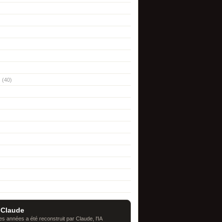
(40)
 Claude
s années a été reconstruit par Claude, l'IA