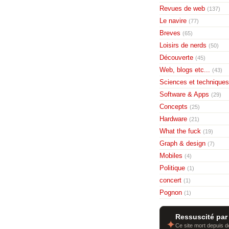
Revues de web
(137)
Le navire
(77)
Breves
(65)
Loisirs de nerds
(50)
Découverte
(45)
Web, blogs etc...
(43)
Sciences et techniques
Software & Apps
(29)
Concepts
(25)
Hardware
(21)
What the fuck
(19)
Graph & design
(7)
Mobiles
(4)
Politique
(1)
concert
(1)
Pognon
(1)
Ressuscité par
✦
Ce site mort depuis de