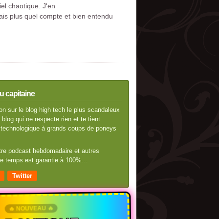
tiel chaotique. J'en
 sais plus quel compte et bien entendu
u capitaine
n sur le blog high tech le plus scandaleux
blog qui ne respecte rien et te tient
té technologique à grands coups de poneys
otre podcast hebdomadaire et autres
 de temps est garantie à 100%…
Twitter
🔥 NOUVEAU 🔥