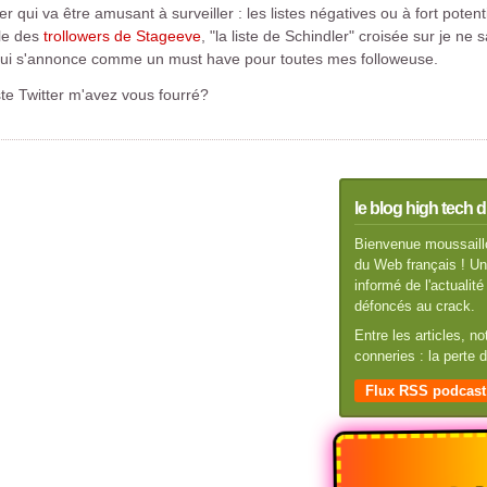
tter qui va être amusant à surveiller : les listes négatives ou à fort poten
le des
trollowers de Stageeve
, "la liste de Schindler" croisée sur je ne
qui s'annonce comme un must have pour toutes mes followeuse.
te Twitter m'avez vous fourré?
le blog high tech d
Bienvenue moussaillo
du Web français ! Un 
informé de l'actuali
défoncés au crack.
Entre les articles, n
conneries : la perte
Flux RSS podcast