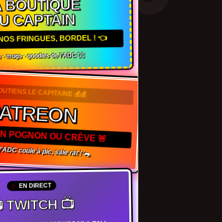
 BOUTIQUE
U CAPTAIN
NOS FRINGUES, BORDEL ! 👈
 · mugs · goodies de l'ADC 🏴‍☠️
OUTIENS LE CAPITAINE 💰💰
PATREON
TON POGNON OU CRÈVE 🚨
 l'ADC coule à pic, sale rat ! 🐀
EN DIRECT
 TWITCH 📺