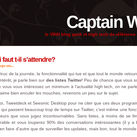
Captain 
le VRAI blog geek et high tech de référenc
 faut t-il s’attendre?
gs etc...
 truc de la journée, la fonctionnalité qui tue et que tout le monde reto
ntérêt, je parle bien sur
des listes Twitter
! Peu de chance que vous soy
e vous vous intéressez un minimum à l'actualité high tech, on ne parl
aime bien enculer les mouches, revenons un peu sur le sujet.
 soi, Tweetdeck et Seesmic Desktop pour ne citer que ces deux progra
 qui passent beaucoup trop de temps sur Twitter, c'est même une fonct
isateurs que vous jugez incontournables. Sans listes, à moins de se 
gérable et vous louperez 90% des conversations intéressantes (il y a 
ien faire d'autre que de surveiller les updates, mais bon, tout le mond