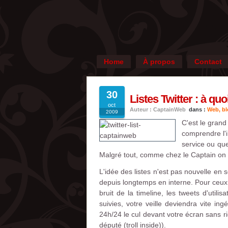
Home
À propos
Contact
30
Listes Twitter : à quoi
oct
Auteur : CaptainWeb
dans :
Web, blo
2009
C'est le grand
comprendre l'i
service ou qu
Malgré tout, comme chez le Captain on 
L'idée des listes n'est pas nouvelle en
depuis longtemps en interne. Pour ceux
bruit de la timeline, les tweets d'util
suivies, votre veille deviendra vite in
24h/24 le cul devant votre écran sans r
député (troll inside)).