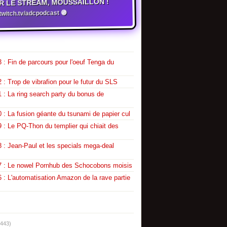
R LE STREAM, MOUSSAILLON !
witch.tv/adcpodcast 🟣
 : Fin de parcours pour l'oeuf Tenga du
 : Trop de vibrafion pour le futur du SLS
 : La ring search party du bonus de
 : La fusion géante du tsunami de papier cul
 : Le PQ-Thon du templier qui chiait des
 : Jean-Paul et les specials mega-deal
7 : Le nowel Pornhub des Schocobons moisis
 : L'automatisation Amazon de la rave partie
(443)