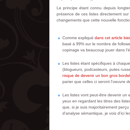
Le principe étant connu depuis longte
présence de ces listes directement sur T
changements que cette nouvelle fonction
Comme expliqué
dans cet article bien 
basé à 99% sur le nombre de followers
copinage va beaucoup jouer dans l'éta
Les listes étant spécifiques à chaqu
(blogueurs, podcasteurs, putes russe
risque de devenir un bon gros borde
parier que celles ci seront l'oeuvre
Les listes vont peut-être devenir un 
yeux en regardant les titres des lis
que, si je suis majoritairement perçu
d'analyse sémantique, je vois d'ici l