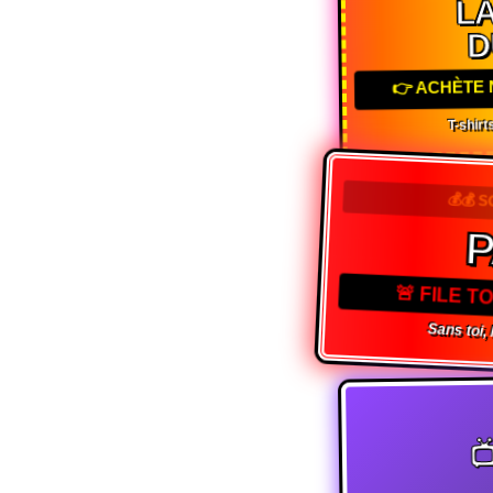
LA
D
👉 ACHÈTE 
T-shirts
💰💰 S
🚨 FILE 
Sans toi,
