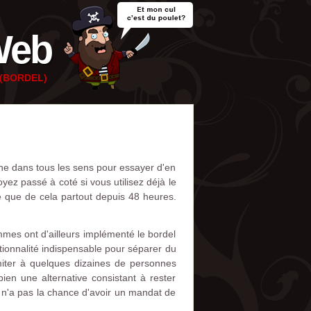
Web
e (BORDEL)
urne dans tous les sens pour essayer d'en
ez passé à coté si vous utilisez déjà le
e que de cela partout depuis 48 heures.
mmes ont d'ailleurs implémenté le bordel
ionnalité indispensable pour séparer du
limiter à quelques dizaines de personnes
bien une alternative consistant à rester
e n'a pas la chance d'avoir un mandat de