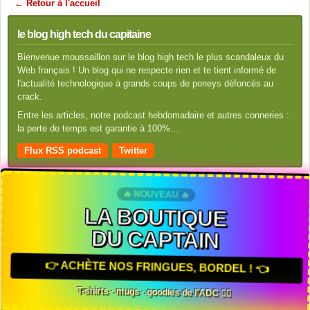
← Retour à l'accueil
le blog high tech du capitaine
Bienvenue moussaillon sur le blog high tech le plus scandaleux du
Web français ! Un blog qui ne respecte rien et te tient informé de
l'actualité technologique à grands coups de poneys défoncés au
crack.
Entre les articles, notre podcast hebdomadaire et autres conneries :
la perte de temps est garantie à 100%…
Flux RSS podcast
Twitter
🔥 NOUVEAU 🔥
LA BOUTIQUE
DU CAPTAIN
👉 ACHÈTE NOS FRINGUES, BORDEL ! 👈
T-shirts · mugs · goodies de l'ADC 🏴‍☠️