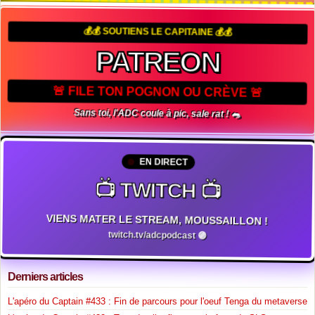
💰💰 SOUTIENS LE CAPITAINE 💰💰
PATREON
🚨 FILE TON POGNON OU CRÈVE 🚨
Sans toi, l'ADC coule à pic, sale rat ! 🐀
EN DIRECT
📺 TWITCH 📺
VIENS MATER LE STREAM, MOUSSAILLON !
twitch.tv/adcpodcast 🟣
Derniers articles
L'apéro du Captain #433 : Fin de parcours pour l'oeuf Tenga du metaverse