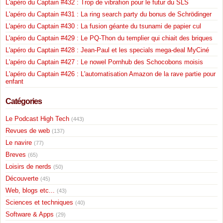
L'apéro du Captain #432 : Trop de vibrafion pour le futur du SLS
L'apéro du Captain #431 : La ring search party du bonus de Schrödinger
L'apéro du Captain #430 : La fusion géante du tsunami de papier cul
L'apéro du Captain #429 : Le PQ-Thon du templier qui chiait des briques
L'apéro du Captain #428 : Jean-Paul et les specials mega-deal MyCiné
L'apéro du Captain #427 : Le nowel Pornhub des Schocobons moisis
L'apéro du Captain #426 : L'automatisation Amazon de la rave partie pour
enfant
Catégories
Le Podcast High Tech
(443)
Revues de web
(137)
Le navire
(77)
Breves
(65)
Loisirs de nerds
(50)
Découverte
(45)
Web, blogs etc...
(43)
Sciences et techniques
(40)
Software & Apps
(29)