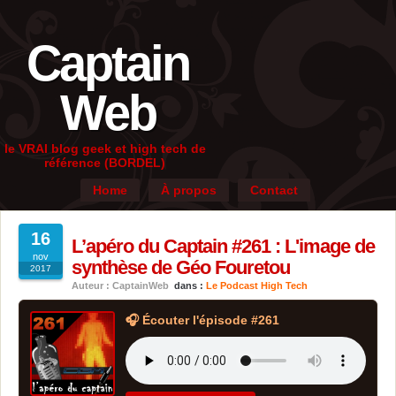
Captain
Web
le VRAI blog geek et high tech de
référence (BORDEL)
Home
À propos
Contact
16
L’apéro du Captain #261 : L'image de
nov
synthèse de Géo Fouretou
2017
Auteur : CaptainWeb
dans :
Le Podcast High Tech
🎧 Écouter l'épisode #261