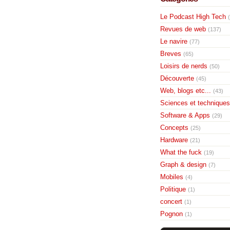
Le Podcast High Tech
Revues de web
(137)
Le navire
(77)
Breves
(65)
Loisirs de nerds
(50)
Découverte
(45)
Web, blogs etc...
(43)
Sciences et techniques
Software & Apps
(29)
Concepts
(25)
Hardware
(21)
What the fuck
(19)
Graph & design
(7)
Mobiles
(4)
Politique
(1)
concert
(1)
Pognon
(1)