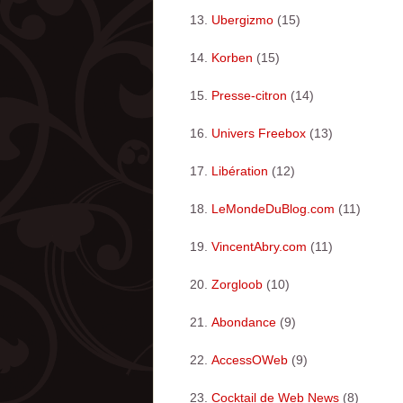
Ubergizmo
(15)
Korben
(15)
Presse-citron
(14)
Univers Freebox
(13)
Libération
(12)
LeMondeDuBlog.com
(11)
VincentAbry.com
(11)
Zorgloob
(10)
Abondance
(9)
AccessOWeb
(9)
Cocktail de Web News
(8)