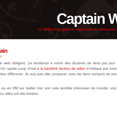
Captain 
le VRAI blog geek et high tech de référenc
ain
re
 web obligent, j'ai tendance à vomir des dizaines de liens par jour 
. Un rapide coup d'oeil à
la backlink factory de wikio
m'indique par exem
9 sites différents. Je suis pas allé comparer avec les liens sortants d
 eu en DM sur twitter hier soir cela semble intéresser du monde, voic
u elles ont été linkées.