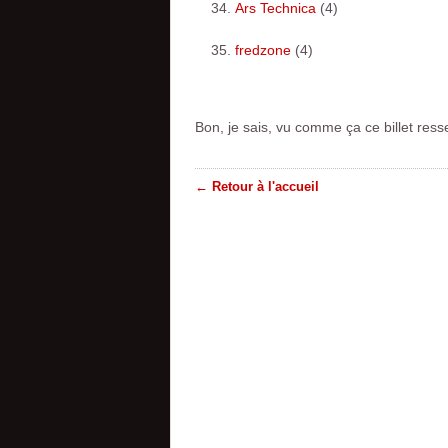
Ars Technica
(4)
fredzone
(4)
Bon, je sais, vu comme ça ce billet res
← Retour à l'accueil