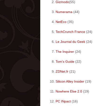
Gizmodo
(55)
Numerama
(44)
NetEco
(35)
TechCrunch France
(24)
Le Journal du Geek
(24)
The Inquirer
(24)
Tom's Guide
(22)
ZDNet.fr
(21)
Silicon Alley Insider
(19)
Nowhere Else 2.0
(19)
PC INpact
(16)