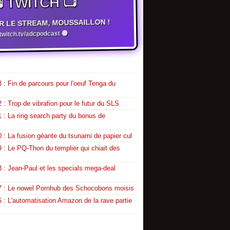
 TWITCH 📺
R LE STREAM, MOUSSAILLON !
twitch.tv/adcpodcast 🟣
 : Fin de parcours pour l'oeuf Tenga du
 : Trop de vibrafion pour le futur du SLS
 : La ring search party du bonus de
 : La fusion géante du tsunami de papier cul
 : Le PQ-Thon du templier qui chiait des
 : Jean-Paul et les specials mega-deal
7 : Le nowel Pornhub des Schocobons moisis
 : L'automatisation Amazon de la rave partie