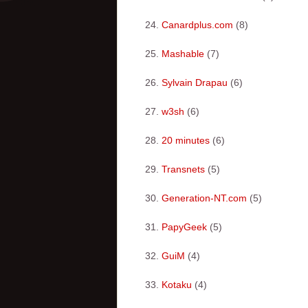
Canardplus.com
(8)
Mashable
(7)
Sylvain Drapau
(6)
w3sh
(6)
20 minutes
(6)
Transnets
(5)
Generation-NT.com
(5)
PapyGeek
(5)
GuiM
(4)
Kotaku
(4)