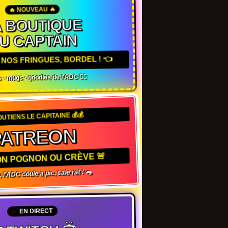
🔥 NOUVEAU 🔥
A BOUTIQUE
U CAPTAIN
 NOS FRINGUES, BORDEL ! 👈
s · mugs · goodies de l'ADC 🏴‍☠️
SOUTIENS LE CAPITAINE 💰💰
PATREON
 TON POGNON OU CRÈVE 🚨
 l'ADC coule à pic, sale rat ! 🐀
EN DIRECT