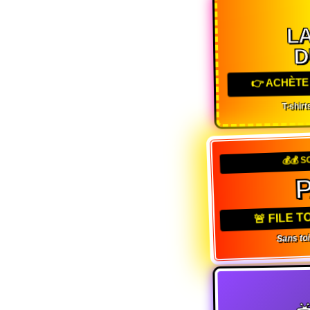
L
D
👉 ACHÈTE
T-shirt
💰💰 
🚨 FILE
Sans toi,