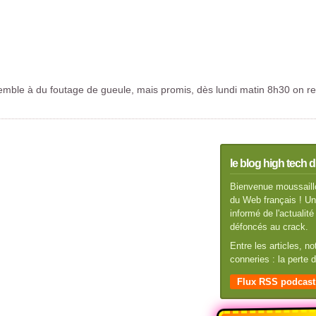
semble à du foutage de gueule, mais promis, dès lundi matin 8h30 on rep
le blog high tech d
Bienvenue moussaillo
du Web français ! Un 
informé de l'actuali
défoncés au crack.
Entre les articles, n
conneries : la perte
Flux RSS podcast