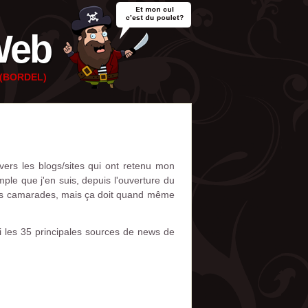
Web
e (BORDEL)
vers les blogs/sites qui ont retenu mon
ple que j'en suis, depuis l'ouverture du
e mes camarades, mais ça doit quand même
i les 35 principales sources de news de