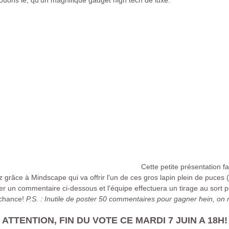
ouons le, qu'un magnifique gadget high tech de luxe.
Cette petite présentation fa
grâce à Mindscape qui va offrir l'un de ces gros lapin plein de puces (rf
ser un commentaire ci-dessous et l'équipe effectuera un tirage au sort 
 chance!
P.S. : Inutile de poster 50 commentaires pour gagner hein, on
ATTENTION, FIN DU VOTE CE MARDI 7 JUIN A 18H!