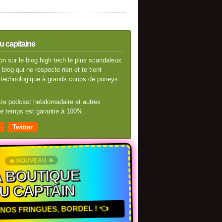
u capitaine
n sur le blog high tech le plus scandaleux
blog qui ne respecte rien et te tient
té technologique à grands coups de poneys
otre podcast hebdomadaire et autres
 de temps est garantie à 100%…
Twitter
🔥 NOUVEAU 🔥
A BOUTIQUE
U CAPTAIN
NOS FRINGUES, BORDEL ! 👈