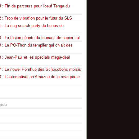
 : Fin de parcours pour l'oeuf Tenga du
 : Trop de vibrafion pour le futur du SLS
 : La ring search party du bonus de
 : La fusion géante du tsunami de papier cul
 : Le PQ-Thon du templier qui chiait des
 : Jean-Paul et les specials mega-deal
7 : Le nowel Pornhub des Schocobons moisis
 : L'automatisation Amazon de la rave partie
(443)