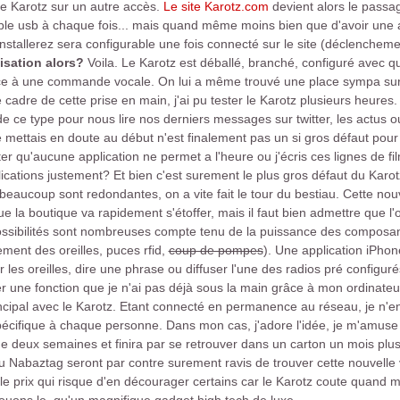
r le Karotz sur un autre accès.
Le site Karotz.com
devient alors le passage
ble usb à chaque fois... mais quand même moins bien que d'avoir une a
stallerez sera configurable une fois connecté sur le site (déclenchemen
ilisation alors?
Voila. Le Karotz est déballé, branché, configuré avec q
 à une commande vocale. On lui a même trouvé une place sympa sur un
dre de cette prise en main, j'ai pu tester le Karotz plusieurs heures. Di
 de ce type pour nous lire nos derniers messages sur twitter, les actu
je mettais en doute au début n'est finalement pas un si gros défaut pour 
noter qu'aucune application ne permet a l'heure ou j'écris ces lignes de f
pplications justement? Et bien c'est surement le plus gros défaut du Karo
 beaucoup sont redondantes, on a vite fait le tour du bestiau. Cette no
 la boutique va rapidement s'étoffer, mais il faut bien admettre que l'
ssibilités sont nombreuses compte tenu de la puissance des composan
ent des oreilles, puces rfid,
coup de pompes
). Une application iPhon
er les oreilles, dire une phrase ou diffuser l'une des radios pré configu
ver une fonction que je n'ai pas déjà sous la main grâce à mon ordinat
ncipal avec le Karotz. Etant connecté en permanence au réseau, je n'en a
 spécifique à chaque personne. Dans mon cas, j'adore l'idée, je m'amus
de deux semaines et finira par se retrouver dans un carton un mois p
 Nabaztag seront par contre surement ravis de trouver cette nouvelle v
le prix qui risque d'en décourager certains car le Karotz coute quand