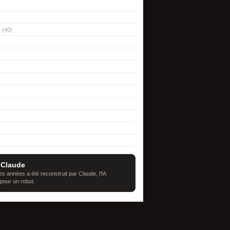
(40)
 Claude
s années a été reconstruit par Claude, l'IA
 pour un robot.