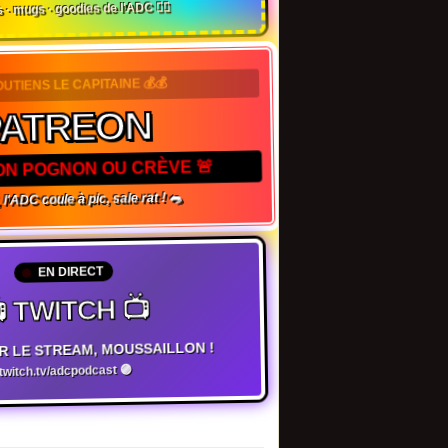
 · mugs · goodies de l'ADC 🏴‍☠️
OUTIENS LE CAPITAINE 💰💰
ATREON
ON POGNON OU CRÈVE 🚨
l'ADC coule à pic, sale rat ! 🐀
EN DIRECT
 TWITCH 📺
R LE STREAM, MOUSSAILLON !
witch.tv/adcpodcast 🟣