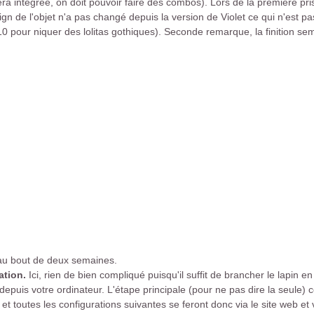
ra intégrée, on doit pouvoir faire des combos). Lors de la première pr
n de l'objet n'a pas changé depuis la version de Violet ce qui n'est pas
 pour niquer des lolitas gothiques). Seconde remarque, la finition semb
r au bout de deux semaines.
ation.
Ici, rien de bien compliqué puisqu'il suffit de brancher le lapin e
 depuis votre ordinateur. L'étape principale (pour ne pas dire la seule) 
 et toutes les configurations suivantes se feront donc via le site web et 