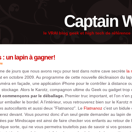
Captain 
le VRAI blog geek et high tech de référenc
 : un lapin à gagner!
re
ine de jours que nous avons reçu pour test dans notre cave secrète
la
t en octobre 2009. Au programme de cette nouvelle déclinaison du lap
méra en façade, une application iPhone pour le contrôler à distance o
 stockage. Alors le Karotz, compagnon ultime du Geek ou gadget trop
t commençons par le déballage.
Premier truc important, et l'on n'en
ur emballer le bordel. A l'intérieur, vous retrouverez bien sur le Karotz 
ues autocollants et aussi deux "Flatnanoz". Le
Flatnanoz
c'est un bidule
serez devant. Vous pourrez donc d'un seul geste demander au lapin de l
nées par Mindscape est ainsi de faire checker vos enfants au retour de 
uelque sorte, qui ne vous permetra toutefois pas de savoir si vos goss