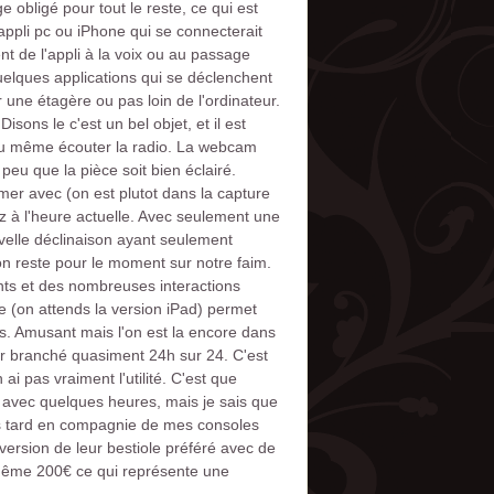
 obligé pour tout le reste, ce qui est
ppli pc ou iPhone qui se connecterait
t de l'appli à la voix ou au passage
uelques applications qui se déclenchent
e étagère ou pas loin de l'ordinateur.
sons le c'est un bel objet, et il est
s ou même écouter la radio. La webcam
peu que la pièce soit bien éclairé.
ilmer avec (on est plutot dans la capture
tz à l'heure actuelle. Avec seulement une
uvelle déclinaison ayant seulement
on reste pour le moment sur notre faim.
ts et des nombreuses interactions
e (on attends la version iPad) permet
rés. Amusant mais l'on est la encore dans
eur branché quasiment 24h sur 24. C'est
i pas vraiment l'utilité. C'est que
e avec quelques heures, mais je sais que
lus tard en compagnie de mes consoles
ersion de leur bestiole préféré avec de
 même 200€ ce qui représente une