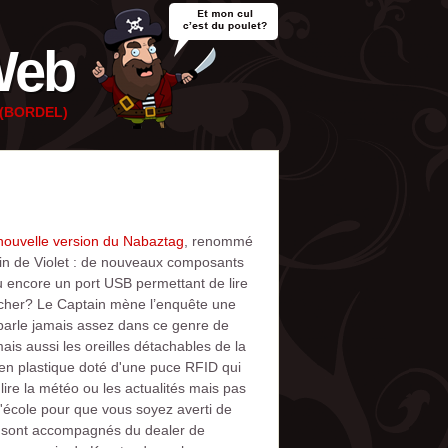
Web
e (BORDEL)
 nouvelle version du Nabaztag
, renommé
in de Violet : de nouveaux composants
u encore un port USB permettant de lire
 cher? Le Captain mène l’enquête une
 parle jamais assez dans ce genre de
mais aussi les oreilles détachables de la
 en plastique doté d'une puce RFID qui
ire la météo ou les actualités mais pas
l'école pour que vous soyez averti de
es sont accompagnés du dealer de