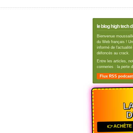
le blog high tech d
Bienvenue moussaillo
du Web français ! Un 
informé de l'actuali
défoncés au crack.
Entre les articles, n
conneries : la perte
Flux RSS podcast
L
D
👉 ACHÈTE 