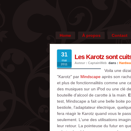
Home
À propos
Contact
31
Les Karotz sont cuits
mai
Auteur : CaptainWeb
dans :
Hardwa
2011
Voila une diza
"Karotz" par
Mindscape
après son racha
et plus de fonctionnalités comme une ca
des musiques sur un iPod ou une clé de
bouteille d'alcool de carotte à la main.
E
test, Mindscape a fait une belle boite po
bestiole, l'adaptateur électrique, quelq
fera réagir le Karotz quand vous le pas
seulement. L'une des utilisations imagi
leur retour. La pointeuse du futur en q