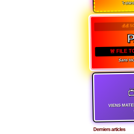
T-shirts
💰💰 S
P
🚨 FILE T
Sans toi, 

VIENS MATE
t
Derniers articles