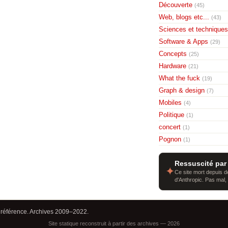
Découverte
(45)
Web, blogs etc...
(43)
Sciences et techniques
Software & Apps
(29)
Concepts
(25)
Hardware
(21)
What the fuck
(19)
Graph & design
(7)
Mobiles
(4)
Politique
(1)
concert
(1)
Pognon
(1)
Ressuscité par
✦
Ce site mort depuis de
d'Anthropic. Pas mal,
 référence. Archives 2009–2022.
Site statique reconstruit à partir des archives — 2026