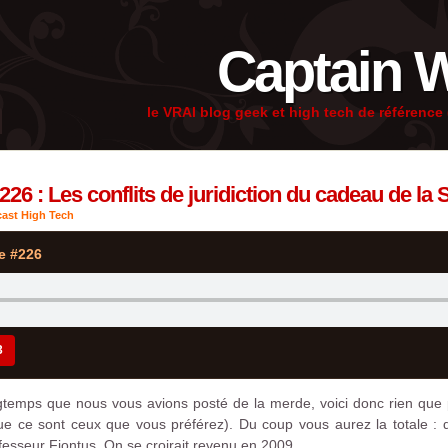
Captain 
le VRAI blog geek et high tech de référenc
26 : Les conflits de juridiction du cadeau de la S
ast High Tech
e #226
3
ngtemps que nous vous avions posté de la merde, voici donc rien que
que ce sont ceux que vous préférez). Du coup vous aurez la totale :
fesseur Fiontus. On se croirait revenu en 2009.