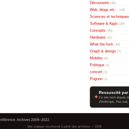
Découverte
(45)
Web, blogs etc...
(43)
Sciences et techniques
Software & Apps
(29)
Concepts
(25)
Hardware
(21)
What the fuck
(19)
Graph & design
(7)
Mobiles
(4)
Politique
(1)
concert
(1)
Pognon
(1)
Ressuscité par
✦
Ce site mort depuis de
d'Anthropic. Pas mal,
 référence. Archives 2009–2022.
Site statique reconstruit à partir des archives — 2026