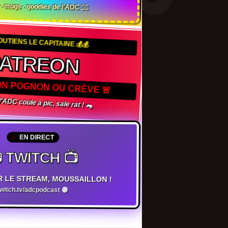
s · mugs · goodies de l'ADC 🏴‍☠️
SOUTIENS LE CAPITAINE 💰💰
ATREON
ON POGNON OU CRÈVE 🚨
l'ADC coule à pic, sale rat ! 🐀
EN DIRECT
 TWITCH 📺
R LE STREAM, MOUSSAILLON !
twitch.tv/adcpodcast 🟣