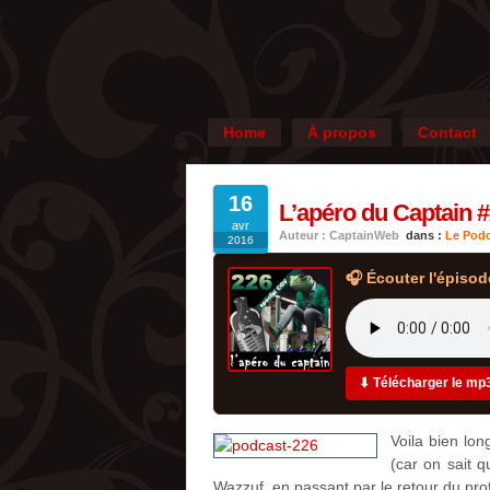
Home
À propos
Contact
16
L’apéro du Captain #2
avr
Auteur : CaptainWeb
dans :
Le Podc
2016
🎧 Écouter l'épisod
⬇ Télécharger le mp
Voila bien lo
(car on sait 
Wazzuf, en passant par le retour du pro