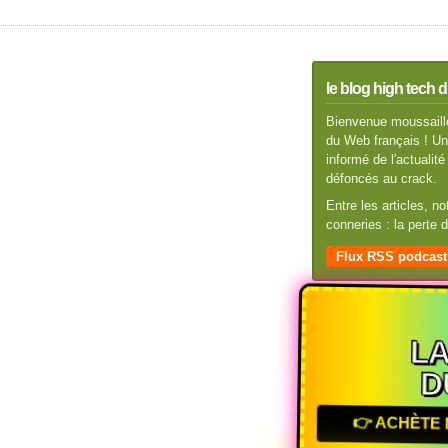
le blog high tech d
Bienvenue moussaillo
du Web français ! Un 
informé de l'actuali
défoncés au crack.
Entre les articles, n
conneries : la perte
Flux RSS podcast
L
D
👉 ACHÈTE 