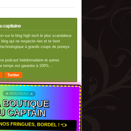
u capitaine
n sur le blog high tech le plus scandaleux
blog qui ne respecte rien et te tient
té technologique à grands coups de poneys
otre podcast hebdomadaire et autres
 de temps est garantie à 100%…
Twitter
🔥 NOUVEAU 🔥
A BOUTIQUE
U CAPTAIN
NOS FRINGUES, BORDEL ! 👈