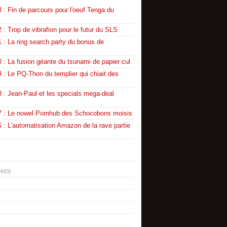
 : Fin de parcours pour l'oeuf Tenga du
 : Trop de vibrafion pour le futur du SLS
 : La ring search party du bonus de
 : La fusion géante du tsunami de papier cul
 : Le PQ-Thon du templier qui chiait des
 : Jean-Paul et les specials mega-deal
7 : Le nowel Pornhub des Schocobons moisis
 : L'automatisation Amazon de la rave partie
(443)