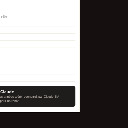
(40)
 Claude
s années a été reconstruit par Claude, l'IA
 pour un robot.