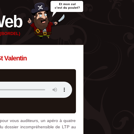
Web
e (BORDEL)
t Valentin
 pour vous auditeurs, un apéro à quatre
 du dossier incompréhensible de LTP au