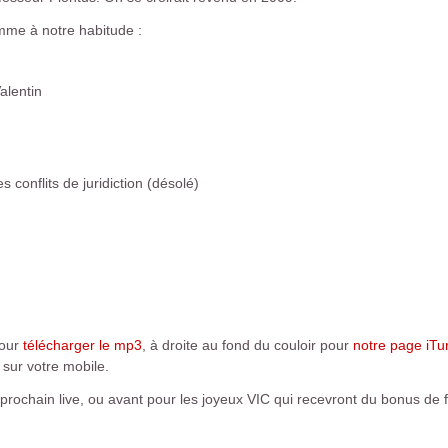
mme à notre habitude :
alentin
)
 conflits de juridiction (désolé)
pour
télécharger le mp3
, à droite au fond du couloir pour
notre page iTu
 sur votre mobile.
chain live, ou avant pour les joyeux VIC qui recevront du bonus de fol