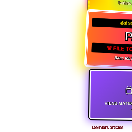
T-shirt
💰💰 
P
🚨 FILE T
Sans toi, 

VIENS MATE
Derniers articles