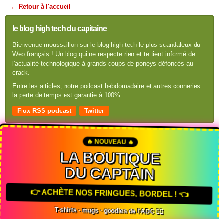
← Retour à l'accueil
le blog high tech du capitaine
Bienvenue moussaillon sur le blog high tech le plus scandaleux du
Web français ! Un blog qui ne respecte rien et te tient informé de
l'actualité technologique à grands coups de poneys défoncés au
crack.
Entre les articles, notre podcast hebdomadaire et autres conneries :
la perte de temps est garantie à 100%…
Flux RSS podcast
Twitter
🔥 NOUVEAU 🔥
LA BOUTIQUE
DU CAPTAIN
👉 ACHÈTE NOS FRINGUES, BORDEL ! 👈
T-shirts · mugs · goodies de l'ADC 🏴‍☠️