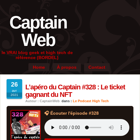
Captain
Web
le VRAI blog geek et high tech de
référence (BORDEL)
Home
À propos
Contact
26
L’apéro du Captain #328 : Le ticket
avr
gagnant du NFT
2021
Auteur : CaptainWeb
dans :
Le Podcast High Tech
🎧 Écouter l'épisode #328