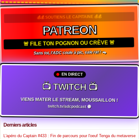
💰💰 SOUTIENS LE CAPITAINE 💰💰
PATREON
🚨 FILE TON POGNON OU CRÈVE 🚨
Sans toi, l'ADC coule à pic, sale rat ! 🐀
EN DIRECT
📺 TWITCH 📺
VIENS MATER LE STREAM, MOUSSAILLON !
twitch.tv/adcpodcast 🟣
Derniers articles
L'apéro du Captain #433 : Fin de parcours pour l'oeuf Tenga du metaverse