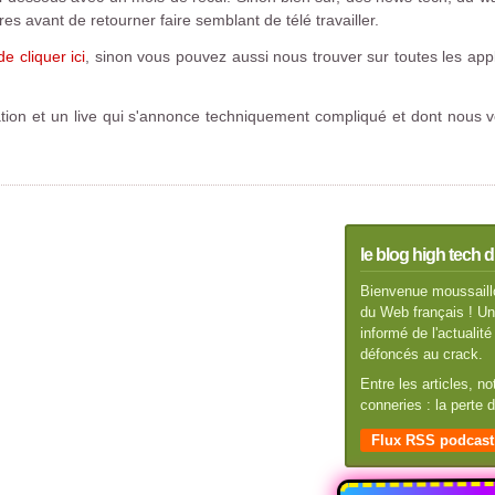
 avant de retourner faire semblant de télé travailler.
de cliquer ici
, sinon vous pouvez aussi nous trouver sur toutes les appl
cation et un live qui s'annonce techniquement compliqué et dont nous 
le blog high tech d
Bienvenue moussaillo
du Web français ! Un 
informé de l'actuali
défoncés au crack.
Entre les articles, n
conneries : la perte
Flux RSS podcast