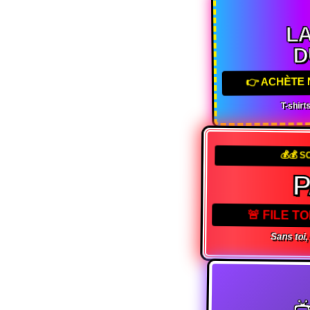
LA
D
👉 ACHÈTE 
T-shirts
💰💰 S
🚨 FILE 
Sans toi,