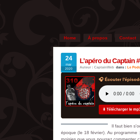
Home
À propos
Contact
24
L’apéro du Captain #
mar
Auteur : CaptainWeb
dans :
Le Podc
2020
🎧 Écouter l'épisod
⬇ Télécharger le mp
Il faut bien s
époque (le 18 février). Au programme :
moisies que vous pourrez commenter ci