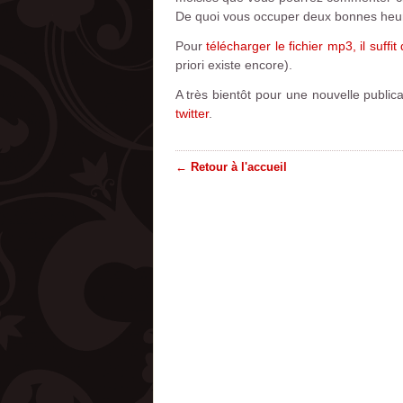
De quoi vous occuper deux bonnes heures
Pour
télécharger le fichier mp3, il suffit 
priori existe encore).
A très bientôt pour une nouvelle publi
twitter
.
← Retour à l'accueil