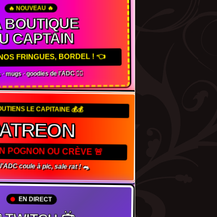
🔥 NOUVEAU 🔥
 BOUTIQUE
U CAPTAIN
NOS FRINGUES, BORDEL ! 👈
 · mugs · goodies de l'ADC 🏴‍☠️
OUTIENS LE CAPITAINE 💰💰
PATREON
TON POGNON OU CRÈVE 🚨
 l'ADC coule à pic, sale rat ! 🐀
EN DIRECT