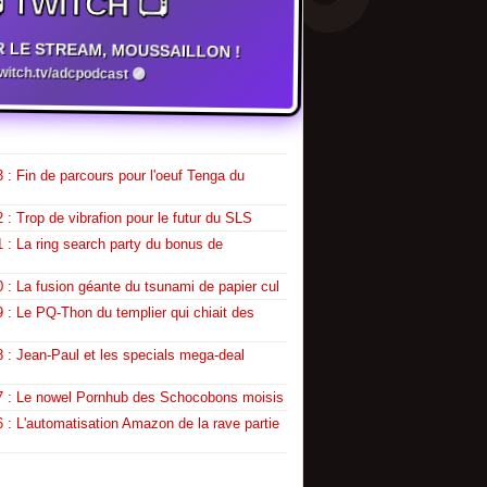
 TWITCH 📺
R LE STREAM, MOUSSAILLON !
twitch.tv/adcpodcast 🟣
 : Fin de parcours pour l'oeuf Tenga du
 : Trop de vibrafion pour le futur du SLS
 : La ring search party du bonus de
 : La fusion géante du tsunami de papier cul
 : Le PQ-Thon du templier qui chiait des
 : Jean-Paul et les specials mega-deal
7 : Le nowel Pornhub des Schocobons moisis
 : L'automatisation Amazon de la rave partie