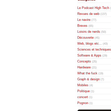
Le Podcast High Tech
Revues de web
(137)
Le navire
(77)
Breves
(65)
Loisirs de nerds
(50)
Découverte
(45)
Web, blogs etc...
(43)
Sciences et techniques
Software & Apps
(29)
Concepts
(25)
Hardware
(21)
What the fuck
(19)
Graph & design
(7)
Mobiles
(4)
Politique
(1)
concert
(1)
Pognon
(1)