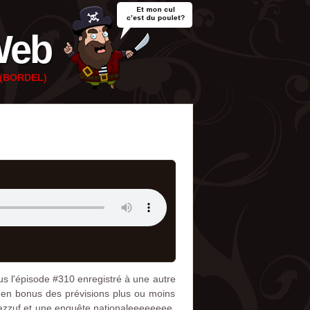
Web
e (BORDEL)
us l'épisode #310 enregistré à une autre
c en bonus des prévisions plus ou moins
azzuf et une enquête nationaleeeeeeee.