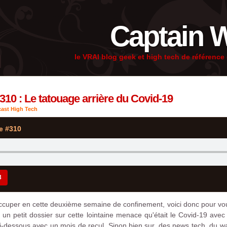
Captain 
le VRAI blog geek et high tech de référenc
310 : Le tatouage arrière du Covid-19
ast High Tech
e #310
3
'occuper en cette deuxième semaine de confinement, voici donc pour vo
 un petit dossier sur cette lointaine menace qu'était le Covid-19 ave
-dessous avec un mois de recul. Sinon bien sur, des news tech, du w