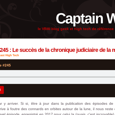
Captain 
le VRAI blog geek et high tech de référenc
245 : Le succès de la chronique judiciaire de la
ast High Tech
e #245
3
ar y arriver. Si si, être à jour dans la publication des épisodes de 
rive à foutre des connards en orbites autour de la lune, il nous reste
uvel épisode, enregistré en 2017 pour celui la (ouais, c'est incroyable),