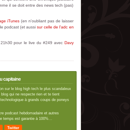
mme il se doit entre des news tech (pas)
age iTunes
(en n'oubliant pas de laisser
 de podcast (et aussi
sur celle de l'adc en
in 21h30 pour le live du #249 avec
Davy
u capitaine
n sur le blog high tech le plus scandaleux
blog qui ne respecte rien et te tient
té technologique à grands coups de poneys
otre podcast hebdomadaire et autres
 de temps est garantie à 100%…
Twitter