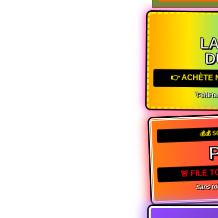
L
D
👉 ACHÈTE 
T-shirt
💰💰 S
P
🚨 FILE T
Sans toi, 