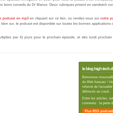
des bons conseils du Dr Manox. Deux rubriques prisent en sandwich co
le podcast en mp3
en cliquant sur ce lien, ou rendez-vous sur
notre p
 Et bien sur, le podcast est disponible sur toutes les bonnes applications
ltipliez par 4) jours pour le prochain épisode, et dès lundi procha
le blog high tech d
Bienvenue moussaillo
du Web français ! Un 
informé de l'actuali
défoncés au crack.
Entre les articles, n
conneries : la perte
Flux RSS podcast