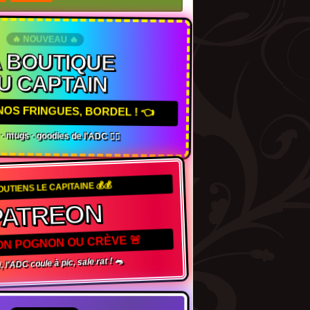
🔥 NOUVEAU 🔥
A BOUTIQUE
U CAPTAIN
NOS FRINGUES, BORDEL ! 👈
s · mugs · goodies de l'ADC 🏴‍☠️
OUTIENS LE CAPITAINE 💰💰
ATREON
ON POGNON OU CRÈVE 🚨
l'ADC coule à pic, sale rat ! 🐀