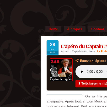
Home
À propos
Contact
28
L’apéro du Captain #
fév
Auteur : CaptainWeb
dans :
Le Podc
2017
🎧 Écouter l'épisod
⬇ Télécharger le mp
On va finir p
atteignable. Après tout, si Elon Musk ar
podcasts sur Internet. Bref, voici un no