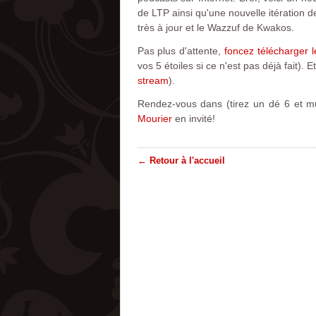
de LTP ainsi qu'une nouvelle itération 
très à jour et le Wazzuf de Kwakos.
Pas plus d'attente,
foncez télécharger 
vos 5 étoiles si ce n'est pas déjà fait).
stream
).
Rendez-vous dans (tirez un dé 6 et mu
Mourier
en invité!
← Retour à l'accueil