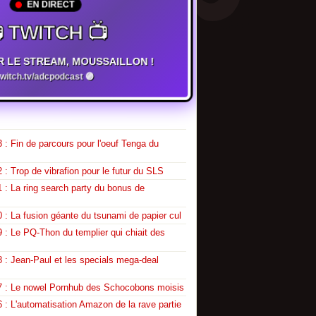
EN DIRECT
 TWITCH 📺
R LE STREAM, MOUSSAILLON !
twitch.tv/adcpodcast 🟣
 : Fin de parcours pour l'oeuf Tenga du
 : Trop de vibrafion pour le futur du SLS
 : La ring search party du bonus de
 : La fusion géante du tsunami de papier cul
 : Le PQ-Thon du templier qui chiait des
 : Jean-Paul et les specials mega-deal
7 : Le nowel Pornhub des Schocobons moisis
 : L'automatisation Amazon de la rave partie