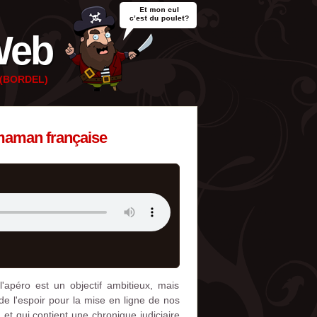
Web
e (BORDEL)
 maman française
l'apéro est un objectif ambitieux, mais
 de l'espoir pour la mise en ligne de nos
 et qui contient une chronique judiciaire