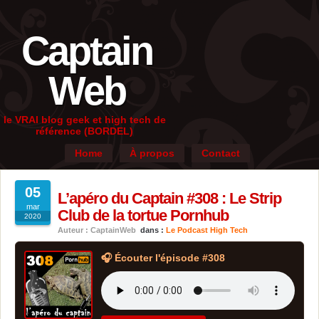
Captain
Web
le VRAI blog geek et high tech de
référence (BORDEL)
Home
À propos
Contact
05
L’apéro du Captain #308 : Le Strip
mar
Club de la tortue Pornhub
2020
Auteur : CaptainWeb
dans :
Le Podcast High Tech
🎧 Écouter l'épisode #308