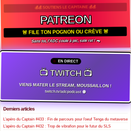
💰💰 SOUTIENS LE CAPITAINE 💰💰
PATREON
🚨 FILE TON POGNON OU CRÈVE 🚨
Sans toi, l'ADC coule à pic, sale rat ! 🐀
EN DIRECT
📺 TWITCH 📺
VIENS MATER LE STREAM, MOUSSAILLON !
twitch.tv/adcpodcast 🟣
Derniers articles
L'apéro du Captain #433 : Fin de parcours pour l'oeuf Tenga du metaverse
L'apéro du Captain #432 : Trop de vibrafion pour le futur du SLS