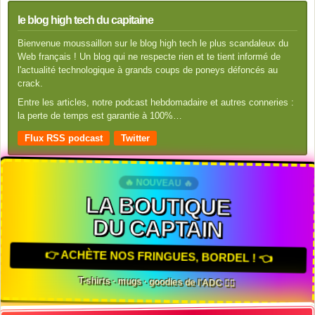
le blog high tech du capitaine
Bienvenue moussaillon sur le blog high tech le plus scandaleux du
Web français ! Un blog qui ne respecte rien et te tient informé de
l'actualité technologique à grands coups de poneys défoncés au
crack.
Entre les articles, notre podcast hebdomadaire et autres conneries :
la perte de temps est garantie à 100%…
Flux RSS podcast
Twitter
🔥 NOUVEAU 🔥
LA BOUTIQUE
DU CAPTAIN
👉 ACHÈTE NOS FRINGUES, BORDEL ! 👈
T-shirts · mugs · goodies de l'ADC 🏴‍☠️