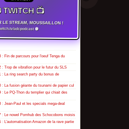
 TWITCH 📺
R LE STREAM, MOUSSAILLON !
twitch.tv/adcpodcast 🟣
 : Fin de parcours pour l'oeuf Tenga du
 : Trop de vibrafion pour le futur du SLS
 : La ring search party du bonus de
 : La fusion géante du tsunami de papier cul
 : Le PQ-Thon du templier qui chiait des
 : Jean-Paul et les specials mega-deal
7 : Le nowel Pornhub des Schocobons moisis
 : L'automatisation Amazon de la rave partie