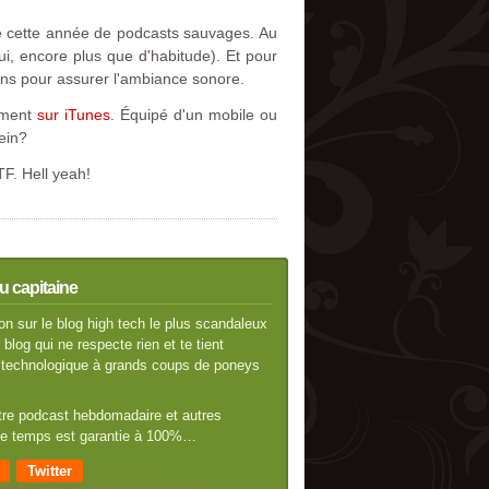
ète cette année de podcasts sauvages. Au
ui, encore plus que d'habitude). Et pour
ons pour assurer l'ambiance sonore.
ement
sur iTunes
. Équipé d'un mobile ou
hein?
F. Hell yeah!
u capitaine
n sur le blog high tech le plus scandaleux
blog qui ne respecte rien et te tient
té technologique à grands coups de poneys
otre podcast hebdomadaire et autres
 de temps est garantie à 100%…
Twitter