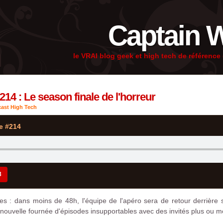
Captain 
le VRAI blog geek et high tech de référenc
14 : Le season finale de l'horreur
ast High Tech
e #214
3
 : dans moins de 48h, l'équipe de l'apéro sera de retour derrière
nouvelle fournée d'épisodes insupportables avec des invités plus ou mo