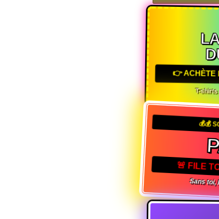
L
D
👉 ACHÈTE 
T-shirt
💰💰 
P
🚨 FILE T
Sans toi, 