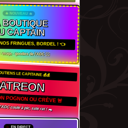
🔥 NOUVEAU 🔥
A BOUTIQUE
U CAPTAIN
NOS FRINGUES, BORDEL ! 👈
s · mugs · goodies de l'ADC 🏴‍☠️
SOUTIENS LE CAPITAINE 💰💰
ATREON
ON POGNON OU CRÈVE 🚨
l'ADC coule à pic, sale rat ! 🐀
EN DIRECT