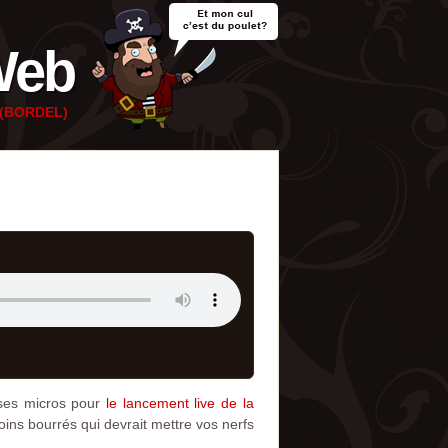
Web
e (BORDEL)
 ses micros pour
le lancement live de la
ins bourrés qui devrait mettre vos nerfs