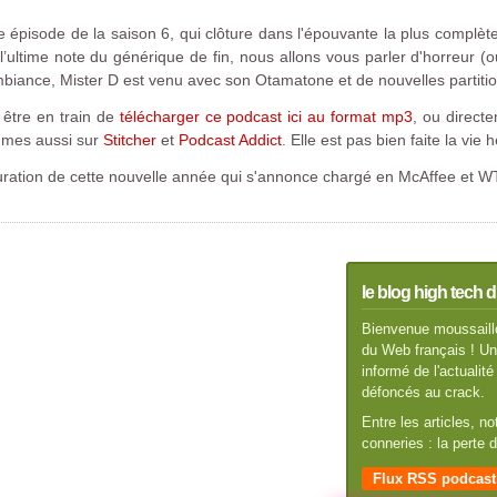
e épisode de la saison 6, qui clôture dans l'épouvante la plus compl
ltime note du générique de fin, nous allons vous parler d'horreur (o
mbiance, Mister D est venu avec son Otamatone et de nouvelles partiti
à être en train de
télécharger ce podcast ici au format mp3
, ou direct
mmes aussi sur
Stitcher
et
Podcast Addict
. Elle est pas bien faite la vie 
uguration de cette nouvelle année qui s'annonce chargé en McAffee et WT
le blog high tech d
Bienvenue moussaillo
du Web français ! Un 
informé de l'actuali
défoncés au crack.
Entre les articles, n
conneries : la perte
Flux RSS podcast