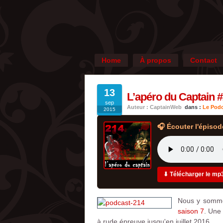
Home
À propos
Contact
13
L’apéro du Captain #2
sep
Auteur : CaptainWeb
dans :
Le Podc
2015
🎧 Écouter l'épisod
⬇ Télécharger le mp
Nous y sommes
saison 7
. Une 
à rude épreuve jusqu'en juillet 2016.