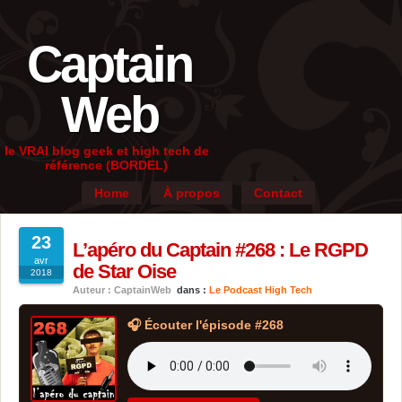
Captain
Web
le VRAI blog geek et high tech de
référence (BORDEL)
Home
À propos
Contact
23
L’apéro du Captain #268 : Le RGPD
avr
de Star Oise
2018
Auteur : CaptainWeb
dans :
Le Podcast High Tech
🎧 Écouter l'épisode #268