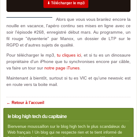
⬇ Télécharger le mp3
Alors que vous vous branlez encore la
nouille en vacance, l'apéro continu ses mises en ligne avec ce
soir l'épisode #268, enregistré début mars. Au programme, un
fil rouge "dysenterie" par Manox, un dossier de LTP sur le
RGPD et d'autres sujets de qualité.
Pour télécharger le mp3,
tu cliques ici
, et si tu es un dinosaure
propriétaire d'un iPhone que tu synchronises encore par câble,
va faire un tour sur
notre page iTunes
.
Maintenant à bientôt, surtout si tu es VIC et qu'une newsvic est
en route vers ta boite mail.
← Retour à l'accueil
le blog high tech du capitaine
Bienvenue moussaillon sur le blog high tech le plus scandaleux du
Web français ! Un blog qui ne respecte rien et te tient informé de