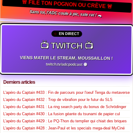
🚨 FILE TON POGNON OU CRÈVE 🚨
Sans toi, l'ADC coule à pic, sale rat ! 🐀
EN DIRECT
📺 TWITCH 📺
VIENS MATER LE STREAM, MOUSSAILLON !
twitch.tv/adcpodcast 🟣
Derniers articles
L'apéro du Captain #433 : Fin de parcours pour l'oeuf Tenga du metaverse
L'apéro du Captain #432 : Trop de vibrafion pour le futur du SLS
L'apéro du Captain #431 : La ring search party du bonus de Schrödinger
L'apéro du Captain #430 : La fusion géante du tsunami de papier cul
L'apéro du Captain #429 : Le PQ-Thon du templier qui chiait des briques
L'apéro du Captain #428 : Jean-Paul et les specials mega-deal MyCiné