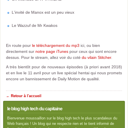
L'invité de Manox est un peu vieux
Le Wazzuf de Mr Kwakos
En route pour
le téléchargement du mp3
ici, ou bien
directement sur
notre page iTunes
pour ceux qui sont encore
dessus. Pour le stream, allez voir du coté
du vilain Stitcher
.
A très bientôt pour de nouveaux épisodes (à priori avant 2018)
et en live le 11 avril pour un live spécial hentai qui nous promets
encore un bannissement de Daily Motion de qualité.
← Retour à l'accueil
le blog high tech du capitaine
Bienvenue moussaillon sur le blog high tech le plus scandaleux du
Web français ! Un blog qui ne respecte rien et te tient informé de