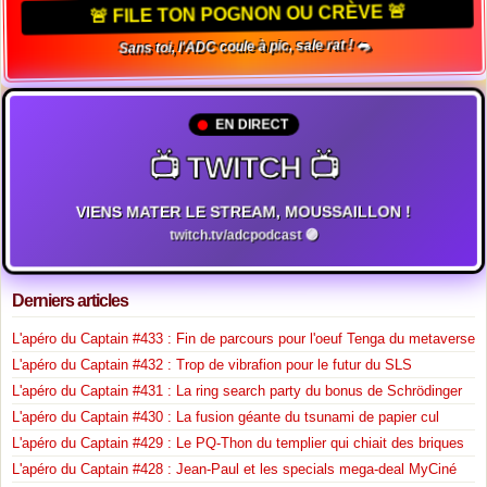
🚨 FILE TON POGNON OU CRÈVE 🚨
Sans toi, l'ADC coule à pic, sale rat ! 🐀
EN DIRECT
📺 TWITCH 📺
VIENS MATER LE STREAM, MOUSSAILLON !
twitch.tv/adcpodcast 🟣
Derniers articles
L'apéro du Captain #433 : Fin de parcours pour l'oeuf Tenga du metaverse
L'apéro du Captain #432 : Trop de vibrafion pour le futur du SLS
L'apéro du Captain #431 : La ring search party du bonus de Schrödinger
L'apéro du Captain #430 : La fusion géante du tsunami de papier cul
L'apéro du Captain #429 : Le PQ-Thon du templier qui chiait des briques
L'apéro du Captain #428 : Jean-Paul et les specials mega-deal MyCiné