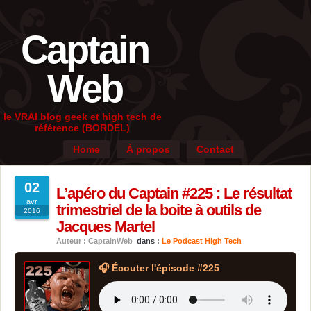
Captain
Web
le VRAI blog geek et high tech de
référence (BORDEL)
Home
À propos
Contact
02
L’apéro du Captain #225 : Le résultat
avr
trimestriel de la boite à outils de
2016
Jacques Martel
Auteur : CaptainWeb
dans :
Le Podcast High Tech
🎧 Écouter l'épisode #225