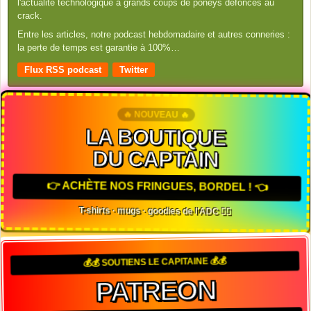
l'actualité technologique à grands coups de poneys défoncés au
crack.
Entre les articles, notre podcast hebdomadaire et autres conneries :
la perte de temps est garantie à 100%…
Flux RSS podcast
Twitter
🔥 NOUVEAU 🔥
LA BOUTIQUE
DU CAPTAIN
👉 ACHÈTE NOS FRINGUES, BORDEL ! 👈
T-shirts · mugs · goodies de l'ADC 🏴‍☠️
💰💰 SOUTIENS LE CAPITAINE 💰💰
PATREON