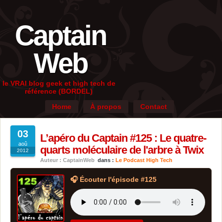
Captain
Web
le VRAI blog geek et high tech de
référence (BORDEL)
Home
À propos
Contact
03
L’apéro du Captain #125 : Le quatre-
aoû
quarts moléculaire de l'arbre à Twix
2012
Auteur : CaptainWeb
dans :
Le Podcast High Tech
🎧 Écouter l'épisode #125