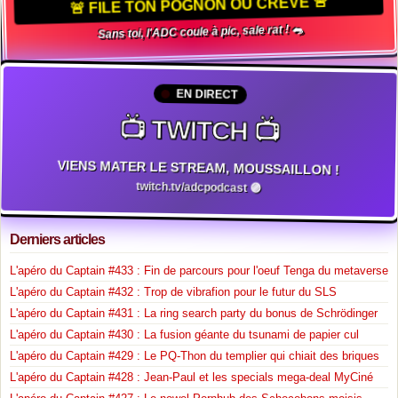
🚨 FILE TON POGNON OU CRÈVE 🚨
Sans toi, l'ADC coule à pic, sale rat ! 🐀
EN DIRECT
📺 TWITCH 📺
VIENS MATER LE STREAM, MOUSSAILLON !
twitch.tv/adcpodcast 🟣
Derniers articles
L'apéro du Captain #433 : Fin de parcours pour l'oeuf Tenga du metaverse
L'apéro du Captain #432 : Trop de vibrafion pour le futur du SLS
L'apéro du Captain #431 : La ring search party du bonus de Schrödinger
L'apéro du Captain #430 : La fusion géante du tsunami de papier cul
L'apéro du Captain #429 : Le PQ-Thon du templier qui chiait des briques
L'apéro du Captain #428 : Jean-Paul et les specials mega-deal MyCiné