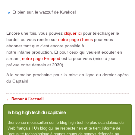
Et bien sur, le wazzuf de Kwakos!
Encore une fois, vous pouvez
cliquer ici
pour télécharger le
bordel, ou vous rendre sur
notre page iTunes
pour vous
abonner tant que c'est encore possible à
notre infâme production. Et pour ceux qui veulent écouter en
stream,
notre page Freepod
est la pour vous (mise à jour
prévue entre demain et 2030).
A la semaine prochaine pour la mise en ligne du dernier apéro
du Captain!
← Retour à l'accueil
le blog high tech du capitaine
Bienvenue moussaillon sur le blog high tech le plus scandaleux du
Web français ! Un blog qui ne respecte rien et te tient informé de
l'actualité technologique à grands coups de poneys défoncés au