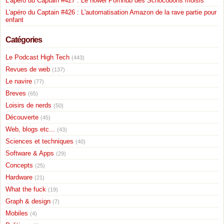
L'apéro du Captain #427 : Le nowel Pornhub des Schocobons moisis
L'apéro du Captain #426 : L'automatisation Amazon de la rave partie pour
enfant
Catégories
Le Podcast High Tech
(443)
Revues de web
(137)
Le navire
(77)
Breves
(65)
Loisirs de nerds
(50)
Découverte
(45)
Web, blogs etc...
(43)
Sciences et techniques
(40)
Software & Apps
(29)
Concepts
(25)
Hardware
(21)
What the fuck
(19)
Graph & design
(7)
Mobiles
(4)