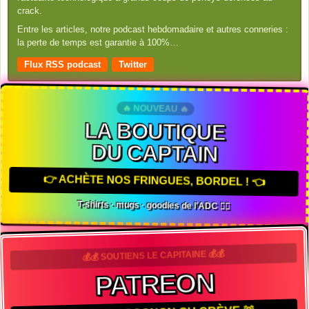
crack.
Entre les articles, notre podcast hebdomadaire et autres conneries :
la perte de temps est garantie à 100%…
Flux RSS podcast
Twitter
🔥 NOUVEAU 🔥
LA BOUTIQUE
DU CAPTAIN
👉 ACHÈTE NOS FRINGUES, BORDEL ! 👈
T-shirts · mugs · goodies de l'ADC 🏴‍☠️
💰💰 SOUTIENS LE CAPITAINE 💰💰
PATREON