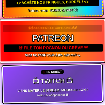
👉 ACHÈTE NOS FRINGUES, BORDEL ! 👈
T-shirts · mugs · goodies de l'ADC 🏴‍☠️
💰💰 SOUTIENS LE CAPITAINE 💰💰
PATREON
🚨 FILE TON POGNON OU CRÈVE 🚨
Sans toi, l'ADC coule à pic, sale rat ! 🐀
EN DIRECT
📺 TWITCH 📺
VIENS MATER LE STREAM, MOUSSAILLON !
twitch.tv/adcpodcast 🟣