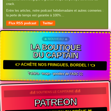
crack.
Entre les articles, notre podcast hebdomadaire et autres conneries :
la perte de temps est garantie à 100%…
Flux RSS podcast
Twitter
🔥 NOUVEAU 🔥
LA BOUTIQUE
DU CAPTAIN
👉 ACHÈTE NOS FRINGUES, BORDEL ! 👈
T-shirts · mugs · goodies de l'ADC 🏴‍☠️
💰💰 SOUTIENS LE CAPITAINE 💰💰
PATREON