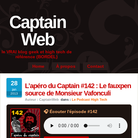
Captain
Web
le VRAI blog geek et high tech de
référence (BORDEL)
Home
À propos
Contact
28
L’apéro du Captain #142 : Le fauxpen
jan
source de Monsieur Vafonculi
2013
Auteur : CaptainWeb
dans :
Le Podcast High Tech
🎧 Écouter l'épisode #142