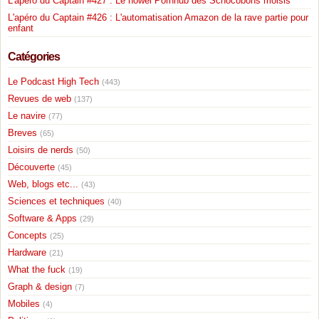
L'apéro du Captain #427 : Le nowel Pornhub des Schocobons moisis
L'apéro du Captain #426 : L'automatisation Amazon de la rave partie pour
enfant
Catégories
Le Podcast High Tech
(443)
Revues de web
(137)
Le navire
(77)
Breves
(65)
Loisirs de nerds
(50)
Découverte
(45)
Web, blogs etc...
(43)
Sciences et techniques
(40)
Software & Apps
(29)
Concepts
(25)
Hardware
(21)
What the fuck
(19)
Graph & design
(7)
Mobiles
(4)