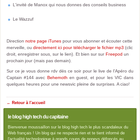
L'invité de Manox qui nous donnes des conseils business
Le Wazzuf
Direction
notre page iTunes
pour vous abonner et écouter cette
merveille, ou
directement ici pour télécharger le fichier mp3
(clic
droit, enregistrer sous, sur le lien). Et bien sur sur
Freepod
un
prochain jour (mais pas demain).
Sur ce je vous donne rdv dès ce soir pour le live de l'Apéro du
Captain #144 avec
Behemoth
en guest, et pour les VIC dans
quelques heures pour une newsvic pleine de surprises. A ciao!
← Retour à l'accueil
le blog high tech du capitaine
Bienvenue moussaillon sur le blog high tech le plus scandaleux du
Web français ! Un blog qui ne respecte rien et te tient informé de
l'actualité technologique à grands coups de poneys défoncés au