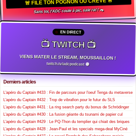
🚨 FILE TON POGNON OU CRÈVE 🚨
Sans toi, l'ADC coule à pic, sale rat ! 🐀
EN DIRECT
📺 TWITCH 📺
VIENS MATER LE STREAM, MOUSSAILLON !
twitch.tv/adcpodcast 🟣
Derniers articles
L'apéro du Captain #433 : Fin de parcours pour l'oeuf Tenga du metaverse
L'apéro du Captain #432 : Trop de vibrafion pour le futur du SLS
L'apéro du Captain #431 : La ring search party du bonus de Schrödinger
L'apéro du Captain #430 : La fusion géante du tsunami de papier cul
L'apéro du Captain #429 : Le PQ-Thon du templier qui chiait des briques
L'apéro du Captain #428 : Jean-Paul et les specials mega-deal MyCiné