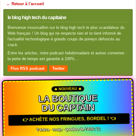
← Retour à l'accueil
le blog high tech du capitaine
Bienvenue moussaillon sur le blog high tech le plus scandaleux du
Web français ! Un blog qui ne respecte rien et te tient informé de
l'actualité technologique à grands coups de poneys défoncés au
crack.
Entre les articles, notre podcast hebdomadaire et autres conneries :
la perte de temps est garantie à 100%…
Flux RSS podcast
Twitter
🔥 NOUVEAU 🔥
LA BOUTIQUE
DU CAPTAIN
👉 ACHÈTE NOS FRINGUES, BORDEL ! 👈
T-shirts · mugs · goodies de l'ADC 🏴‍☠️