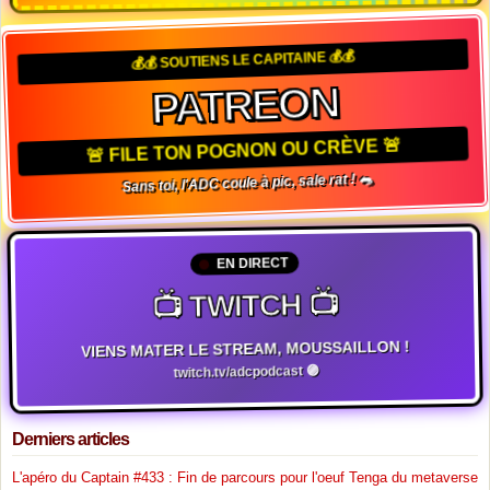
💰💰 SOUTIENS LE CAPITAINE 💰💰
PATREON
🚨 FILE TON POGNON OU CRÈVE 🚨
Sans toi, l'ADC coule à pic, sale rat ! 🐀
EN DIRECT
📺 TWITCH 📺
VIENS MATER LE STREAM, MOUSSAILLON !
twitch.tv/adcpodcast 🟣
Derniers articles
L'apéro du Captain #433 : Fin de parcours pour l'oeuf Tenga du metaverse