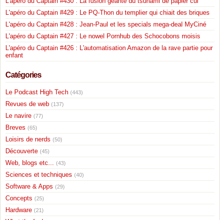
L'apéro du Captain #430 : La fusion géante du tsunami de papier cul
L'apéro du Captain #429 : Le PQ-Thon du templier qui chiait des briques
L'apéro du Captain #428 : Jean-Paul et les specials mega-deal MyCiné
L'apéro du Captain #427 : Le nowel Pornhub des Schocobons moisis
L'apéro du Captain #426 : L'automatisation Amazon de la rave partie pour
enfant
Catégories
Le Podcast High Tech
(443)
Revues de web
(137)
Le navire
(77)
Breves
(65)
Loisirs de nerds
(50)
Découverte
(45)
Web, blogs etc...
(43)
Sciences et techniques
(40)
Software & Apps
(29)
Concepts
(25)
Hardware
(21)