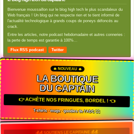
Bienvenue moussaillon sur le blog high tech le plus scandaleux du
Web français ! Un blog qui ne respecte rien et te tient informé de
l'actualité technologique à grands coups de poneys défoncés au
crack.
Entre les articles, notre podcast hebdomadaire et autres conneries :
la perte de temps est garantie à 100%…
Flux RSS podcast
Twitter
🔥 NOUVEAU 🔥
LA BOUTIQUE
DU CAPTAIN
👉 ACHÈTE NOS FRINGUES, BORDEL ! 👈
T-shirts · mugs · goodies de l'ADC 🏴‍☠️
💰💰 SOUTIENS LE CAPITAINE 💰💰