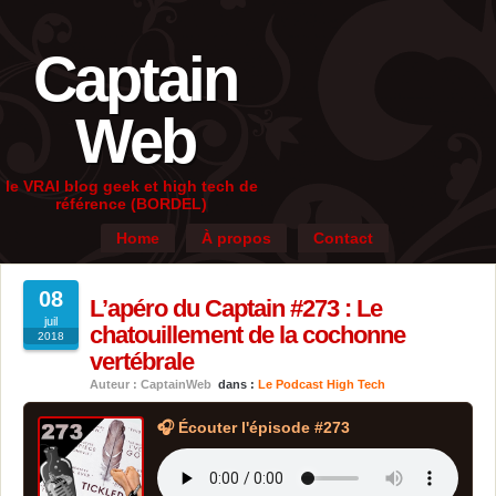
Captain
Web
le VRAI blog geek et high tech de
référence (BORDEL)
Home
À propos
Contact
08
L’apéro du Captain #273 : Le
juil
chatouillement de la cochonne
2018
vertébrale
Auteur : CaptainWeb
dans :
Le Podcast High Tech
🎧 Écouter l'épisode #273