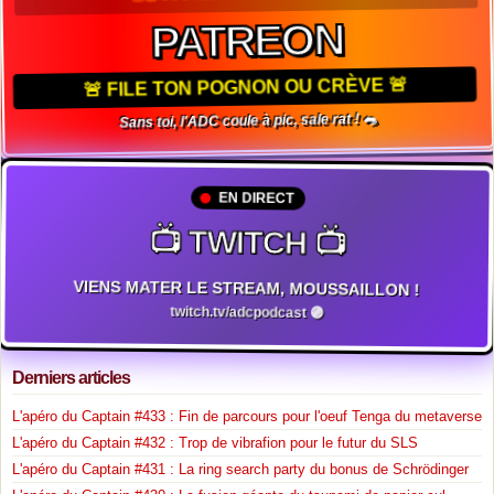
PATREON
🚨 FILE TON POGNON OU CRÈVE 🚨
Sans toi, l'ADC coule à pic, sale rat ! 🐀
EN DIRECT
📺 TWITCH 📺
VIENS MATER LE STREAM, MOUSSAILLON !
twitch.tv/adcpodcast 🟣
Derniers articles
L'apéro du Captain #433 : Fin de parcours pour l'oeuf Tenga du metaverse
L'apéro du Captain #432 : Trop de vibrafion pour le futur du SLS
L'apéro du Captain #431 : La ring search party du bonus de Schrödinger