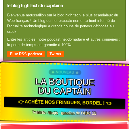
le blog high tech du capitaine
Bienvenue moussaillon sur le blog high tech le plus scandaleux du
Web français ! Un blog qui ne respecte rien et te tient informé de
l'actualité technologique à grands coups de poneys défoncés au
crack.
Entre les articles, notre podcast hebdomadaire et autres conneries :
la perte de temps est garantie à 100%…
Flux RSS podcast
Twitter
🔥 NOUVEAU 🔥
LA BOUTIQUE
DU CAPTAIN
👉 ACHÈTE NOS FRINGUES, BORDEL ! 👈
T-shirts · mugs · goodies de l'ADC 🏴‍☠️