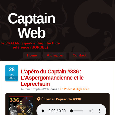
Captain
Web
le VRAI blog geek et high tech de
référence (BORDEL)
Home
À propos
Contact
28
L’apéro du Captain #336 :
sep
L'Aspergomancienne et le
2021
Leprechaun
Auteur : CaptainWeb
dans :
Le Podcast High Tech
🎧 Écouter l'épisode #336