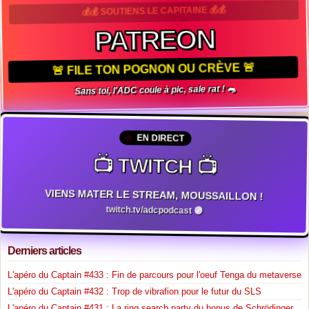
💰💰 SOUTIENS LE CAPITAINE 💰💰
PATREON
🚨 FILE TON POGNON OU CRÈVE 🚨
Sans toi, l'ADC coule à pic, sale rat ! 🐀
EN DIRECT
📺 TWITCH 📺
VIENS MATER LE STREAM, MOUSSAILLON !
twitch.tv/adcpodcast 🟣
Derniers articles
L'apéro du Captain #433 : Fin de parcours pour l'oeuf Tenga du metaverse
L'apéro du Captain #432 : Trop de vibrafion pour le futur du SLS
L'apéro du Captain #431 : La ring search party du bonus de Schrödinger