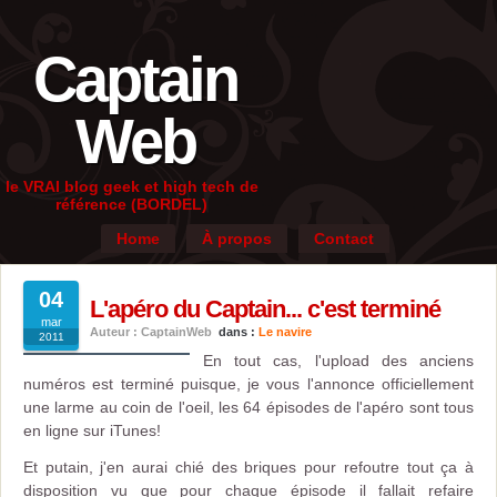
Captain
Web
le VRAI blog geek et high tech de
référence (BORDEL)
Home
À propos
Contact
04
L'apéro du Captain... c'est terminé
mar
Auteur : CaptainWeb
dans :
Le navire
2011
En tout cas, l'upload des anciens
numéros est terminé puisque, je vous l'annonce officiellement
une larme au coin de l'oeil, les 64 épisodes de l'apéro sont tous
en ligne sur iTunes!
Et putain, j'en aurai chié des briques pour refoutre tout ça à
disposition vu que pour chaque épisode il fallait refaire