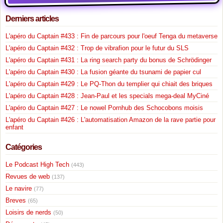
Derniers articles
L'apéro du Captain #433 : Fin de parcours pour l'oeuf Tenga du metaverse
L'apéro du Captain #432 : Trop de vibrafion pour le futur du SLS
L'apéro du Captain #431 : La ring search party du bonus de Schrödinger
L'apéro du Captain #430 : La fusion géante du tsunami de papier cul
L'apéro du Captain #429 : Le PQ-Thon du templier qui chiait des briques
L'apéro du Captain #428 : Jean-Paul et les specials mega-deal MyCiné
L'apéro du Captain #427 : Le nowel Pornhub des Schocobons moisis
L'apéro du Captain #426 : L'automatisation Amazon de la rave partie pour
enfant
Catégories
Le Podcast High Tech
(443)
Revues de web
(137)
Le navire
(77)
Breves
(65)
Loisirs de nerds
(50)