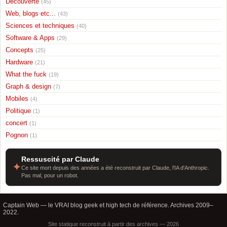
Découverte
(45)
Web, blogs etc...
(43)
Sciences et techniques
(40)
Software & Apps
(29)
Concepts
(25)
Hardware
(21)
What the fuck
(19)
Graph & design
(7)
Mobiles
(4)
Politique
(1)
concert
(1)
Pognon
(1)
Ressuscité par Claude
✦
Ce site mort depuis des années a été reconstruit par Claude, l'IA d'Anthropic.
Pas mal, pour un robot.
Captain Web — le VRAI blog geek et high tech de référence. Archives 2009–
2022.
Site statique reconstruit à partir des archives — 2026