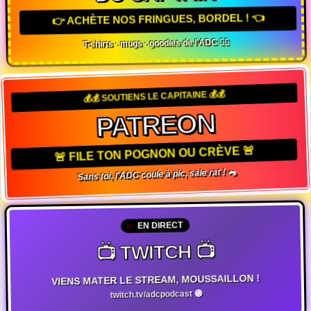
👉 ACHÈTE NOS FRINGUES, BORDEL ! 👈
T-shirts · mugs · goodies de l'ADC 🏴‍☠️
💰💰 SOUTIENS LE CAPITAINE 💰💰
PATREON
🚨 FILE TON POGNON OU CRÈVE 🚨
Sans toi, l'ADC coule à pic, sale rat ! 🐀
EN DIRECT
📺 TWITCH 📺
VIENS MATER LE STREAM, MOUSSAILLON !
twitch.tv/adcpodcast 🟣