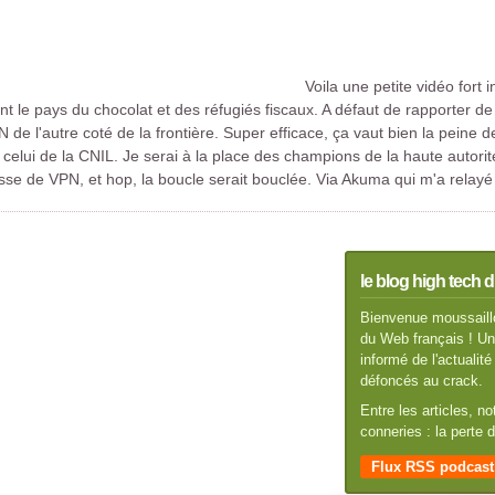
Voila une petite vidéo fort
 le pays du chocolat et des réfugiés fiscaux. A défaut de rapporter de 
 de l'autre coté de la frontière. Super efficace, ça vaut bien la peine d
 celui de la CNIL. Je serai à la place des champions de la haute autorité,
isse de VPN, et hop, la boucle serait bouclée. Via Akuma qui m'a relay
le blog high tech d
Bienvenue moussaillo
du Web français ! Un 
informé de l'actuali
défoncés au crack.
Entre les articles, n
conneries : la perte
Flux RSS podcast