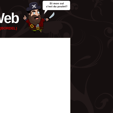
Web
e (BORDEL)