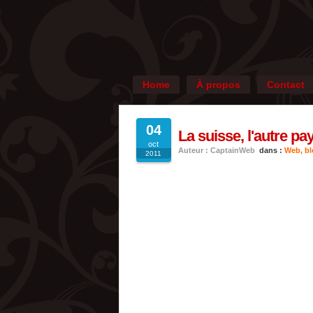
Home
À propos
Contact
04
La suisse, l'autre p
oct
Auteur : CaptainWeb
dans :
Web, blo
2011