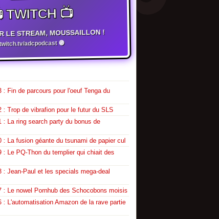
 TWITCH 📺
R LE STREAM, MOUSSAILLON !
witch.tv/adcpodcast 🟣
 : Fin de parcours pour l'oeuf Tenga du
 : Trop de vibrafion pour le futur du SLS
 : La ring search party du bonus de
 : La fusion géante du tsunami de papier cul
 : Le PQ-Thon du templier qui chiait des
 : Jean-Paul et les specials mega-deal
7 : Le nowel Pornhub des Schocobons moisis
 : L'automatisation Amazon de la rave partie