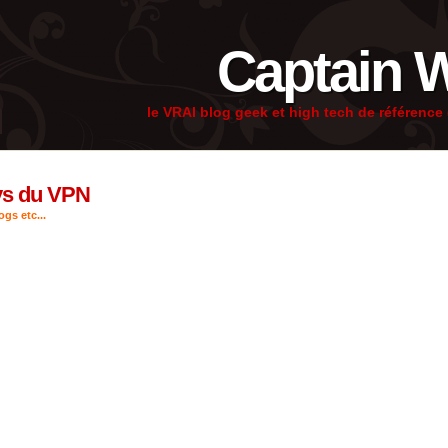
Captain 
le VRAI blog geek et high tech de référenc
ays du VPN
gs etc...