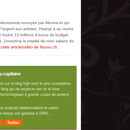
 intéressante envoyée par Akuma et qui
l'argent aux artistes, Hadopi à au moins
e foutre 13 millions d'euros de budget
 j'investirai la totalité de mon salaire de
é
cette article/vidéo de Nouvo.ch
.
u capitaine
n sur le blog high tech le plus scandaleux
blog qui ne respecte rien et te tient
té technologique à grands coups de poneys
otre podcast hebdomadaire et autres
 de temps est garantie à 100%…
Twitter