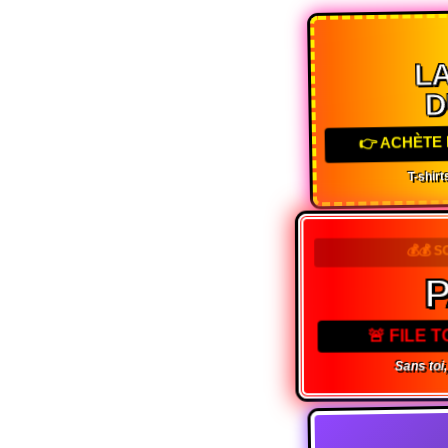
LA
D
👉 ACHÈTE 
T-shirts
💰💰 
P
🚨 FILE 
Sans toi, 