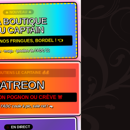
🔥 NOUVEAU 🔥
 BOUTIQUE
U CAPTAIN
NOS FRINGUES, BORDEL ! 👈
 · mugs · goodies de l'ADC 🏴‍☠️
SOUTIENS LE CAPITAINE 💰💰
ATREON
TON POGNON OU CRÈVE 🚨
l'ADC coule à pic, sale rat ! 🐀
EN DIRECT