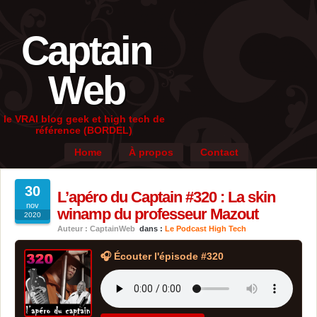
Captain
Web
le VRAI blog geek et high tech de
référence (BORDEL)
Home
À propos
Contact
30
L’apéro du Captain #320 : La skin
nov
winamp du professeur Mazout
2020
Auteur : CaptainWeb
dans :
Le Podcast High Tech
🎧 Écouter l'épisode #320