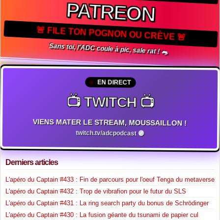
PATREON
🚨 FILE TON POGNON OU CRÈVE 🚨
Sans toi, l'ADC coule à pic, sale rat ! 🐀
EN DIRECT
📺 TWITCH 📺
VIENS MATER LE STREAM, MOUSSAILLON !
twitch.tv/adcpodcast 🟣
Derniers articles
L'apéro du Captain #433 : Fin de parcours pour l'oeuf Tenga du metaverse
L'apéro du Captain #432 : Trop de vibrafion pour le futur du SLS
L'apéro du Captain #431 : La ring search party du bonus de Schrödinger
L'apéro du Captain #430 : La fusion géante du tsunami de papier cul