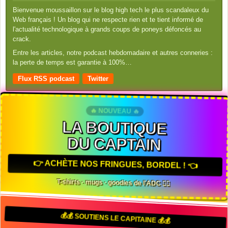
Bienvenue moussaillon sur le blog high tech le plus scandaleux du
Web français ! Un blog qui ne respecte rien et te tient informé de
l'actualité technologique à grands coups de poneys défoncés au
crack.
Entre les articles, notre podcast hebdomadaire et autres conneries :
la perte de temps est garantie à 100%…
Flux RSS podcast
Twitter
🔥 NOUVEAU 🔥
LA BOUTIQUE
DU CAPTAIN
👉 ACHÈTE NOS FRINGUES, BORDEL ! 👈
T-shirts · mugs · goodies de l'ADC 🏴‍☠️
💰💰 SOUTIENS LE CAPITAINE 💰💰