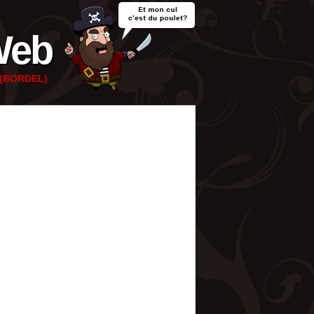
Web
e (BORDEL)