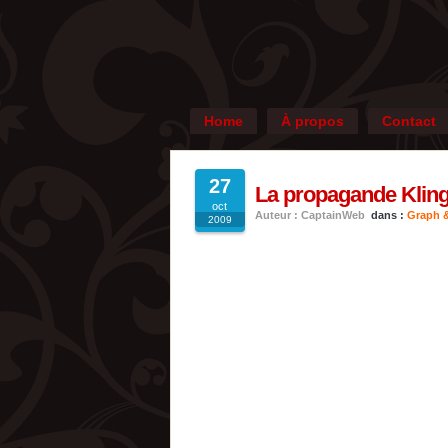
Home
À propos
Contact
27
La propagande Kling
oct
Auteur : CaptainWeb
dans :
Graph &
2009