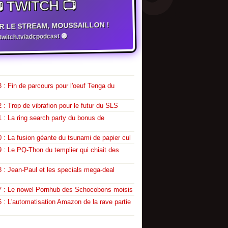
 TWITCH 📺
R LE STREAM, MOUSSAILLON !
witch.tv/adcpodcast 🟣
 : Fin de parcours pour l'oeuf Tenga du
 : Trop de vibrafion pour le futur du SLS
 : La ring search party du bonus de
 : La fusion géante du tsunami de papier cul
 : Le PQ-Thon du templier qui chiait des
 : Jean-Paul et les specials mega-deal
7 : Le nowel Pornhub des Schocobons moisis
 : L'automatisation Amazon de la rave partie