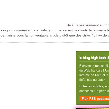
Je suis pas vraiment au top
s klingon commencent à envahir youtube, on est pas sorti de la merde le
 demain je vous fait un véritable article plutôt que des ctrl+c / ctrl+v de 
le blog high tech d
Bienvenue moussaillo
du Web français ! Un 
informé de l'actuali
défoncés au crack.
Entre les articles, n
conneries : la perte
Flux RSS podcast