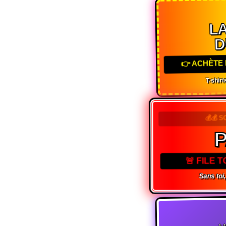
LA
D
👉 ACHÈTE 
T-shirts
💰💰 S
P
🚨 FILE 
Sans toi, 