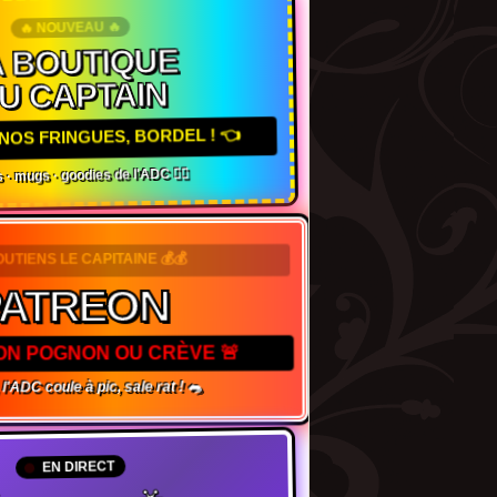
🔥 NOUVEAU 🔥
 BOUTIQUE
U CAPTAIN
NOS FRINGUES, BORDEL ! 👈
 · mugs · goodies de l'ADC 🏴‍☠️
OUTIENS LE CAPITAINE 💰💰
ATREON
TON POGNON OU CRÈVE 🚨
l'ADC coule à pic, sale rat ! 🐀
EN DIRECT