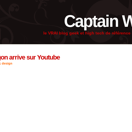
Captain 
le VRAI blog geek et high tech de référenc
on arrive sur Youtube
 design