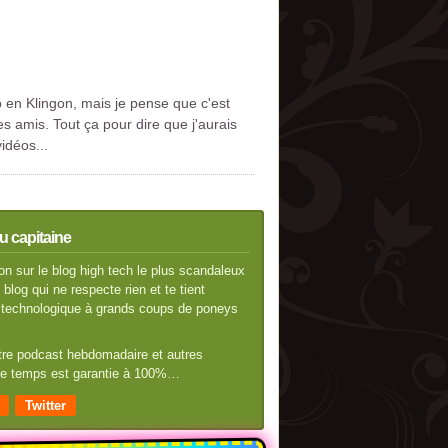
 en Klingon, mais je pense que c'est
s amis. Tout ça pour dire que j'aurais
vidéos...
u capitaine
n sur le blog high tech le plus scandaleux
blog qui ne respecte rien et te tient
té technologique à grands coups de poneys
otre podcast hebdomadaire et autres
 de temps est garantie à 100%…
Twitter