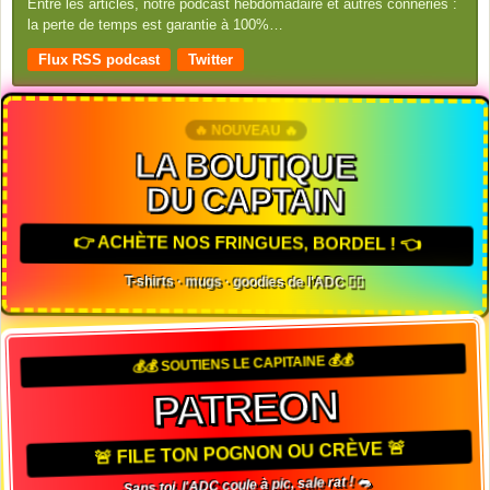
Entre les articles, notre podcast hebdomadaire et autres conneries :
la perte de temps est garantie à 100%…
Flux RSS podcast
Twitter
🔥 NOUVEAU 🔥
LA BOUTIQUE
DU CAPTAIN
👉 ACHÈTE NOS FRINGUES, BORDEL ! 👈
T-shirts · mugs · goodies de l'ADC 🏴‍☠️
💰💰 SOUTIENS LE CAPITAINE 💰💰
PATREON
🚨 FILE TON POGNON OU CRÈVE 🚨
Sans toi, l'ADC coule à pic, sale rat ! 🐀