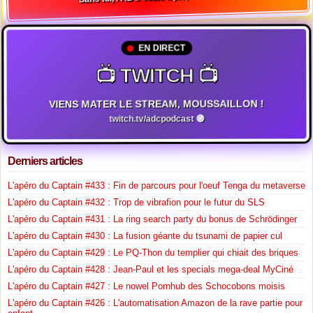
EN DIRECT
📺 TWITCH 📺
VIENS MATER LE STREAM, MOUSSAILLON !
twitch.tv/adcpodcast 🟣
Derniers articles
L'apéro du Captain #433 : Fin de parcours pour l'oeuf Tenga du metaverse
L'apéro du Captain #432 : Trop de vibrafion pour le futur du SLS
L'apéro du Captain #431 : La ring search party du bonus de Schrödinger
L'apéro du Captain #430 : La fusion géante du tsunami de papier cul
L'apéro du Captain #429 : Le PQ-Thon du templier qui chiait des briques
L'apéro du Captain #428 : Jean-Paul et les specials mega-deal MyCiné
L'apéro du Captain #427 : Le nowel Pornhub des Schocobons moisis
L'apéro du Captain #426 : L'automatisation Amazon de la rave partie pour