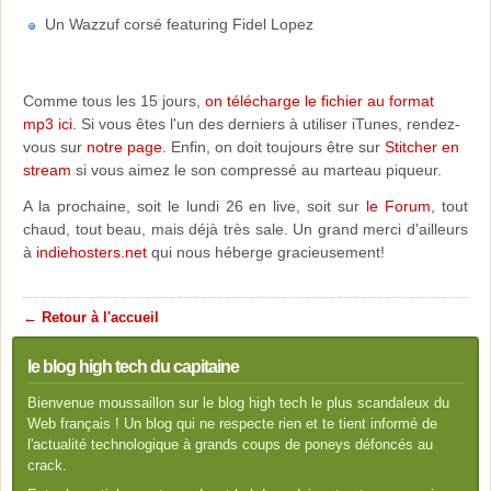
Un Wazzuf corsé featuring Fidel Lopez
Comme tous les 15 jours,
on télécharge le fichier au format
mp3 ici
. Si vous êtes l'un des derniers à utiliser iTunes, rendez-
vous sur
notre page
. Enfin, on doit toujours être sur
Stitcher en
stream
si vous aimez le son compressé au marteau piqueur.
A la prochaine, soit le lundi 26 en live, soit sur
le Forum
, tout
chaud, tout beau, mais déjà très sale. Un grand merci d'ailleurs
à
indiehosters.net
qui nous héberge gracieusement!
← Retour à l'accueil
le blog high tech du capitaine
Bienvenue moussaillon sur le blog high tech le plus scandaleux du
Web français ! Un blog qui ne respecte rien et te tient informé de
l'actualité technologique à grands coups de poneys défoncés au
crack.