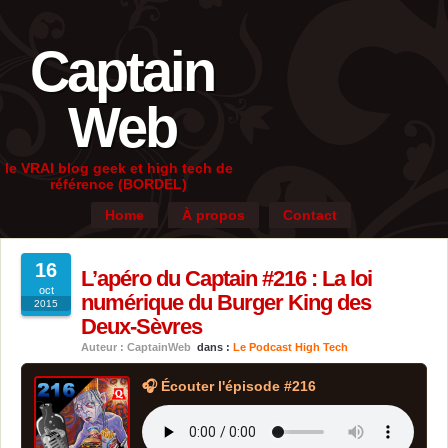
Captain
Web
le VRAI blog geek et high tech de
référence (BORDEL)
Home
À propos
Contact
16
L’apéro du Captain #216 : La loi
oct
numérique du Burger King des
2015
Deux-Sèvres
Auteur : CaptainWeb
dans :
Le Podcast High Tech
🎧 Écouter l'épisode #216