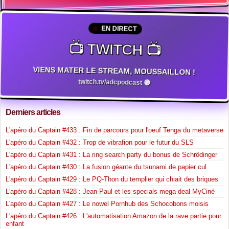
EN DIRECT
📺 TWITCH 📺
VIENS MATER LE STREAM, MOUSSAILLON !
twitch.tv/adcpodcast 🟣
Derniers articles
L'apéro du Captain #433 : Fin de parcours pour l'oeuf Tenga du metaverse
L'apéro du Captain #432 : Trop de vibrafion pour le futur du SLS
L'apéro du Captain #431 : La ring search party du bonus de Schrödinger
L'apéro du Captain #430 : La fusion géante du tsunami de papier cul
L'apéro du Captain #429 : Le PQ-Thon du templier qui chiait des briques
L'apéro du Captain #428 : Jean-Paul et les specials mega-deal MyCiné
L'apéro du Captain #427 : Le nowel Pornhub des Schocobons moisis
L'apéro du Captain #426 : L'automatisation Amazon de la rave partie pour
enfant