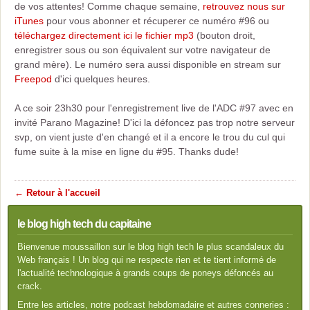
de vos attentes! Comme chaque semaine,
retrouvez nous sur
iTunes
pour vous abonner et récuperer ce numéro #96 ou
téléchargez directement ici le fichier mp3
(bouton droit,
enregistrer sous ou son équivalent sur votre navigateur de
grand mère). Le numéro sera aussi disponible en stream sur
Freepod
d'ici quelques heures.
A ce soir 23h30 pour l'enregistrement live de l'ADC #97 avec en
invité Parano Magazine! D'ici la défoncez pas trop notre serveur
svp, on vient juste d'en changé et il a encore le trou du cul qui
fume suite à la mise en ligne du #95. Thanks dude!
← Retour à l'accueil
le blog high tech du capitaine
Bienvenue moussaillon sur le blog high tech le plus scandaleux du
Web français ! Un blog qui ne respecte rien et te tient informé de
l'actualité technologique à grands coups de poneys défoncés au
crack.
Entre les articles, notre podcast hebdomadaire et autres conneries :