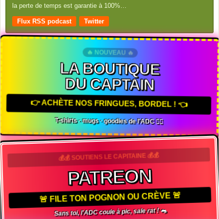
la perte de temps est garantie à 100%…
Flux RSS podcast
Twitter
🔥 NOUVEAU 🔥
LA BOUTIQUE
DU CAPTAIN
👉 ACHÈTE NOS FRINGUES, BORDEL ! 👈
T-shirts · mugs · goodies de l'ADC 🏴‍☠️
💰💰 SOUTIENS LE CAPITAINE 💰💰
PATREON
🚨 FILE TON POGNON OU CRÈVE 🚨
Sans toi, l'ADC coule à pic, sale rat ! 🐀