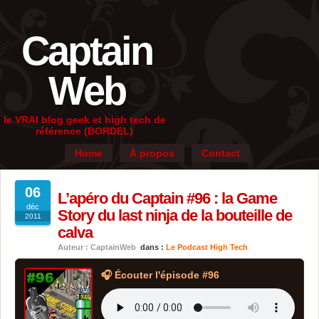
Captain
Web
le VRAI blog geek et high tech de
référence (BORDEL)
Home
À propos
Contact
06
L’apéro du Captain #96 : la Game
déc
Story du last ninja de la bouteille de
2011
calva
Auteur : CaptainWeb
dans :
Le Podcast High Tech
🎧 Écouter l'épisode #96