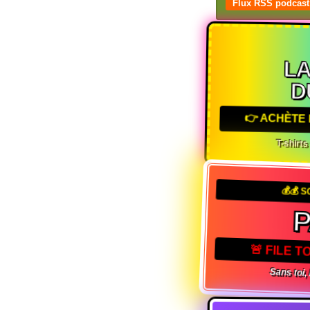
Flux RSS podcast
L
D
👉 ACHÈTE 
T-shirt
💰💰 S
🚨 FILE 
Sans toi,