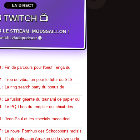
EN DIRECT
 TWITCH 📺
R LE STREAM, MOUSSAILLON !
twitch.tv/adcpodcast 🟣
 : Fin de parcours pour l'oeuf Tenga du
 : Trop de vibrafion pour le futur du SLS
 : La ring search party du bonus de
 : La fusion géante du tsunami de papier cul
 : Le PQ-Thon du templier qui chiait des
 : Jean-Paul et les specials mega-deal
7 : Le nowel Pornhub des Schocobons moisis
 : L'automatisation Amazon de la rave partie