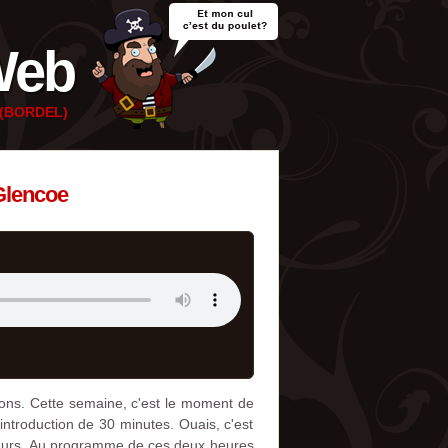
Web
e (BORDEL)
Glencoe
tions. Cette semaine, c'est le moment de
introduction de 30 minutes. Ouais, c'est
iteurs. Au programme de ces deux heures