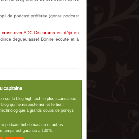
ppli de podcast préférée (genre podcast
e cross-over ADC-Discorama est déjà en
a dinde degueulasse! Bonne écoute et à
u capitaine
n sur le blog high tech le plus scandaleux
blog qui ne respecte rien et te tient
té technologique à grands coups de poneys
otre podcast hebdomadaire et autres
 de temps est garantie à 100%…