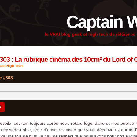
Captain 
le VRAI blog geek et high tech de référenc
#303 : La rubrique cinéma des 10cm² du Lord of 
ast High Tech
e #303
3
evoilà, courant toujours après notre retard légendaire sur les publica
 épisode noble, pour d’obscure raison que vous découvrirez durant l'
ouve une fois de plus, le peu de respect que nous avons pour nos aud