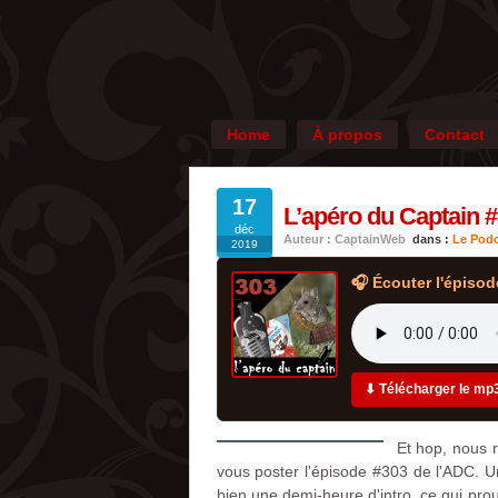
Home
À propos
Contact
17
L’apéro du Captain 
déc
Auteur : CaptainWeb
dans :
Le Podc
2019
🎧 Écouter l'épisod
⬇ Télécharger le mp
Et hop, nous r
vous poster l'épisode #303 de l'ADC. Un
bien une demi-heure d'intro, ce qui pr