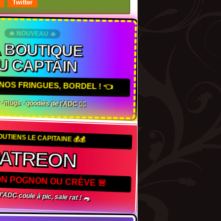
Twitter
🔥 NOUVEAU 🔥
A BOUTIQUE
U CAPTAIN
NOS FRINGUES, BORDEL ! 👈
s · mugs · goodies de l'ADC 🏴‍☠️
OUTIENS LE CAPITAINE 💰💰
PATREON
TON POGNON OU CRÈVE 🚨
 l'ADC coule à pic, sale rat ! 🐀