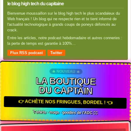
le blog high tech du capitaine
Bienvenue moussaillon sur le blog high tech le plus scandaleux du
Web français ! Un blog qui ne respecte rien et te tient informé de
l'actualité technologique à grands coups de poneys défoncés au
crack.
Entre les articles, notre podcast hebdomadaire et autres conneries :
la perte de temps est garantie à 100%…
Flux RSS podcast
Twitter
🔥 NOUVEAU 🔥
LA BOUTIQUE
DU CAPTAIN
👉 ACHÈTE NOS FRINGUES, BORDEL ! 👈
T-shirts · mugs · goodies de l'ADC 🏴‍☠️