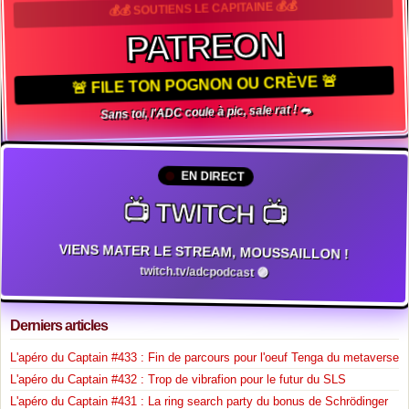
💰💰 SOUTIENS LE CAPITAINE 💰💰
PATREON
🚨 FILE TON POGNON OU CRÈVE 🚨
Sans toi, l'ADC coule à pic, sale rat ! 🐀
EN DIRECT
📺 TWITCH 📺
VIENS MATER LE STREAM, MOUSSAILLON !
twitch.tv/adcpodcast 🟣
Derniers articles
L'apéro du Captain #433 : Fin de parcours pour l'oeuf Tenga du metaverse
L'apéro du Captain #432 : Trop de vibrafion pour le futur du SLS
L'apéro du Captain #431 : La ring search party du bonus de Schrödinger