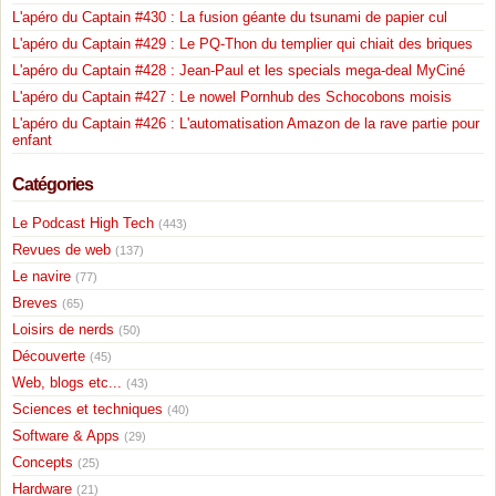
L'apéro du Captain #430 : La fusion géante du tsunami de papier cul
L'apéro du Captain #429 : Le PQ-Thon du templier qui chiait des briques
L'apéro du Captain #428 : Jean-Paul et les specials mega-deal MyCiné
L'apéro du Captain #427 : Le nowel Pornhub des Schocobons moisis
L'apéro du Captain #426 : L'automatisation Amazon de la rave partie pour
enfant
Catégories
Le Podcast High Tech
(443)
Revues de web
(137)
Le navire
(77)
Breves
(65)
Loisirs de nerds
(50)
Découverte
(45)
Web, blogs etc...
(43)
Sciences et techniques
(40)
Software & Apps
(29)
Concepts
(25)
Hardware
(21)