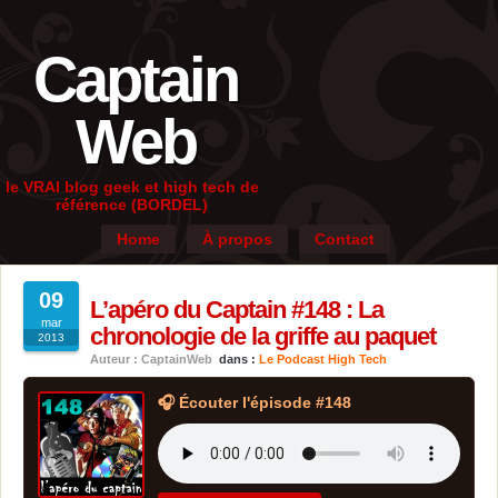
Captain
Web
le VRAI blog geek et high tech de
référence (BORDEL)
Home
À propos
Contact
09
L’apéro du Captain #148 : La
mar
chronologie de la griffe au paquet
2013
Auteur : CaptainWeb
dans :
Le Podcast High Tech
🎧 Écouter l'épisode #148