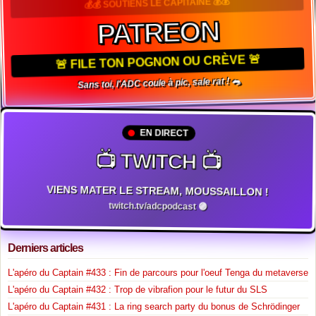
💰💰 SOUTIENS LE CAPITAINE 💰💰
PATREON
🚨 FILE TON POGNON OU CRÈVE 🚨
Sans toi, l'ADC coule à pic, sale rat ! 🐀
EN DIRECT
📺 TWITCH 📺
VIENS MATER LE STREAM, MOUSSAILLON !
twitch.tv/adcpodcast 🟣
Derniers articles
L'apéro du Captain #433 : Fin de parcours pour l'oeuf Tenga du metaverse
L'apéro du Captain #432 : Trop de vibrafion pour le futur du SLS
L'apéro du Captain #431 : La ring search party du bonus de Schrödinger