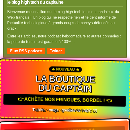
le blog high tech du capitaine
Bienvenue moussaillon sur le blog high tech le plus scandaleux du
Web français ! Un blog qui ne respecte rien et te tient informé de
l'actualité technologique à grands coups de poneys défoncés au
crack.
Entre les articles, notre podcast hebdomadaire et autres conneries :
la perte de temps est garantie à 100%…
Flux RSS podcast
Twitter
🔥 NOUVEAU 🔥
LA BOUTIQUE
DU CAPTAIN
👉 ACHÈTE NOS FRINGUES, BORDEL ! 👈
T-shirts · mugs · goodies de l'ADC 🏴‍☠️