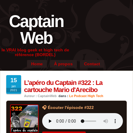
Captain
Web
le VRAI blog geek et high tech de
référence (BORDEL)
Home
À propos
Contact
15
L’apéro du Captain #322 : La
jan
cartouche Mario d'Arecibo
2021
Auteur : CaptainWeb
dans :
Le Podcast High Tech
🎧 Écouter l'épisode #322