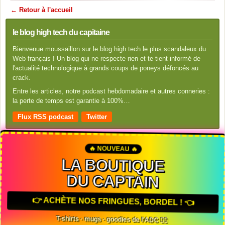
← Retour à l'accueil
le blog high tech du capitaine
Bienvenue moussaillon sur le blog high tech le plus scandaleux du
Web français ! Un blog qui ne respecte rien et te tient informé de
l'actualité technologique à grands coups de poneys défoncés au
crack.
Entre les articles, notre podcast hebdomadaire et autres conneries :
la perte de temps est garantie à 100%…
Flux RSS podcast
Twitter
🔥 NOUVEAU 🔥
LA BOUTIQUE
DU CAPTAIN
👉 ACHÈTE NOS FRINGUES, BORDEL ! 👈
T-shirts · mugs · goodies de l'ADC 🏴‍☠️