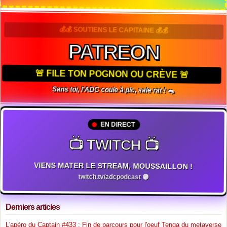
💰💰 SOUTIENS LE CAPITAINE 💰💰
PATREON
🚨 FILE TON POGNON OU CRÈVE 🚨
Sans toi, l'ADC coule à pic, sale rat ! 🐀
EN DIRECT
📺 TWITCH 📺
VIENS MATER LE STREAM, MOUSSAILLON !
twitch.tv/adcpodcast 🟣
Derniers articles
L'apéro du Captain #433 : Fin de parcours pour l'oeuf Tenga du metaverse