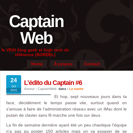
Captain
Web
le VRAI blog geek et high tech de
référence (BORDEL)
Home
À propos
Contact
24
L’édito du Captain #6
oct
Auteur : CaptainWeb
dans :
Le navire
2011
Et hop, sept nouveaux jours dans ta
face, décidément le temps passe vite, surtout quand on
s'amuse à faire de l'administration réseau avec un iMac dont le
putain de clavier sans fil marche une fois sur deux.
La fin de semaine dernière ayant été un peu chaotique l'équipe
n'a pas pu poster 150 articles mais on va essayer de se