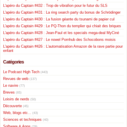
L'apéro du Captain #432 : Trop de vibrafion pour le futur du SLS
L'apéro du Captain #431 : La ring search party du bonus de Schrödinger
L'apéro du Captain #430 : La fusion géante du tsunami de papier cul
L'apéro du Captain #429 : Le PQ-Thon du templier qui chiait des briques
L'apéro du Captain #428 : Jean-Paul et les specials mega-deal MyCiné
L'apéro du Captain #427 : Le nowel Pornhub des Schocobons moisis
L'apéro du Captain #426 : L'automatisation Amazon de la rave partie pour
enfant
Catégories
Le Podcast High Tech
(443)
Revues de web
(137)
Le navire
(77)
Breves
(65)
Loisirs de nerds
(50)
Découverte
(45)
Web, blogs etc...
(43)
Sciences et techniques
(40)
Software & Apps
(29)