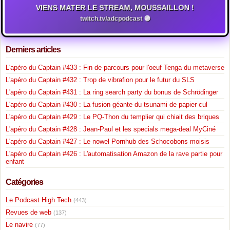
VIENS MATER LE STREAM, MOUSSAILLON !
twitch.tv/adcpodcast 🟣
Derniers articles
L'apéro du Captain #433 : Fin de parcours pour l'oeuf Tenga du metaverse
L'apéro du Captain #432 : Trop de vibrafion pour le futur du SLS
L'apéro du Captain #431 : La ring search party du bonus de Schrödinger
L'apéro du Captain #430 : La fusion géante du tsunami de papier cul
L'apéro du Captain #429 : Le PQ-Thon du templier qui chiait des briques
L'apéro du Captain #428 : Jean-Paul et les specials mega-deal MyCiné
L'apéro du Captain #427 : Le nowel Pornhub des Schocobons moisis
L'apéro du Captain #426 : L'automatisation Amazon de la rave partie pour
enfant
Catégories
Le Podcast High Tech
(443)
Revues de web
(137)
Le navire
(77)