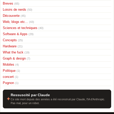
Breves
(65)
Loisirs de nerds
(50)
Découverte
(45)
Web, blogs etc...
(43)
Sciences et techniques
(40)
Software & Apps
(29)
Concepts
(25)
Hardware
(21)
What the fuck
(19)
Graph & design
(7)
Mobiles
(4)
Politique
(1)
concert
(1)
Pognon
(1)
Ressuscité par Claude
✦
Ce site mort depuis des années a été reconstruit par Claude, l'IA d'Anthropic.
Pas mal, pour un robot.