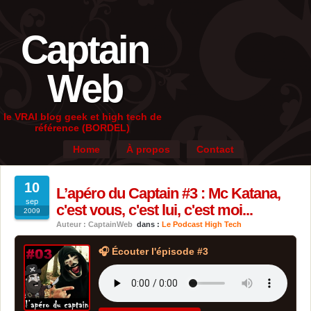
Captain
Web
le VRAI blog geek et high tech de
référence (BORDEL)
Home
À propos
Contact
10
L’apéro du Captain #3 : Mc Katana,
sep
c'est vous, c'est lui, c'est moi...
2009
Auteur : CaptainWeb
dans :
Le Podcast High Tech
🎧 Écouter l'épisode #3