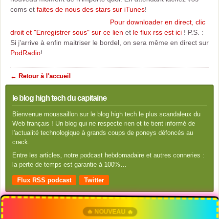
coms et
faites de nous des stars sur iTunes
!
Pour downloader en direct, clic
droit et "Enregistrer sous" sur ce lien
et
le flux rss est ici
! P.S. :
Si j'arrive à enfin maitriser le bordel, on sera même en direct sur
PodRadio
!
← Retour à l'accueil
le blog high tech du capitaine
Bienvenue moussaillon sur le blog high tech le plus scandaleux du
Web français ! Un blog qui ne respecte rien et te tient informé de
l'actualité technologique à grands coups de poneys défoncés au
crack.
Entre les articles, notre podcast hebdomadaire et autres conneries :
la perte de temps est garantie à 100%…
Flux RSS podcast
Twitter
🔥 NOUVEAU 🔥