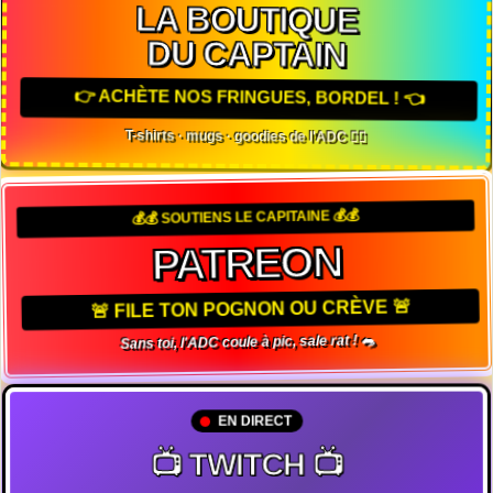
LA BOUTIQUE
DU CAPTAIN
👉 ACHÈTE NOS FRINGUES, BORDEL ! 👈
T-shirts · mugs · goodies de l'ADC 🏴‍☠️
💰💰 SOUTIENS LE CAPITAINE 💰💰
PATREON
🚨 FILE TON POGNON OU CRÈVE 🚨
Sans toi, l'ADC coule à pic, sale rat ! 🐀
EN DIRECT
📺 TWITCH 📺