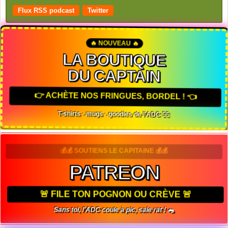
Flux RSS podcast
Twitter
🔥 NOUVEAU 🔥
LA BOUTIQUE
DU CAPTAIN
👉 ACHÈTE NOS FRINGUES, BORDEL ! 👈
T-shirts · mugs · goodies de l'ADC 🏴‍☠️
💰💰 SOUTIENS LE CAPITAINE 💰💰
PATREON
🚨 FILE TON POGNON OU CRÈVE 🚨
Sans toi, l'ADC coule à pic, sale rat ! 🐀