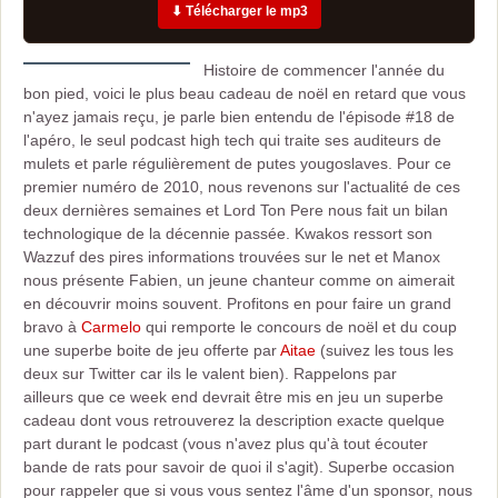
⬇ Télécharger le mp3
Histoire de commencer l'année du
bon pied, voici le plus beau cadeau de noël en retard que vous
n'ayez jamais reçu, je parle bien entendu de l'épisode #18 de
l'apéro, le seul podcast high tech qui traite ses auditeurs de
mulets et parle régulièrement de putes yougoslaves. Pour ce
premier numéro de 2010, nous revenons sur l'actualité de ces
deux dernières semaines et Lord Ton Pere nous fait un bilan
technologique de la décennie passée. Kwakos ressort son
Wazzuf des pires informations trouvées sur le net et Manox
nous présente Fabien, un jeune chanteur comme on aimerait
en découvrir moins souvent. Profitons en pour faire un grand
bravo à
Carmelo
qui remporte le concours de noël et du coup
une superbe boite de jeu offerte par
Aitae
(suivez les tous les
deux sur Twitter car ils le valent bien). Rappelons par
ailleurs que ce week end devrait être mis en jeu un superbe
cadeau dont vous retrouverez la description exacte quelque
part durant le podcast (vous n'avez plus qu'à tout écouter
bande de rats pour savoir de quoi il s'agit). Superbe occasion
pour rappeler que si vous vous sentez l'âme d'un sponsor, nous