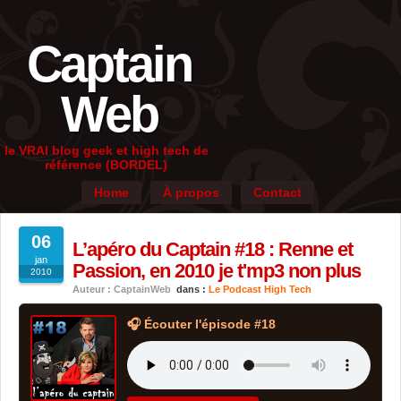
Captain
Web
le VRAI blog geek et high tech de
référence (BORDEL)
Home
À propos
Contact
06
L’apéro du Captain #18 : Renne et
jan
Passion, en 2010 je t'mp3 non plus
2010
Auteur : CaptainWeb
dans :
Le Podcast High Tech
🎧 Écouter l'épisode #18