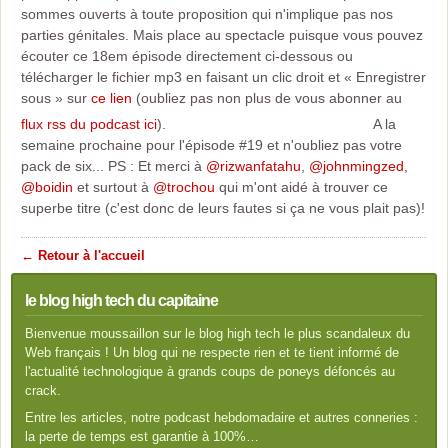
sommes ouverts à toute proposition qui n'implique pas nos
parties génitales. Mais place au spectacle puisque vous pouvez
écouter ce 18em épisode directement ci-dessous ou
télécharger le fichier mp3 en faisant un clic droit et « Enregistrer
sous » sur
ce lien
(oubliez pas non plus de vous abonner au
flux rss du podcast ici
).
A la
semaine prochaine pour l'épisode #19 et n'oubliez pas votre
pack de six... PS : Et merci à
@rizwanfatahu
,
@johnmingzed
,
@boidin
et surtout à
@trochou
qui m'ont aidé à trouver ce
superbe titre (c'est donc de leurs fautes si ça ne vous plait pas)!
← Retour à l'accueil
le blog high tech du capitaine
Bienvenue moussaillon sur le blog high tech le plus scandaleux du
Web français ! Un blog qui ne respecte rien et te tient informé de
l'actualité technologique à grands coups de poneys défoncés au
crack.
Entre les articles, notre podcast hebdomadaire et autres conneries :
la perte de temps est garantie à 100%…