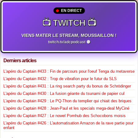
EN DIRECT
📺 TWITCH 📺
VIENS MATER LE STREAM, MOUSSAILLON !
twitch.tv/adcpodcast 🟣
Derniers articles
L'apéro du Captain #433 : Fin de parcours pour l'oeuf Tenga du metaverse
L'apéro du Captain #432 : Trop de vibrafion pour le futur du SLS
L'apéro du Captain #431 : La ring search party du bonus de Schrödinger
L'apéro du Captain #430 : La fusion géante du tsunami de papier cul
L'apéro du Captain #429 : Le PQ-Thon du templier qui chiait des briques
L'apéro du Captain #428 : Jean-Paul et les specials mega-deal MyCiné
L'apéro du Captain #427 : Le nowel Pornhub des Schocobons moisis
L'apéro du Captain #426 : L'automatisation Amazon de la rave partie pour
enfant