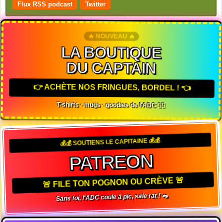
Flux RSS podcast
Twitter
🔥 NOUVEAU 🔥
LA BOUTIQUE
DU CAPTAIN
👉 ACHÈTE NOS FRINGUES, BORDEL ! 👈
T-shirts · mugs · goodies de l'ADC 🏴‍☠️
💰💰 SOUTIENS LE CAPITAINE 💰💰
PATREON
🚨 FILE TON POGNON OU CRÈVE 🚨
Sans toi, l'ADC coule à pic, sale rat ! 🐀