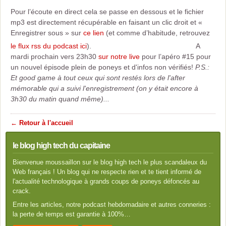
Pour l’écoute en direct cela se passe en dessous et le fichier
mp3 est directement récupérable en faisant un clic droit et «
Enregistrer sous » sur
ce lien
(et comme d’habitude, retrouvez
le flux rss du podcast ici
).
A
mardi prochain vers 23h30
sur notre live
pour l’apéro #15 pour
un nouvel épisode plein de poneys et d'infos non vérifiés!
P.S.:
Et good game à tout ceux qui sont restés lors de l'after
mémorable qui a suivi l'enregistrement (on y était encore à
3h30 du matin quand même)...
← Retour à l'accueil
le blog high tech du capitaine
Bienvenue moussaillon sur le blog high tech le plus scandaleux du
Web français ! Un blog qui ne respecte rien et te tient informé de
l'actualité technologique à grands coups de poneys défoncés au
crack.
Entre les articles, notre podcast hebdomadaire et autres conneries :
la perte de temps est garantie à 100%…