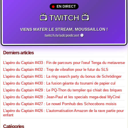
EN DIRECT
📺 TWITCH 📺
VIENS MATER LE STREAM, MOUSSAILLON !
twitch.tv/adcpodcast 🟣
Derniers articles
L'apéro du Captain #433 : Fin de parcours pour l'oeuf Tenga du metaverse
L'apéro du Captain #432 : Trop de vibrafion pour le futur du SLS
L'apéro du Captain #431 : La ring search party du bonus de Schrödinger
L'apéro du Captain #430 : La fusion géante du tsunami de papier cul
L'apéro du Captain #429 : Le PQ-Thon du templier qui chiait des briques
L'apéro du Captain #428 : Jean-Paul et les specials mega-deal MyCiné
L'apéro du Captain #427 : Le nowel Pornhub des Schocobons moisis
L'apéro du Captain #426 : L'automatisation Amazon de la rave partie pour
enfant
Catégories