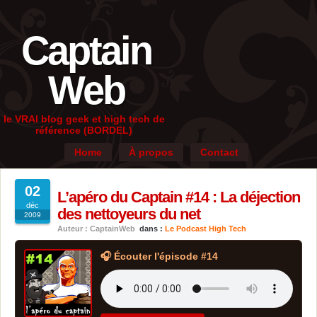
Captain
Web
le VRAI blog geek et high tech de
référence (BORDEL)
Home
À propos
Contact
02
L’apéro du Captain #14 : La déjection
déc
des nettoyeurs du net
2009
Auteur : CaptainWeb
dans :
Le Podcast High Tech
🎧 Écouter l'épisode #14