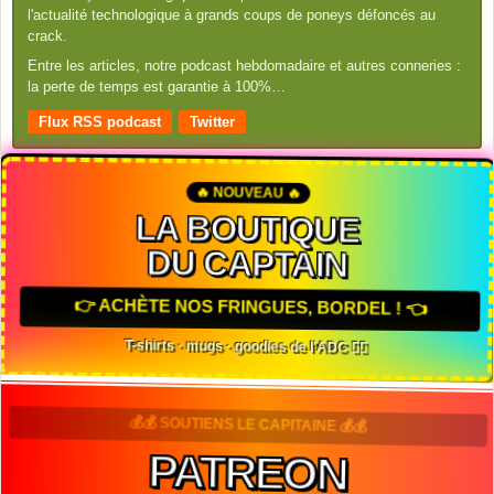
l'actualité technologique à grands coups de poneys défoncés au
crack.
Entre les articles, notre podcast hebdomadaire et autres conneries :
la perte de temps est garantie à 100%…
Flux RSS podcast
Twitter
🔥 NOUVEAU 🔥
LA BOUTIQUE
DU CAPTAIN
👉 ACHÈTE NOS FRINGUES, BORDEL ! 👈
T-shirts · mugs · goodies de l'ADC 🏴‍☠️
💰💰 SOUTIENS LE CAPITAINE 💰💰
PATREON