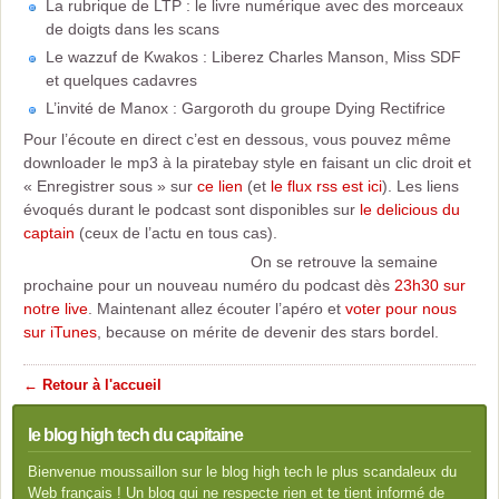
La rubrique de LTP : le livre numérique avec des morceaux
de doigts dans les scans
Le wazzuf de Kwakos : Liberez Charles Manson, Miss SDF
et quelques cadavres
L’invité de Manox : Gargoroth du groupe Dying Rectifrice
Pour l’écoute en direct c’est en dessous, vous pouvez même
downloader le mp3 à la piratebay style en faisant un clic droit et
« Enregistrer sous » sur
ce lien
(et
le flux rss est ici
). Les liens
évoqués durant le podcast sont disponibles sur
le delicious du
captain
(ceux de l’actu en tous cas).
On se retrouve la semaine
prochaine pour un nouveau numéro du podcast dès
23h30 sur
notre live
. Maintenant allez écouter l’apéro et
voter pour nous
sur iTunes
, because on mérite de devenir des stars bordel.
← Retour à l'accueil
le blog high tech du capitaine
Bienvenue moussaillon sur le blog high tech le plus scandaleux du
Web français ! Un blog qui ne respecte rien et te tient informé de