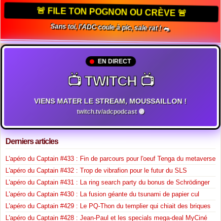
🚨 FILE TON POGNON OU CRÈVE 🚨
Sans toi, l'ADC coule à pic, sale rat ! 🐀
EN DIRECT
📺 TWITCH 📺
VIENS MATER LE STREAM, MOUSSAILLON !
twitch.tv/adcpodcast 🟣
Derniers articles
L'apéro du Captain #433 : Fin de parcours pour l'oeuf Tenga du metaverse
L'apéro du Captain #432 : Trop de vibrafion pour le futur du SLS
L'apéro du Captain #431 : La ring search party du bonus de Schrödinger
L'apéro du Captain #430 : La fusion géante du tsunami de papier cul
L'apéro du Captain #429 : Le PQ-Thon du templier qui chiait des briques
L'apéro du Captain #428 : Jean-Paul et les specials mega-deal MyCiné