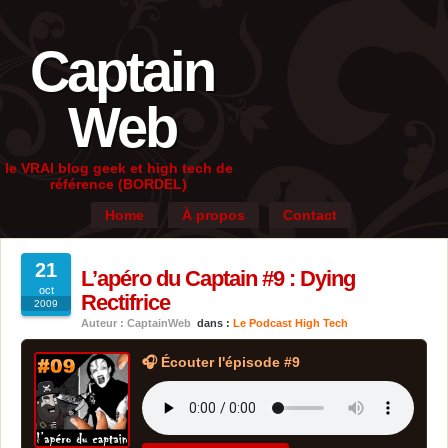
Captain
Web
le VRAI blog geek et high tech de
référence (BORDEL)
Home
À propos
Contact
21
L’apéro du Captain #9 : Dying
oct
Rectifrice
2009
Auteur : CaptainWeb
dans :
Le Podcast High Tech
🎧 Écouter l'épisode #9