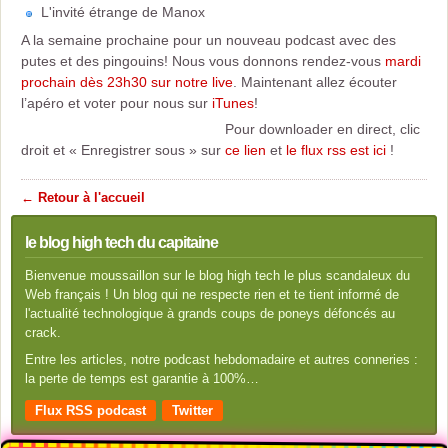
L'invité étrange de Manox
A la semaine prochaine pour un nouveau podcast avec des
putes et des pingouins! Nous vous donnons rendez-vous
mardi
prochain dès 23h30 sur notre live
. Maintenant allez écouter
l’apéro et voter pour nous sur
iTunes
!
Pour downloader en direct, clic
droit et « Enregistrer sous » sur
ce lien
et
le flux rss est ici
!
← Retour à l'accueil
le blog high tech du capitaine
Bienvenue moussaillon sur le blog high tech le plus scandaleux du
Web français ! Un blog qui ne respecte rien et te tient informé de
l'actualité technologique à grands coups de poneys défoncés au
crack.
Entre les articles, notre podcast hebdomadaire et autres conneries :
la perte de temps est garantie à 100%…
Flux RSS podcast
Twitter