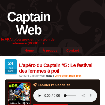
Captain
Web
le VRAI blog geek et high tech de
référence (BORDEL)
Home
À propos
Contact
24
L’apéro du Captain #5 : Le festival
sep
des femmes à poil
2009
Auteur : CaptainWeb
dans :
Le Podcast High Tech
🎧 Écouter l'épisode #5