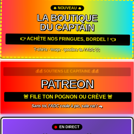
🔥 NOUVEAU 🔥
LA BOUTIQUE
DU CAPTAIN
👉 ACHÈTE NOS FRINGUES, BORDEL ! 👈
T-shirts · mugs · goodies de l'ADC 🏴‍☠️
💰💰 SOUTIENS LE CAPITAINE 💰💰
PATREON
🚨 FILE TON POGNON OU CRÈVE 🚨
Sans toi, l'ADC coule à pic, sale rat ! 🐀
EN DIRECT