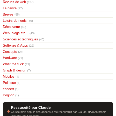
Revues de web
(137)
Le navire
(77)
Breves
(65)
Loisirs de nerds
(50)
Découverte
(45)
Web, blogs etc...
(43)
Sciences et techniques
(40)
Software & Apps
(29)
Concepts
(25)
Hardware
(21)
What the fuck
(19)
Graph & design
(7)
Mobiles
(4)
Politique
(1)
concert
(1)
Pognon
(1)
Ressuscité par Claude
✦
Ce site mort depuis des années a été reconstruit par Claude, l'IA d'Anthropic.
Pas mal, pour un robot.