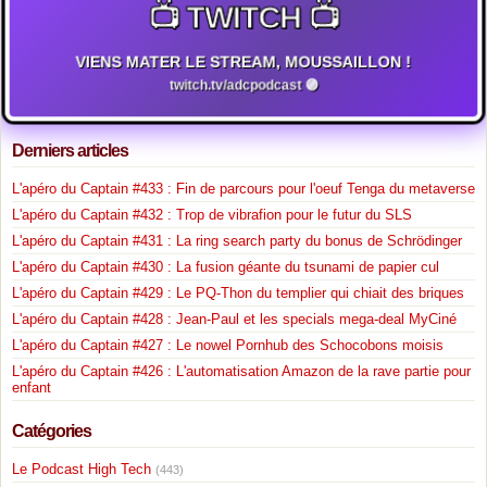
📺 TWITCH 📺
VIENS MATER LE STREAM, MOUSSAILLON !
twitch.tv/adcpodcast 🟣
Derniers articles
L'apéro du Captain #433 : Fin de parcours pour l'oeuf Tenga du metaverse
L'apéro du Captain #432 : Trop de vibrafion pour le futur du SLS
L'apéro du Captain #431 : La ring search party du bonus de Schrödinger
L'apéro du Captain #430 : La fusion géante du tsunami de papier cul
L'apéro du Captain #429 : Le PQ-Thon du templier qui chiait des briques
L'apéro du Captain #428 : Jean-Paul et les specials mega-deal MyCiné
L'apéro du Captain #427 : Le nowel Pornhub des Schocobons moisis
L'apéro du Captain #426 : L'automatisation Amazon de la rave partie pour
enfant
Catégories
Le Podcast High Tech
(443)